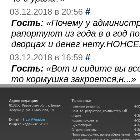
#
03.12.2018 в 20:56
Гость:
«
Почему у администр
рапортуют из года в в год п
дворцах и денег нету.НОНСЕ
#
03.12.2018 в 16:59
Гость:
«
Вот и сидите вы вс
то кормушка закроется,н...
»
Адрес редакции:
Телефоны:
613200, Кировская обл., г. Белая
Главный редактор
4-3
Холуница, ул. Смирнова, 18
Зам. гл. редактора, компьютерный
отдел
4-3
E-mail:
H_zori@mail.ru
Корреспонденты
4-3
Индекс издания:
51982
Бухгалтерия
4-3
Отдел рекламы
4-3
Полиграфуслуги, прием объявлений
4-4