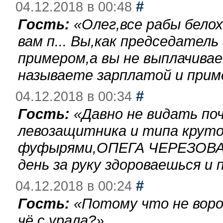
#
04.12.2018 в 00:48
Гость:
«
Олег,все рабы бело
вам п... Вы,как председател
примером,а вы не выплачива
называете зарплатой и при
#
04.12.2018 в 00:34
Гость:
«
Давно не видать по
левозащитника и типа круто
фуфырями,ОПЕГА ЧЕРЕЗОВА-
день за руку здороваешься и п
#
04.12.2018 в 00:24
Гость:
«
Потому что не воро
чё с урала?
»