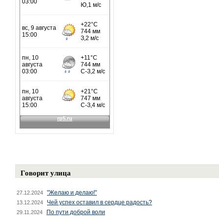
Говорит улица
"Желаю и делаю!"
27.12.2024
Чей успех оставил в сердце радость?
13.12.2024
По пути доброй воли
29.11.2024