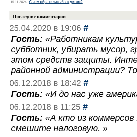
С чем обратились бы к детям?
15.11.2024
Последние комментарии
#
25.04.2020 в 19:06
Гость:
«
Работникам культу
субботник, убирать мусор, г
этом средств защиты. Инте
районной администрации? То
#
06.12.2018 в 18:42
Гость:
«
И до нас уже америк
#
06.12.2018 в 11:25
Гость:
«
А кто из коммерсов
смешите налоговую.
»