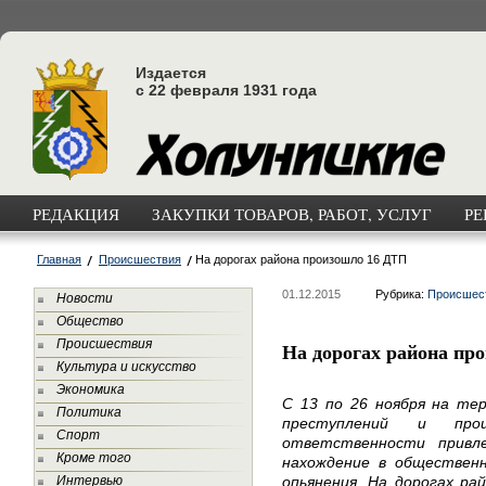
Издается
с 22 февраля 1931 года
РЕДАКЦИЯ
ЗАКУПКИ ТОВАРОВ, РАБОТ, УСЛУГ
РЕ
Главная
Происшествия
На дорогах района произошло 16 ДТП
01.12.2015
Рубрика:
Происшес
Новости
Общество
Происшествия
На дорогах района пр
Культура и искусство
Экономика
С 13 по 26 ноября на те
Политика
преступлений и прои
Спорт
ответственности привл
Кроме того
нахождение в общественн
Интервью
опьянения. На дорогах ра