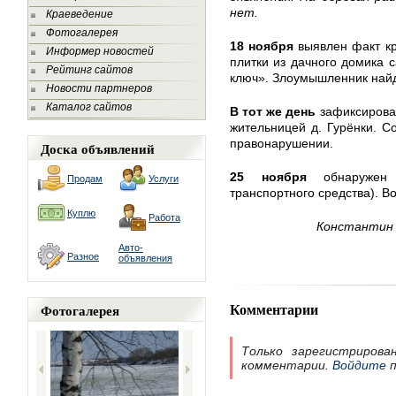
нет.
Краеведение
Фотогалерея
18 ноября
выявлен факт кр
Информер новостей
плитки из дачного домика 
Рейтинг сайтов
ключ». Злоумышленник найд
Новости партнеров
Каталог сайтов
В тот же день
зафиксирова
жительницей д. Гурёнки. С
правонарушении.
Доска объявлений
25 ноября
обнаруже
Продам
Услуги
транспортного средства). В
Куплю
Работа
Константин 
Авто-
Разное
объявления
Комментарии
Фотогалерея
Только зарегистрирова
комментарии.
Войдите
п