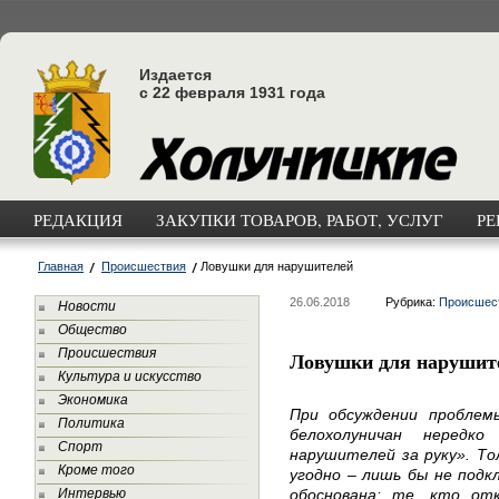
Издается
с 22 февраля 1931 года
РЕДАКЦИЯ
ЗАКУПКИ ТОВАРОВ, РАБОТ, УСЛУГ
РЕ
Главная
Происшествия
Ловушки для нарушителей
26.06.2018
Рубрика:
Происшес
Новости
Общество
Происшествия
Ловушки для нарушит
Культура и искусство
Экономика
При обсуждении проблем
Политика
белохолуничан нередк
Спорт
нарушителей за руку». То
Кроме того
угодно – лишь бы не подк
Интервью
обоснована: те, кто от