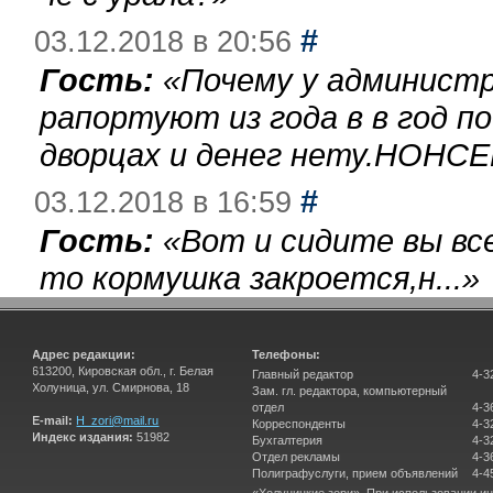
#
03.12.2018 в 20:56
Гость:
«
Почему у администр
рапортуют из года в в год п
дворцах и денег нету.НОНСЕ
#
03.12.2018 в 16:59
Гость:
«
Вот и сидите вы вс
то кормушка закроется,н...
»
Адрес редакции:
Телефоны:
613200, Кировская обл., г. Белая
Главный редактор
4-3
Холуница, ул. Смирнова, 18
Зам. гл. редактора, компьютерный
отдел
4-3
E-mail:
H_zori@mail.ru
Корреспонденты
4-3
Индекс издания:
51982
Бухгалтерия
4-3
Отдел рекламы
4-3
Полиграфуслуги, прием объявлений
4-4