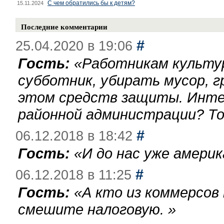
С чем обратились бы к детям?
15.11.2024
Последние комментарии
#
25.04.2020 в 19:06
Гость:
«
Работникам культу
субботник, убирать мусор, г
этом средств защиты. Инте
районной администрации? То
#
06.12.2018 в 18:42
Гость:
«
И до нас уже америк
#
06.12.2018 в 11:25
Гость:
«
А кто из коммерсов
смешите налоговую.
»