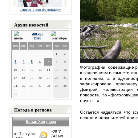
смотреть все фотографии
Архив новостей
август
2026
пон
втр
срд
чет
пят
суб
вск
1
2
3
4
5
6
7
8
9
Фотографии, содержащие р
10
11
12
13
14
15
16
к заявлениям в компетентны
в полицию, а в админист
17
18
19
20
21
22
23
зафиксировано правонар
24
25
26
27
28
29
30
Дмитрий, «иллюстрации 
31
повороте. Но «фотоловушек
ночью…»
Погода в регионе
Остается надеяться, что в
власти и нарушителей привл
Белая Холуница