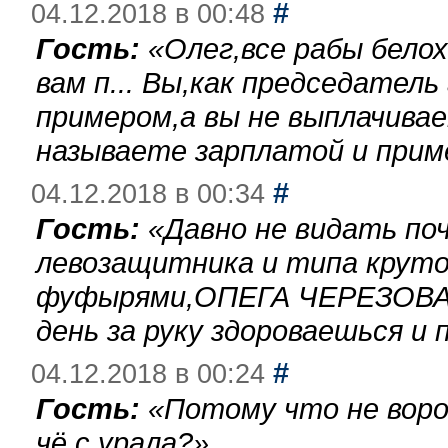
#
04.12.2018 в 00:48
Гость:
«
Олег,все рабы бело
вам п... Вы,как председател
примером,а вы не выплачива
называете зарплатой и при
#
04.12.2018 в 00:34
Гость:
«
Давно не видать по
левозащитника и типа круто
фуфырями,ОПЕГА ЧЕРЕЗОВА-
день за руку здороваешься и п
#
04.12.2018 в 00:24
Гость:
«
Потому что не воро
чё с урала?
»