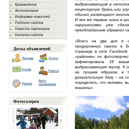
выбрасывающим в неполо
Краеведение
нецензурную брань или уг
Фотогалерея
обычно размещают анонимн
Информер новостей
И все же первые шаги в г
Рейтинг сайтов
нарушениями уже сдел
Новости партнеров
преобладанием здравого с
Каталог сайтов
«Всего на два дня я о
придорожных свалок в Б
Доска объявлений
странице в сети Facebook
«районки» по фототворчес
Продам
Услуги
зафиксировала 18 маш
выбрасывающие мусор. К с
Куплю
Работа
не лучшим образом, и т
доказательную базу – на 
Авто-
определить, что человек, 
Разное
объявления
машины».
Фотогалерея