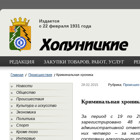
Издается
с 22 февраля 1931 года
РЕДАКЦИЯ
ЗАКУПКИ ТОВАРОВ, РАБОТ, УСЛУГ
РЕ
Главная
Происшествия
Криминальная хроника
28.02.2015
Рубрика:
Происшес
Новости
Общество
Происшествия
Криминальная хроник
Культура и искусство
Экономика
За период с 19 по 2
Политика
зарегистрировано 48 
Спорт
административной ответс
Кроме того
них четверо – за нах
Интервью
состоянии алкогольного о