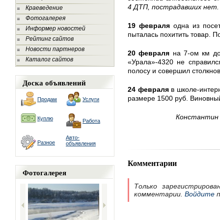
4 ДТП, пострадавших нет.
Краеведение
Фотогалерея
19 февраля
одна из посет
Информер новостей
пыталась похитить товар. 
Рейтинг сайтов
Новости партнеров
20 февраля
на 7-ом км до
Каталог сайтов
«Урала»-4320 не справилс
полосу и совершил столкно
Доска объявлений
24 февраля
в школе-интерн
размере 1500 руб. Виновны
Продам
Услуги
Константин 
Куплю
Работа
Авто-
Разное
объявления
Комментарии
Фотогалерея
Только зарегистрирова
комментарии.
Войдите
п