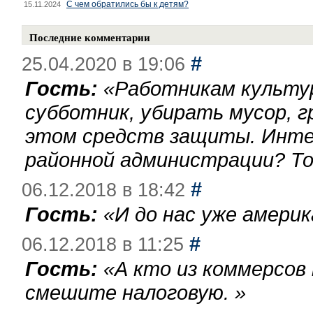
С чем обратились бы к детям?
15.11.2024
Последние комментарии
#
25.04.2020 в 19:06
Гость:
«
Работникам культу
субботник, убирать мусор, г
этом средств защиты. Инте
районной администрации? То
#
06.12.2018 в 18:42
Гость:
«
И до нас уже америк
#
06.12.2018 в 11:25
Гость:
«
А кто из коммерсов
смешите налоговую.
»