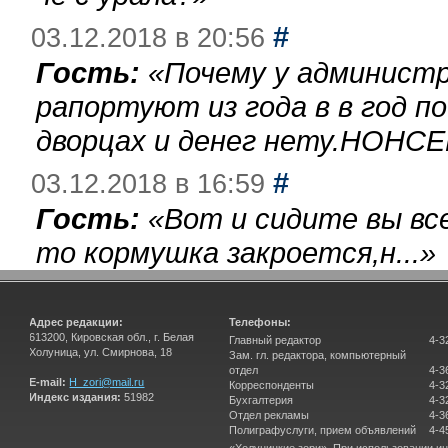
#
03.12.2018 в 20:56
Гость:
«
Почему у администр
рапортуют из года в в год п
дворцах и денег нету.НОНСЕ
#
03.12.2018 в 16:59
Гость:
«
Вот и сидите вы вс
то кормушка закроется,н...
»
Адрес редакции:
Телефоны:
613200, Кировская обл., г. Белая
Главный редактор
4-3
Холуница, ул. Смирнова, 18
Зам. гл. редактора, компьютерный
отдел
4-3
E-mail:
H_zori@mail.ru
Корреспонденты
4-3
Индекс издания:
51982
Бухгалтерия
4-3
Отдел рекламы
4-3
Полиграфуслуги, прием объявлений
4-4