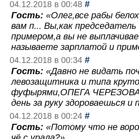
#
04.12.2018 в 00:48
Гость:
«
Олег,все рабы бело
вам п... Вы,как председател
примером,а вы не выплачива
называете зарплатой и при
#
04.12.2018 в 00:34
Гость:
«
Давно не видать по
левозащитника и типа круто
фуфырями,ОПЕГА ЧЕРЕЗОВА-
день за руку здороваешься и п
#
04.12.2018 в 00:24
Гость:
«
Потому что не воро
чё с урала?
»