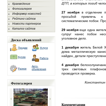
ДТП, в которых погиб чело
Краеведение
Фотогалерея
27 ноября
в отделение п
Информер новостей
просьбой привлечь к 
Рейтинг сайтов
систематические побои. Пр
Новости партнеров
Каталог сайтов
29 ноября
еще одна житель
супруг нанес побои нес
уголовное дело.
Доска объявлений
1 декабря
житель Белой Х
Продам
Услуги
дома металлическую канис
найден, детали преступлен
Куплю
Работа
4 декабря
белохолуничанк
Авто-
Разное
трех световых плафонов
объявления
проводится проверка.
Фотогалерея
Константин 
Комментарии