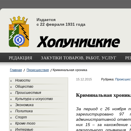
Издается
с 22 февраля 1931 года
РЕДАКЦИЯ
ЗАКУПКИ ТОВАРОВ, РАБОТ, УСЛУГ
РЕ
Главная
Происшествия
Криминальная хроника
15.12.2015
Рубрика:
Происшес
Новости
Общество
Происшествия
Криминальная хроник
Культура и искусство
Экономика
За период с 26 ноября 
Политика
зарегистрировано 97 
Спорт
административной ответс
Кроме того
них 15 – за нахождение
Интервью
алкогольного опьянения.