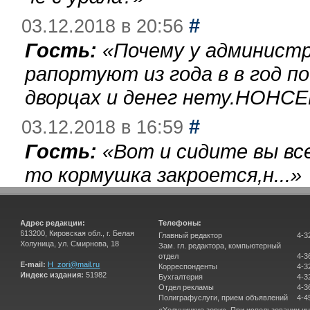
#
03.12.2018 в 20:56
Гость:
«
Почему у администр
рапортуют из года в в год п
дворцах и денег нету.НОНСЕ
#
03.12.2018 в 16:59
Гость:
«
Вот и сидите вы вс
то кормушка закроется,н...
»
Адрес редакции:
Телефоны:
613200, Кировская обл., г. Белая
Главный редактор
4-3
Холуница, ул. Смирнова, 18
Зам. гл. редактора, компьютерный
отдел
4-3
E-mail:
H_zori@mail.ru
Корреспонденты
4-3
Индекс издания:
51982
Бухгалтерия
4-3
Отдел рекламы
4-3
Полиграфуслуги, прием объявлений
4-4