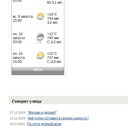
Говорит улица
"Желаю и делаю!"
27.12.2024
Чей успех оставил в сердце радость?
13.12.2024
По пути доброй воли
29.11.2024