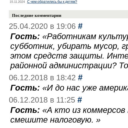
С чем обратились бы к детям?
15.11.2024
Последние комментарии
#
25.04.2020 в 19:06
Гость:
«
Работникам культу
субботник, убирать мусор, г
этом средств защиты. Инте
районной администрации? То
#
06.12.2018 в 18:42
Гость:
«
И до нас уже америк
#
06.12.2018 в 11:25
Гость:
«
А кто из коммерсов
смешите налоговую.
»