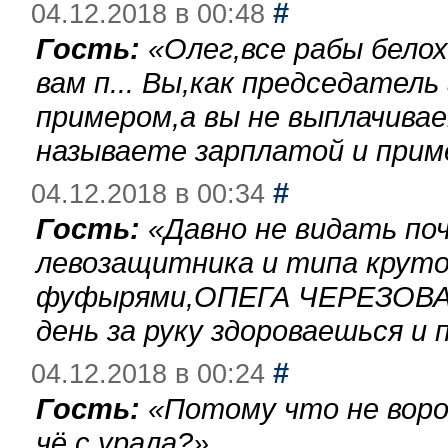
#
04.12.2018 в 00:48
Гость:
«
Олег,все рабы бело
вам п... Вы,как председател
примером,а вы не выплачива
называете зарплатой и при
#
04.12.2018 в 00:34
Гость:
«
Давно не видать по
левозащитника и типа круто
фуфырями,ОПЕГА ЧЕРЕЗОВА-
день за руку здороваешься и п
#
04.12.2018 в 00:24
Гость:
«
Потому что не воро
чё с урала?
»