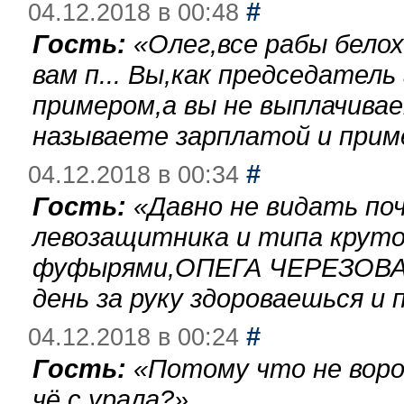
#
04.12.2018 в 00:48
Гость:
«
Олег,все рабы бело
вам п... Вы,как председател
примером,а вы не выплачива
называете зарплатой и при
#
04.12.2018 в 00:34
Гость:
«
Давно не видать по
левозащитника и типа круто
фуфырями,ОПЕГА ЧЕРЕЗОВА-
день за руку здороваешься и п
#
04.12.2018 в 00:24
Гость:
«
Потому что не воро
чё с урала?
»