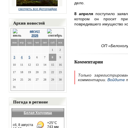
дело.
смотреть все фотографии
8 апреля
поступило заявл
котором он просит при
Архив новостей
повредившего имущество хо
август
2026
пон
втр
срд
чет
пят
суб
вск
ОП «Белохолу
1
2
3
4
5
6
7
8
9
Комментарии
10
11
12
13
14
15
16
17
18
19
20
21
22
23
Только зарегистрирова
комментарии.
Войдите
п
24
25
26
27
28
29
30
31
Погода в регионе
Белая Холуница