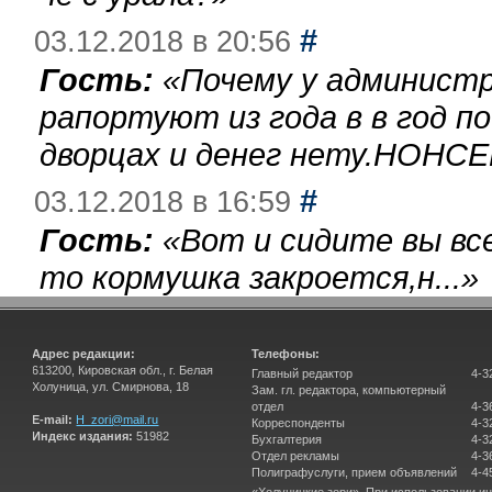
#
03.12.2018 в 20:56
Гость:
«
Почему у администр
рапортуют из года в в год п
дворцах и денег нету.НОНСЕ
#
03.12.2018 в 16:59
Гость:
«
Вот и сидите вы вс
то кормушка закроется,н...
»
Адрес редакции:
Телефоны:
613200, Кировская обл., г. Белая
Главный редактор
4-3
Холуница, ул. Смирнова, 18
Зам. гл. редактора, компьютерный
отдел
4-3
E-mail:
H_zori@mail.ru
Корреспонденты
4-3
Индекс издания:
51982
Бухгалтерия
4-3
Отдел рекламы
4-3
Полиграфуслуги, прием объявлений
4-4