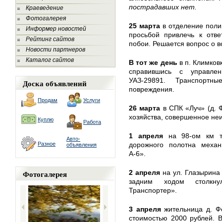
пострадавших нет.
Краеведение
Фотогалерея
25 марта
в отделение поли
Информер новостей
просьбой привлечь к отве
Рейтинг сайтов
побои. Решается вопрос о в
Новости партнеров
Каталог сайтов
В тот же день
в п. Климков
справившись с управле
УАЗ-29891. Транспортн
Доска объявлений
повреждения.
Продам
Услуги
26 марта
в СПК «Луч» (д. 
хозяйства, совершенное не
Куплю
Работа
1 апреля
на 98-ом км т
Авто-
Разное
дорожного полотна механ
объявления
А-6».
Фотогалерея
2 апреля
на ул. Глазырина
задним ходом столкну
Транспортер».
3 апреля
жительница д. Ф
стоимостью 2000 рублей. 