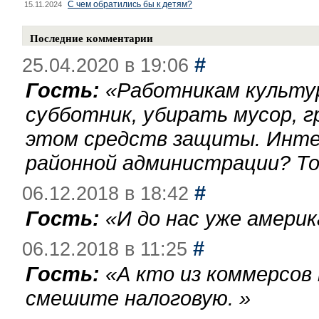
С чем обратились бы к детям?
15.11.2024
Последние комментарии
#
25.04.2020 в 19:06
Гость:
«
Работникам культу
субботник, убирать мусор, г
этом средств защиты. Инте
районной администрации? То
#
06.12.2018 в 18:42
Гость:
«
И до нас уже америк
#
06.12.2018 в 11:25
Гость:
«
А кто из коммерсов
смешите налоговую.
»