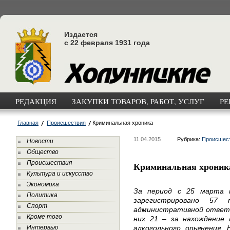
Издается
с 22 февраля 1931 года
РЕДАКЦИЯ
ЗАКУПКИ ТОВАРОВ, РАБОТ, УСЛУГ
РЕ
Главная
Происшествия
Криминальная хроника
11.04.2015
Рубрика:
Происшес
Новости
Общество
Происшествия
Криминальная хроник
Культура и искусство
Экономика
За период с 25 марта 
Политика
зарегистрировано 57 
Спорт
административной ответс
Кроме того
них 21 – за нахождение
Интервью
алкогольного опьянения.