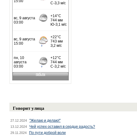
Говорит улица
"Желаю и делаю!"
27.12.2024
Чей успех оставил в сердце радость?
13.12.2024
По пути доброй воли
29.11.2024