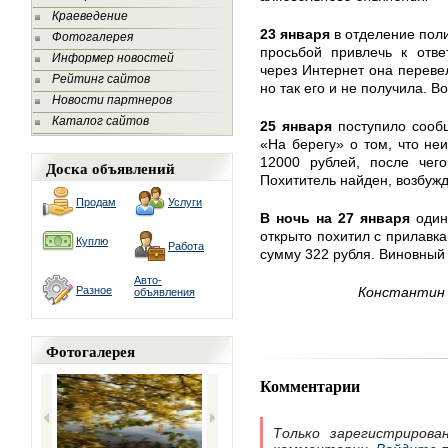
Краеведение
23 января
в отделение пол
Фотогалерея
просьбой привлечь к отве
Информер новостей
через Интернет она переве
Рейтинг сайтов
но так его и не получила. В
Новости партнеров
Каталог сайтов
25 января
поступило сооб
«На берегу» о том, что не
12000 рублей, после чего
Доска объявлений
Похититель найден, возбужд
Продам
Услуги
В ночь на 27 января
один
открыто похитил с прилавк
Куплю
Работа
сумму 322 рубля. Виновный 
Авто-
Разное
Константин 
объявления
Фотогалерея
Комментарии
Только зарегистрирова