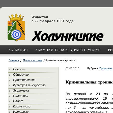
Издается
с 22 февраля 1931 года
РЕДАКЦИЯ
ЗАКУПКИ ТОВАРОВ, РАБОТ, УСЛУГ
РЕ
Главная
Происшествия
Криминальная хроника
02.02.2016
Рубрика:
Происшес
Новости
Общество
Происшествия
Криминальная хроник
Культура и искусство
Экономика
За период с 23 по 2
Политика
зарегистрировано 18 
Спорт
административной ответс
Кроме того
них 8 – за нахождение 
Интервью
алкогольного опьянения.