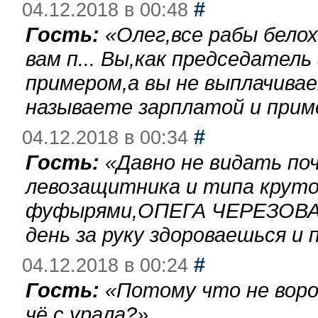
#
04.12.2018 в 00:48
Гость:
«
Олег,все рабы бело
вам п... Вы,как председател
примером,а вы не выплачива
называете зарплатой и при
#
04.12.2018 в 00:34
Гость:
«
Давно не видать по
левозащитника и типа круто
фуфырями,ОПЕГА ЧЕРЕЗОВА-
день за руку здороваешься и п
#
04.12.2018 в 00:24
Гость:
«
Потому что не воро
чё с урала?
»