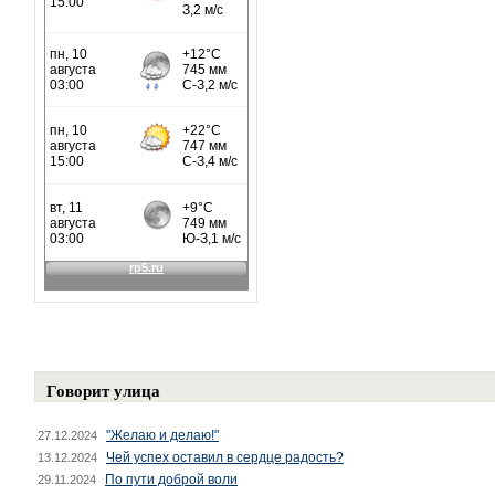
Говорит улица
"Желаю и делаю!"
27.12.2024
Чей успех оставил в сердце радость?
13.12.2024
По пути доброй воли
29.11.2024