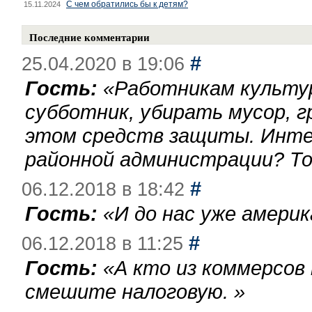
С чем обратились бы к детям?
15.11.2024
Последние комментарии
#
25.04.2020 в 19:06
Гость:
«
Работникам культу
субботник, убирать мусор, г
этом средств защиты. Инте
районной администрации? То
#
06.12.2018 в 18:42
Гость:
«
И до нас уже америк
#
06.12.2018 в 11:25
Гость:
«
А кто из коммерсов
смешите налоговую.
»