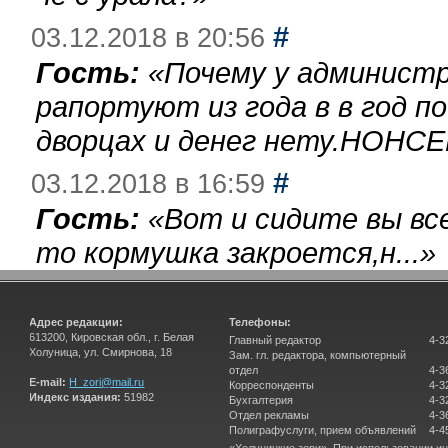
#
03.12.2018 в 20:56
Гость:
«
Почему у администр
рапортуют из года в в год п
дворцах и денег нету.НОНСЕ
#
03.12.2018 в 16:59
Гость:
«
Вот и сидите вы вс
то кормушка закроется,н...
»
Адрес редакции:
Телефоны:
613200, Кировская обл., г. Белая
Главный редактор
4-3
Холуница, ул. Смирнова, 18
Зам. гл. редактора, компьютерный
отдел
4-3
E-mail:
H_zori@mail.ru
Корреспонденты
4-3
Индекс издания:
51982
Бухгалтерия
4-3
Отдел рекламы
4-3
Полиграфуслуги, прием объявлений
4-4