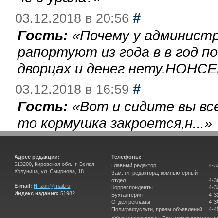
#
03.12.2018 в 20:56
Гость:
«
Почему у администр
рапортуют из года в в год п
дворцах и денег нету.НОНСЕ
#
03.12.2018 в 16:59
Гость:
«
Вот и сидите вы вс
то кормушка закроется,н...
»
Адрес редакции:
Телефоны:
613200, Кировская обл., г. Белая
Главный редактор
4-3
Холуница, ул. Смирнова, 18
Зам. гл. редактора, компьютерный
отдел
4-3
E-mail:
H_zori@mail.ru
Корреспонденты
4-3
Индекс издания:
51982
Бухгалтерия
4-3
Отдел рекламы
4-3
Полиграфуслуги, прием объявлений
4-4