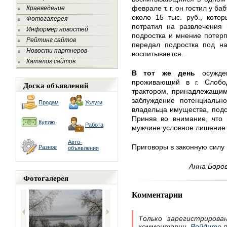
феврале т. г. он гостил у ба
Краеведение
около 15 тыс. руб., кото
Фотогалерея
потратил на развлечения 
Информер новостей
подростка и мнение потерп
Рейтинг сайтов
передал подростка под на
Новости партнеров
воспитывается.
Каталог сайтов
В тот же день
осужд
проживающий в г. Слобо
Доска объявлений
трактором, принадлежащим
заблуждение потенциально
Продам
Услуги
владельца имущества, подс
Приняв во внимание, что 
Куплю
Работа
мужчине условное лишение
Авто-
Приговоры в законную силу 
Разное
объявления
Анна Боров
Фотогалерея
Комментарии
Только зарегистрирова
комментарии.
Войдите
п