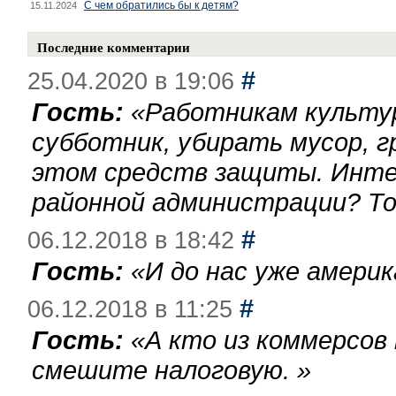
С чем обратились бы к детям?
15.11.2024
Последние комментарии
#
25.04.2020 в 19:06
Гость:
«
Работникам культу
субботник, убирать мусор, г
этом средств защиты. Инте
районной администрации? То
#
06.12.2018 в 18:42
Гость:
«
И до нас уже америк
#
06.12.2018 в 11:25
Гость:
«
А кто из коммерсов
смешите налоговую.
»