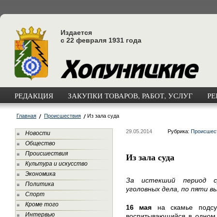
Издается
с 22 февраля 1931 года
РЕДАКЦИЯ
ЗАКУПКИ ТОВАРОВ, РАБОТ, УСЛУГ
РЕ
Главная
Происшествия
Из зала суда
29.05.2014
Рубрика:
Происшес
Новости
Общество
Происшествия
Из зала суда
Культура и искусство
Экономика
За истекший период с
Политика
уголовных дела, по пяти 
Спорт
Кроме того
16 мая
на скамье подсуд
Интервью
воспитывающийся в одном 