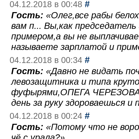
#
04.12.2018 в 00:48
Гость:
«
Олег,все рабы бело
вам п... Вы,как председател
примером,а вы не выплачива
называете зарплатой и при
#
04.12.2018 в 00:34
Гость:
«
Давно не видать по
левозащитника и типа круто
фуфырями,ОПЕГА ЧЕРЕЗОВА-
день за руку здороваешься и п
#
04.12.2018 в 00:24
Гость:
«
Потому что не воро
чё с урала?
»