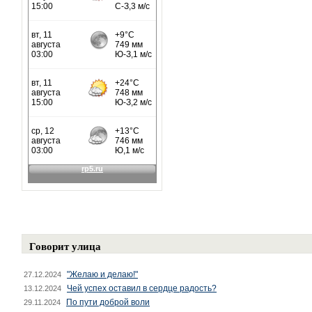
Говорит улица
"Желаю и делаю!"
27.12.2024
Чей успех оставил в сердце радость?
13.12.2024
По пути доброй воли
29.11.2024