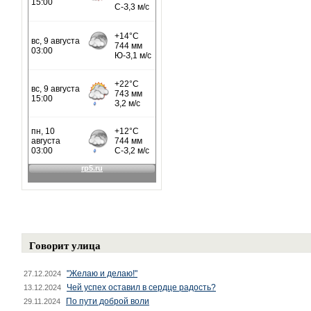
Говорит улица
"Желаю и делаю!"
27.12.2024
Чей успех оставил в сердце радость?
13.12.2024
По пути доброй воли
29.11.2024