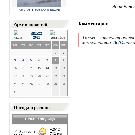
Анна Боров
смотреть все фотографии
Комментарии
Архив новостей
август
Только зарегистрирова
2026
комментарии.
Войдите
п
пон
втр
срд
чет
пят
суб
вск
1
2
3
4
5
6
7
8
9
10
11
12
13
14
15
16
17
18
19
20
21
22
23
24
25
26
27
28
29
30
31
Погода в регионе
Белая Холуница