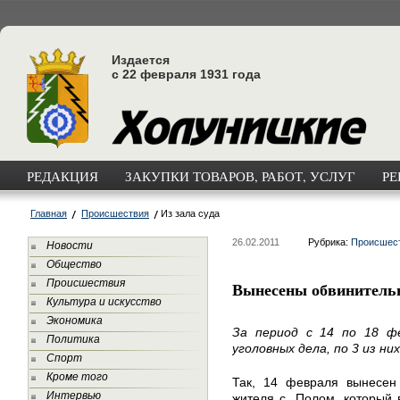
Издается
с 22 февраля 1931 года
РЕДАКЦИЯ
ЗАКУПКИ ТОВАРОВ, РАБОТ, УСЛУГ
РЕ
Главная
Происшествия
Из зала суда
26.02.2011
Рубрика:
Происшес
Новости
Общество
Происшествия
Вынесены обвинитель
Культура и искусство
Экономика
За период с 14 по 18 ф
Политика
уголовных дела, по 3 из н
Спорт
Кроме того
Так, 14 февраля вынесен
Интервью
жителя с. Полом, который 