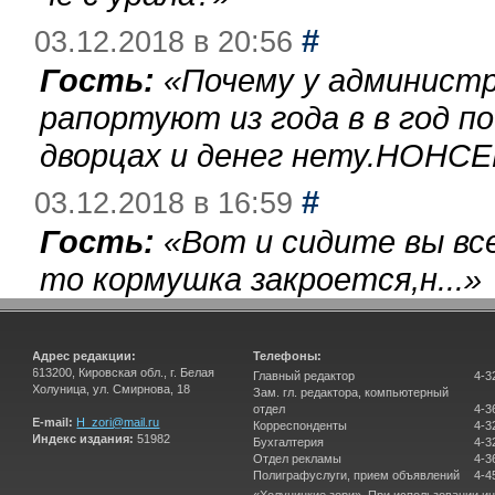
#
03.12.2018 в 20:56
Гость:
«
Почему у администр
рапортуют из года в в год п
дворцах и денег нету.НОНСЕ
#
03.12.2018 в 16:59
Гость:
«
Вот и сидите вы вс
то кормушка закроется,н...
»
Адрес редакции:
Телефоны:
613200, Кировская обл., г. Белая
Главный редактор
4-3
Холуница, ул. Смирнова, 18
Зам. гл. редактора, компьютерный
отдел
4-3
E-mail:
H_zori@mail.ru
Корреспонденты
4-3
Индекс издания:
51982
Бухгалтерия
4-3
Отдел рекламы
4-3
Полиграфуслуги, прием объявлений
4-4