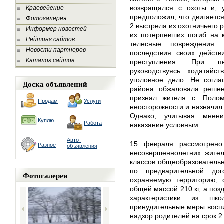
возвращался с охоты и, 
Краеведение
предположил, что двигается
Фотогалерея
2 выстрела из охотничьего 
Информер новостей
из потерпевших погиб на 
Рейтинг сайтов
телесные повреждения
Новости партнеров
последствия своих действ
Каталог сайтов
преступления. При пе
руководствуясь ходатайс
уголовное дело. Не согла
Доска объявлений
района обжаловала решен
признал жителя с. Поло
Продам
Услуги
неосторожности и назначил
Однако, учитывая мнени
Куплю
Работа
наказание условным.
Авто-
15 февраля рассмотрено
Разное
объявления
несовершеннолетних жител
классов общеобразовательн
по предварительной дог
Фотогалерея
охраняемую территорию, 
общей массой 210 кг, а поз
характеристики из шк
принудительные меры воспи
надзор родителей на срок 2 