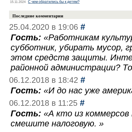
С чем обратились бы к детям?
15.11.2024
Последние комментарии
#
25.04.2020 в 19:06
Гость:
«
Работникам культу
субботник, убирать мусор, г
этом средств защиты. Инте
районной администрации? То
#
06.12.2018 в 18:42
Гость:
«
И до нас уже америк
#
06.12.2018 в 11:25
Гость:
«
А кто из коммерсов
смешите налоговую.
»