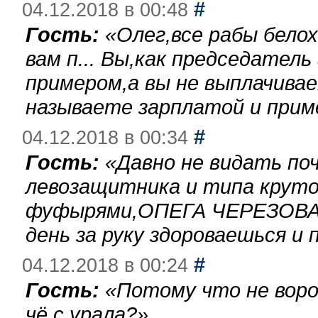
#
04.12.2018 в 00:48
Гость:
«
Олег,все рабы бело
вам п... Вы,как председател
примером,а вы не выплачива
называете зарплатой и при
#
04.12.2018 в 00:34
Гость:
«
Давно не видать по
левозащитника и типа круто
фуфырями,ОПЕГА ЧЕРЕЗОВА-
день за руку здороваешься и п
#
04.12.2018 в 00:24
Гость:
«
Потому что не воро
чё с урала?
»