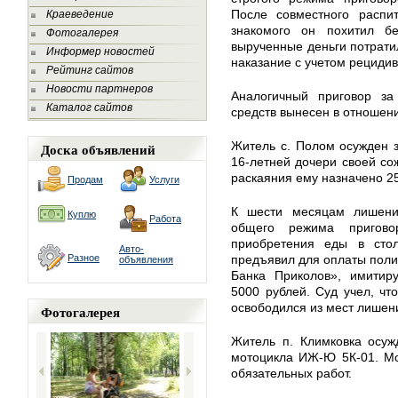
После совместного распи
Краеведение
знакомого он похитил бе
Фотогалерея
вырученные деньги потратил
Информер новостей
наказание с учетом рецидив
Рейтинг сайтов
Новости партнеров
Аналогичный приговор за
Каталог сайтов
средств вынесен в отношени
Житель с. Полом осужден з
Доска объявлений
16-летней дочери своей со
раскаяния ему назначено 25
Продам
Услуги
К шести месяцам лишени
Куплю
Работа
общего режима пригов
приобретения еды в сто
Авто-
Разное
предъявил для оплаты поли
объявления
Банка Приколов», имитир
5000 рублей. Суд учел, ч
освободился из мест лишен
Фотогалерея
Житель п. Климковка осуж
мотоцикла ИЖ-Ю 5К-01. Мо
обязательных работ.