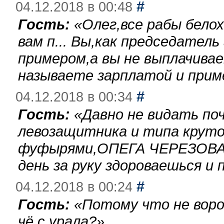
#
04.12.2018 в 00:48
Гость:
«
Олег,все рабы бело
вам п... Вы,как председател
примером,а вы не выплачива
называете зарплатой и при
#
04.12.2018 в 00:34
Гость:
«
Давно не видать по
левозащитника и типа круто
фуфырями,ОПЕГА ЧЕРЕЗОВА-
день за руку здороваешься и п
#
04.12.2018 в 00:24
Гость:
«
Потому что не воро
чё с урала?
»