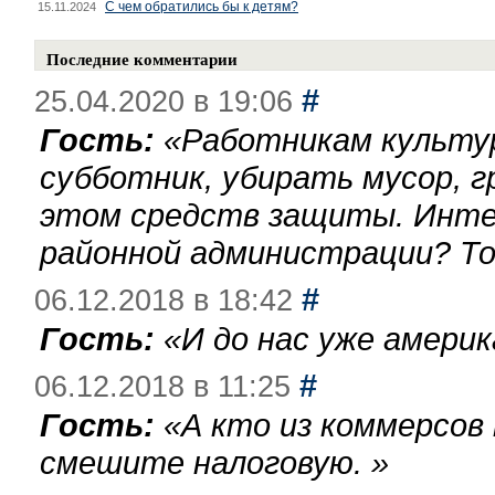
С чем обратились бы к детям?
15.11.2024
Последние комментарии
#
25.04.2020 в 19:06
Гость:
«
Работникам культу
субботник, убирать мусор, г
этом средств защиты. Инте
районной администрации? То
#
06.12.2018 в 18:42
Гость:
«
И до нас уже америк
#
06.12.2018 в 11:25
Гость:
«
А кто из коммерсов
смешите налоговую.
»