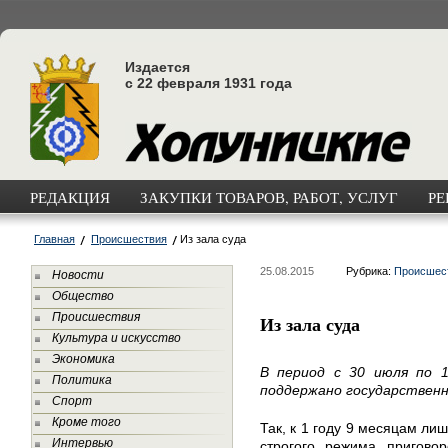
Издается
с 22 февраля 1931 года
РЕДАКЦИЯ
ЗАКУПКИ ТОВАРОВ, РАБОТ, УСЛУГ
РЕ
Главная
Происшествия
Из зала суда
25.08.2015
Рубрика:
Происшес
Новости
Общество
Происшествия
Из зала суда
Культура и искусство
Экономика
В период с 30 июля по 
Политика
поддержано государственн
Спорт
Кроме того
Так, к 1 году 9 месяцам ли
Интервью
строгого режима пригово