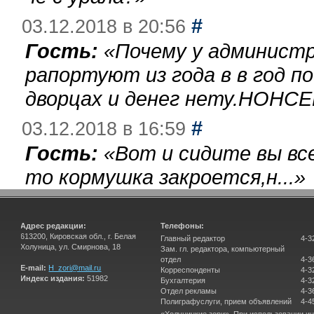
#
03.12.2018 в 20:56
Гость:
«
Почему у администр
рапортуют из года в в год п
дворцах и денег нету.НОНСЕ
#
03.12.2018 в 16:59
Гость:
«
Вот и сидите вы вс
то кормушка закроется,н...
»
Адрес редакции:
Телефоны:
613200, Кировская обл., г. Белая
Главный редактор
4-3
Холуница, ул. Смирнова, 18
Зам. гл. редактора, компьютерный
отдел
4-3
E-mail:
H_zori@mail.ru
Корреспонденты
4-3
Индекс издания:
51982
Бухгалтерия
4-3
Отдел рекламы
4-3
Полиграфуслуги, прием объявлений
4-4