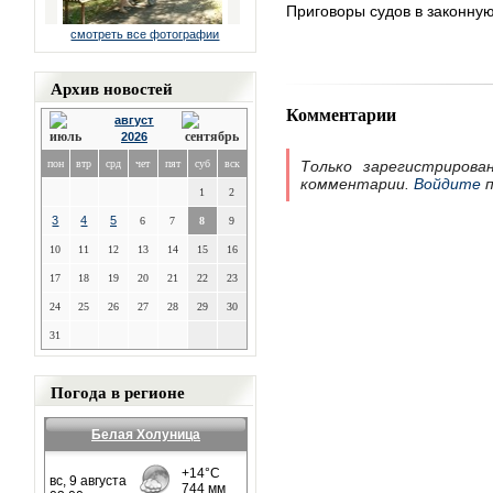
Приговоры судов в законную
смотреть все фотографии
Архив новостей
Комментарии
август
2026
пон
втр
срд
чет
пят
суб
вск
Только зарегистрирова
комментарии.
Войдите
п
1
2
3
4
5
6
7
8
9
10
11
12
13
14
15
16
17
18
19
20
21
22
23
24
25
26
27
28
29
30
31
Погода в регионе
Белая Холуница