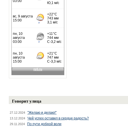
Говорит улица
"Желаю и делаю!"
27.12.2024
Чей успех оставил в сердце радость?
13.12.2024
По пути доброй воли
29.11.2024