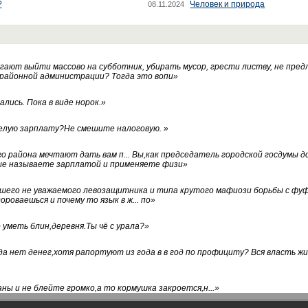
?
Человек и природа
08.11.2024
ают выйти массово на субботник, убирать мусор, грести листву, не пред
 районной администрации? Тогда это вопи
»
лись. Пока в виде норок.
»
белую зарплату?Не смешите налоговую.
»
го района мечтают дать вам п... Вы,как председатель городской госдумы 
ые называете зарплатой и применяете физи
»
нашего не уважаемого левозащитника и типа крутого мафиози борьбы с 
ороваешься и почему то язык в ж... по
»
уметь блин,деревня.Ты чё с урала?
»
а нет денег,хотя рапортуют из года в в год по профициту? Вся власть жи
ны и не блейте громко,а то кормушка закроется,н...
»