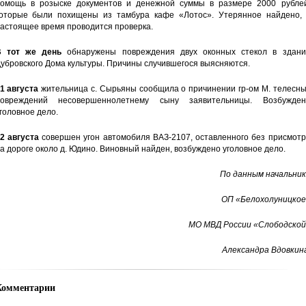
омощь в розыске документов и денежной суммы в размере 2000 рублей
оторые были похищены из тамбура кафе «Лотос». Утерянное найдено, 
астоящее время проводится проверка.
В тот же день
обнаружены повреждения двух оконных стекол в здани
убровского Дома культуры. Причины случившегося выясняются.
1 августа
жительница с. Сырьяны сообщила о причинении гр-ом М. телесны
овреждений несовершеннолетнему сыну заявительницы. Возбужден
головное дело.
2 августа
совершен угон автомобиля ВАЗ-2107, оставленного без присмотр
а дороге около д. Юдино. Виновный найден, возбуждено уголовное дело.
По данным начальник
ОП «Белохолуницкое
МО МВД России «Слободской
Александра Вдовкина
Комментарии