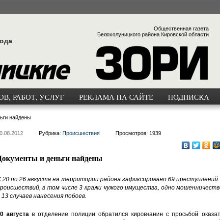
Общественная газета
Белохолуницкого района Кировской области
года
В, РАБОТ, УСЛУГ
РЕКЛАМА НА САЙТЕ
ПОДПИСКА
ьги найдены
0.08.2012
Рубрика:
Происшествия
Просмотров: 1939
Документы и деньги найдены
 20 по 26 августа на территории района зафиксировано 69 преступлений 
роисшествий, в том числе 3 кражи чужого имущества, одно мошенничеств
 13 случаев нанесения побоев.
0 августа
в отделение полиции обратился кировчанин с просьбой оказат