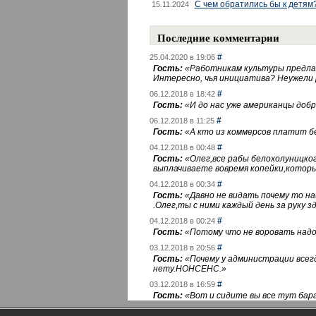
С чем обратились бы к детям
15.11.2024
Последние комментарии
#
25.04.2020 в 19:06
Гость:
«
Работникам культуры предлаг
Интересно, чья инициатива? Неужели
#
06.12.2018 в 18:42
Гость:
«
И до нас уже американцы добра
#
06.12.2018 в 11:25
Гость:
«
А кто из коммерсов платит 
#
04.12.2018 в 00:48
Гость:
«
Олег,все рабы белохолуницко
выплачиваете вовремя копейки,котор
#
04.12.2018 в 00:34
Гость:
«
Давно не видать почему то 
.Олег,ты с ними каждый день за руку зд
#
04.12.2018 в 00:24
Гость:
«
Потому что не воровать надо 
#
03.12.2018 в 20:56
Гость:
«
Почему у администрации всегд
нету.НОНСЕНС.
»
#
03.12.2018 в 16:59
Гость:
«
Вот и сидите вы все тут бара