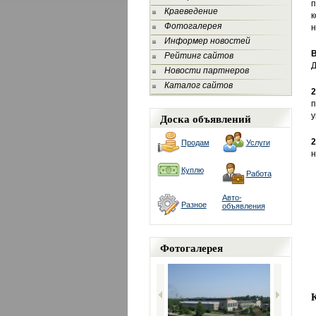
п
Краеведение
к
Фотогалерея
н
Информер новостей
Рейтинг сайтов
Д
Новости партнеров
Каталог сайтов
2
п
Доска объявлений
у
2
Продам
Услуги
н
Куплю
Работа
Авто-
Разное
объявления
Фотогалерея