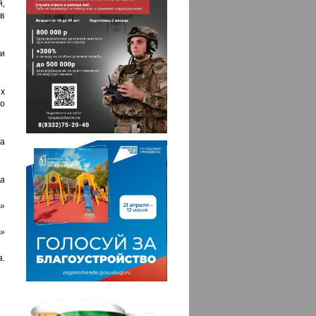
,
в
и
х
о
а
а
»
»
.