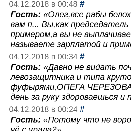
#
04.12.2018 в 00:48
Гость:
«
Олег,все рабы бело
вам п... Вы,как председател
примером,а вы не выплачива
называете зарплатой и при
#
04.12.2018 в 00:34
Гость:
«
Давно не видать по
левозащитника и типа круто
фуфырями,ОПЕГА ЧЕРЕЗОВА-
день за руку здороваешься и п
#
04.12.2018 в 00:24
Гость:
«
Потому что не воро
чё с урала?
»