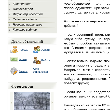
последствиями или з
Краеведение
правонарушение.
При этом
Фотогалерея
сумму с целью урегулирова
Информер новостей
Рейтинг сайтов
Чтобы не стать жертвой м
Новости партнеров
действий:
Каталог сайтов
– если звонящий представ
какую-либо сумму, не тор
Доска объявлений
любым способом связаться 
его близкими родственник
Продам
Услуги
нуждается в Вашей помощи
Куплю
Работа
– обязательно задайте зво
ответы помогут определить
Авто-
Например, можно спросить
Разное
объявления
его автомашины, попросить 
нибудь из родственников.
повесит трубку;
Фотогалерея
– если звонящий представ
органов, выясните, в какой
Немедленно наберите 02 и
о требовании передачи д