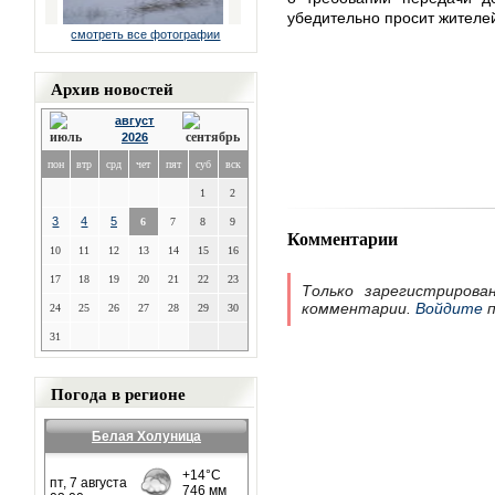
убедительно просит жителей
смотреть все фотографии
Архив новостей
август
2026
пон
втр
срд
чет
пят
суб
вск
1
2
3
4
5
6
7
8
9
Комментарии
10
11
12
13
14
15
16
17
18
19
20
21
22
23
Только зарегистрирова
комментарии.
Войдите
п
24
25
26
27
28
29
30
31
Погода в регионе
Белая Холуница