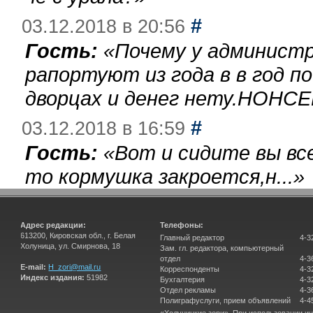
#
03.12.2018 в 20:56
Гость:
«
Почему у администр
рапортуют из года в в год п
дворцах и денег нету.НОНСЕ
#
03.12.2018 в 16:59
Гость:
«
Вот и сидите вы вс
то кормушка закроется,н...
»
Адрес редакции:
Телефоны:
613200, Кировская обл., г. Белая
Главный редактор
4-3
Холуница, ул. Смирнова, 18
Зам. гл. редактора, компьютерный
отдел
4-3
E-mail:
H_zori@mail.ru
Корреспонденты
4-3
Индекс издания:
51982
Бухгалтерия
4-3
Отдел рекламы
4-3
Полиграфуслуги, прием объявлений
4-4