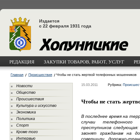
Издается
с 22 февраля 1931 года
РЕДАКЦИЯ
ЗАКУПКИ ТОВАРОВ, РАБОТ, УСЛУГ
РЕ
Главная
Происшествия
Чтобы не стать жертвой телефонных мошенников
15.03.2011
Рубрика:
Происшес
Новости
Общество
Происшествия
Чтобы не стать жертв
Культура и искусство
Экономика
В последнее время на тер
Политика
случаи телефонного 
Спорт
преступников следующая: 
Кроме того
звонят гражданам на д
Интервью
совершили дорожно-тра