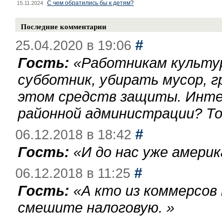
С чем обратились бы к детям?
15.11.2024
Последние комментарии
#
25.04.2020 в 19:06
Гость:
«
Работникам культу
субботник, убирать мусор, г
этом средств защиты. Инте
районной администрации? То
#
06.12.2018 в 18:42
Гость:
«
И до нас уже америк
#
06.12.2018 в 11:25
Гость:
«
А кто из коммерсов
смешите налоговую.
»