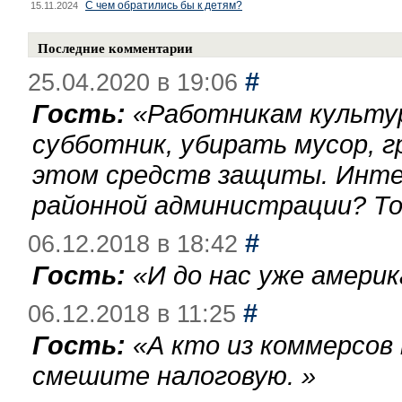
С чем обратились бы к детям?
15.11.2024
Последние комментарии
#
25.04.2020 в 19:06
Гость:
«
Работникам культу
субботник, убирать мусор, г
этом средств защиты. Инте
районной администрации? То
#
06.12.2018 в 18:42
Гость:
«
И до нас уже америк
#
06.12.2018 в 11:25
Гость:
«
А кто из коммерсов
смешите налоговую.
»