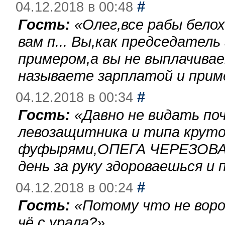
#
04.12.2018 в 00:48
Гость:
«
Олег,все рабы бело
вам п... Вы,как председател
примером,а вы не выплачива
называете зарплатой и при
#
04.12.2018 в 00:34
Гость:
«
Давно не видать по
левозащитника и типа круто
фуфырями,ОПЕГА ЧЕРЕЗОВА-
день за руку здороваешься и п
#
04.12.2018 в 00:24
Гость:
«
Потому что не воро
чё с урала?
»