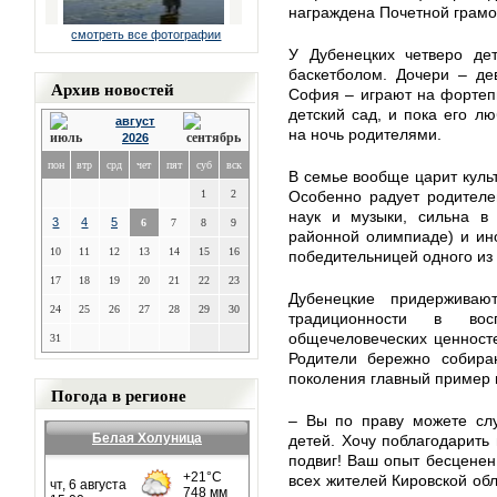
награждена Почетной грамо
смотреть все фотографии
У Дубенецких четверо дет
баскетболом. Дочери – де
Архив новостей
София – играют на фортеп
детский сад, и пока его л
август
на ночь родителями.
2026
пон
втр
срд
чет
пят
суб
вск
В семье вообще царит культ
1
2
Особенно радует родителе
наук и музыки, сильна в 
3
4
5
6
7
8
9
районной олимпиаде) и ин
10
11
12
13
14
15
16
победительницей одного из
17
18
19
20
21
22
23
Дубенецкие придерживаю
24
25
26
27
28
29
30
традиционности в во
общечеловеческих ценносте
31
Родители бережно собира
поколения главный пример в
Погода в регионе
– Вы по праву можете слу
Белая Холуница
детей. Хочу поблагодарить 
подвиг! Ваш опыт бесцене
всех жителей Кировской обл