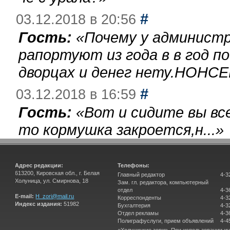
#
03.12.2018 в 20:56
Гость:
«
Почему у администр
рапортуют из года в в год п
дворцах и денег нету.НОНСЕ
#
03.12.2018 в 16:59
Гость:
«
Вот и сидите вы вс
то кормушка закроется,н...
»
Адрес редакции:
Телефоны:
613200, Кировская обл., г. Белая
Главный редактор
4-3
Холуница, ул. Смирнова, 18
Зам. гл. редактора, компьютерный
отдел
4-3
E-mail:
H_zori@mail.ru
Корреспонденты
4-3
Индекс издания:
51982
Бухгалтерия
4-3
Отдел рекламы
4-3
Полиграфуслуги, прием объявлений
4-4