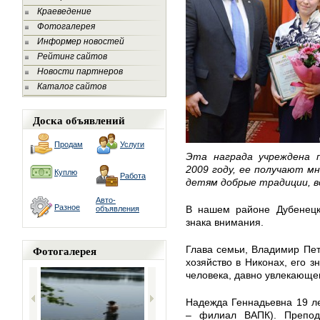
Краеведение
Фотогалерея
Информер новостей
Рейтинг сайтов
Новости партнеров
Каталог сайтов
Доска объявлений
Продам
Услуги
Эта награда учреждена 
2009 году, ее получают м
Куплю
Работа
детям добрые традиции, в
Авто-
Разное
В нашем районе Дубенецки
объявления
знака внимания.
Фотогалерея
Глава семьи, Владимир Пет
хозяйство в Никонах, его з
человека, давно увлекающе
Надежда Геннадьевна 19 л
– филиал ВАПК). Препода