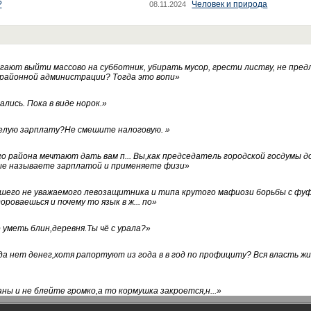
?
Человек и природа
08.11.2024
ают выйти массово на субботник, убирать мусор, грести листву, не пред
 районной администрации? Тогда это вопи
»
лись. Пока в виде норок.
»
белую зарплату?Не смешите налоговую.
»
го района мечтают дать вам п... Вы,как председатель городской госдумы 
ые называете зарплатой и применяете физи
»
нашего не уважаемого левозащитника и типа крутого мафиози борьбы с 
ороваешься и почему то язык в ж... по
»
уметь блин,деревня.Ты чё с урала?
»
а нет денег,хотя рапортуют из года в в год по профициту? Вся власть жи
ны и не блейте громко,а то кормушка закроется,н...
»