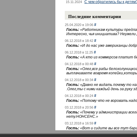
С чем обратились бы к детям
15.11.2024
Последние комментарии
#
25.04.2020 в 19:06
Гость:
«
Работникам культуры предлаг
Интересно, чья инициатива? Неужели
#
06.12.2018 в 18:42
Гость:
«
И до нас уже американцы добра
#
06.12.2018 в 11:25
Гость:
«
А кто из коммерсов платит 
#
04.12.2018 в 00:48
Гость:
«
Олег,все рабы белохолуницко
выплачиваете вовремя копейки,котор
#
04.12.2018 в 00:34
Гость:
«
Давно не видать почему то 
.Олег,ты с ними каждый день за руку зд
#
04.12.2018 в 00:24
Гость:
«
Потому что не воровать надо 
#
03.12.2018 в 20:56
Гость:
«
Почему у администрации всегд
нету.НОНСЕНС.
»
#
03.12.2018 в 16:59
Гость:
«
Вот и сидите вы все тут бара