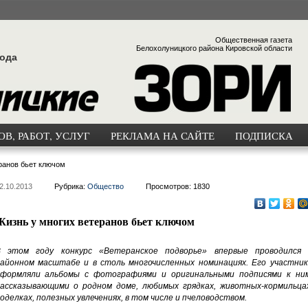
Общественная газета
Белохолуницкого района Кировской области
года
В, РАБОТ, УСЛУГ
РЕКЛАМА НА САЙТЕ
ПОДПИСКА
ранов бьет ключом
2.10.2013
Рубрика:
Общество
Просмотров: 1830
Жизнь у многих ветеранов бьет ключом
 этом году конкурс «Ветеранское подворье» впервые проводился 
айонном масштабе и в столь многочисленных номинациях. Его участник
формляли альбомы с фотографиями и оригинальными подписями к ним
ассказывающими о родном доме, любимых грядках, животных-кормильцах
оделках, полезных увлечениях, в том числе и пчеловодством.