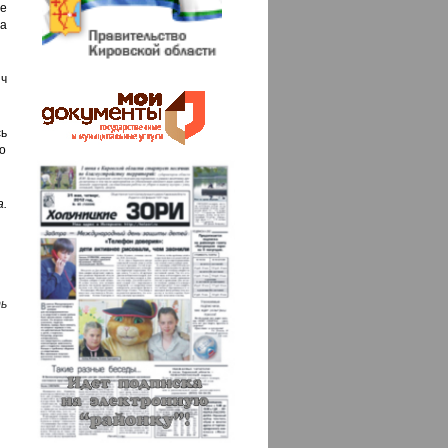
е
а
ич
сь
то
.
ь