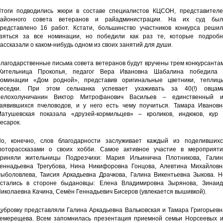
тоги подводились жюри в составе специалистов КЦСОН, представителе
районного совета ветеранов и райадминистрации. На их суд был
редставлено 16 работ. Кстати, большинство участников конкурса решил
зяться за все номинации, но победили как раз те, которые подробн
ассказали о каком-нибудь одном из своих занятий для души.
лагодарственные письма совета ветеранов будут вручены трем конкурсанта
ительница Прокопья, педагог Вера Ивановна Шабалина победила 
оминации «Дом родной», представив оригинальные цветники, теплицы
еседки. При этом сельчанка успевает ухаживать за 40(!) овцами
елохолуничанин Виктор Митрофанович Васильев – единственный и
аявившихся пчеловодов, и у него есть чему поучиться. Тамара Ивановн
атушевская показала «друзей-кормильцев» – кроликов, индюков, кур 
есарок.
о, конечно, слов благодарности заслуживает каждый из поделившихс
оторассказами о своих хобби. Самое активное участие в мероприяти
риняли жительницы Подрезчихи: Мария Ильинична Плотникова, Галин
еннадьевна Трегубова, Нина Никифоровна Гонцова, Алевтина Михайловн
ыболовлева, Таисия Аркадьевна Драчкова, Галина Викентьевна Зыкова. Н
стались в стороне быдановцы: Елена Владимировна Зырянова, Зинаид
иколаевна Качина, Семён Геннадьевич Бисеров (увлекается вышивкой).
убровку представляли Галина Аркадьевна Вальковская и Тамара Григорьев
емерещева. Всем запомнилась презентация приемной семьи Норсеевых и