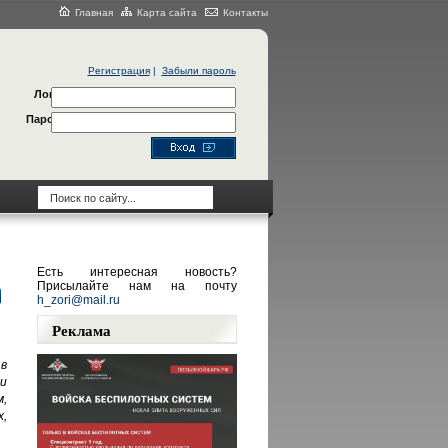
Главная
Карта сайта
Контакты
Регистрация
|
Забыли пароль
Логин
Пароль
Есть интересная новость?
Присылайте нам на почту
h_zori@mail.ru
Реклама
в
и
,
,