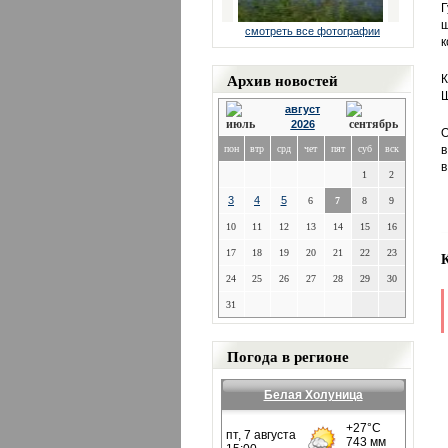
Г
ш
смотреть все фотографии
к
Архив новостей
К
Ш
август
2026
О
пон
втр
срд
чет
пят
суб
вск
в
в
1
2
3
4
5
6
7
8
9
10
11
12
13
14
15
16
17
18
19
20
21
22
23
24
25
26
27
28
29
30
31
Погода в регионе
Белая Холуница