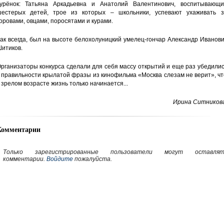
урёнок: Татьяна Аркадьевна и Анатолий Валентинович, воспитывающи
естерых детей, трое из которых – школьники, успевают ухаживать з
оровами, овцами, поросятами и курами.
ак всегда, был на высоте белохолуницкий умелец-гончар Александр Иванов
итиков.
рганизаторы конкурса сделали для себя массу открытий и еще раз убедили
 правильности крылатой фразы из кинофильма «Москва слезам не верит», ч
 зрелом возрасте жизнь только начинается...
Ирина Ситникова
Комментарии
Только зарегистрированные пользователи могут оставлят
комментарии.
Войдите
пожалуйста.