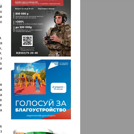
й
о
и
о
м.
в
,
.
з
а
и
я
и
а
а
е
а
на
з