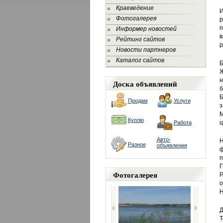
Краеведение
И
Фотогалерея
п
Информер новостей
в
Рейтинг сайтов
р
Новости партнеров
Каталог сайтов
Б
Ж
н
Доска объявлений
б
Б
Продам
Услуги
з
М
Куплю
ц
Работа
Авто-
Н
Разное
объявления
ф
п
Г
Фотогалерея
Р
о
Н
Д
Т