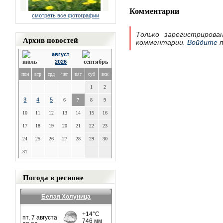
Комментарии
смотреть все фотографии
Только зарегистрирова
Архив новостей
комментарии.
Войдите
п
август
2026
пон
втр
срд
чет
пят
суб
вск
1
2
3
4
5
6
7
8
9
10
11
12
13
14
15
16
17
18
19
20
21
22
23
24
25
26
27
28
29
30
31
Погода в регионе
Белая Холуница