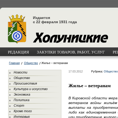
Издается
с 22 февраля 1931 года
РЕДАКЦИЯ
ЗАКУПКИ ТОВАРОВ, РАБОТ, УСЛУГ
РЕ
Главная
Общество
Жилье – ветеранам
17.03.2012
Рубрика:
Общество
Новости
Общество
Происшествия
Жилье – ветеранам
Культура и искусство
Экономика
В Кировской области мера
Политика
ветеранов войны жильём
Спорт
выплаты на приобретени
Кроме того
либо как единовременная
Интервью
или приобретение жилого 