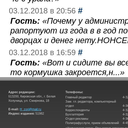
#
03.12.2018 в 20:56
Гость:
«
Почему у администр
рапортуют из года в в год п
дворцах и денег нету.НОНСЕ
#
03.12.2018 в 16:59
Гость:
«
Вот и сидите вы вс
то кормушка закроется,н...
»
Адрес редакции:
Телефоны:
613200, Кировская обл., г. Белая
Главный редактор
4-3
Холуница, ул. Смирнова, 18
Зам. гл. редактора, компьютерный
отдел
4-3
E-mail:
H_zori@mail.ru
Корреспонденты
4-3
Индекс издания:
51982
Бухгалтерия
4-3
Отдел рекламы
4-3
Полиграфуслуги, прием объявлений
4-4