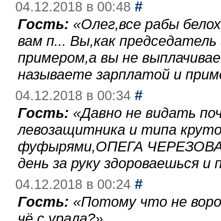
#
04.12.2018 в 00:48
Гость:
«
Олег,все рабы бело
вам п... Вы,как председател
примером,а вы не выплачива
называете зарплатой и при
#
04.12.2018 в 00:34
Гость:
«
Давно не видать по
левозащитника и типа круто
фуфырями,ОПЕГА ЧЕРЕЗОВА-
день за руку здороваешься и п
#
04.12.2018 в 00:24
Гость:
«
Потому что не воро
чё с урала?
»