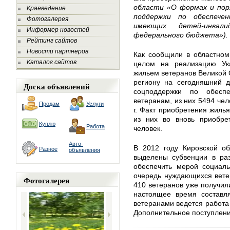
области «О формах и пор
Краеведение
поддержки по обеспече
Фотогалерея
имеющих детей-инвал
Информер новостей
федерального бюджета»).
Рейтинг сайтов
Новости партнеров
Как сообщили в областном
Каталог сайтов
целом на реализацию Ук
жильем ветеранов Великой 
региону на сегодняшний д
Доска объявлений
соцподдержки по обесп
ветеранам, из них 5494 чел
Продам
Услуги
г. Факт приобретения жилья
из них во вновь приобре
Куплю
Работа
человек.
Авто-
В 2012 году Кировской о
Разное
объявления
выделены субвенции в раз
обеспечить мерой социаль
очередь нуждающихся ветер
Фотогалерея
410 ветеранов уже получили
настоящее время составля
ветеранами ведется работа
Дополнительное поступлени