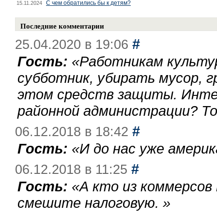
С чем обратились бы к детям?
15.11.2024
Последние комментарии
#
25.04.2020 в 19:06
Гость:
«
Работникам культу
субботник, убирать мусор, г
этом средств защиты. Инте
районной администрации? То
#
06.12.2018 в 18:42
Гость:
«
И до нас уже америк
#
06.12.2018 в 11:25
Гость:
«
А кто из коммерсов
смешите налоговую.
»