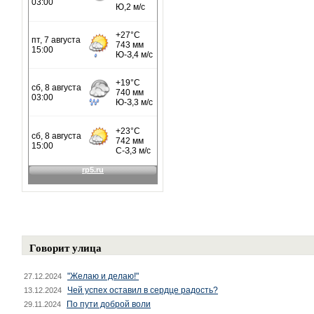
Говорит улица
"Желаю и делаю!"
27.12.2024
Чей успех оставил в сердце радость?
13.12.2024
По пути доброй воли
29.11.2024