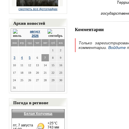
Терри
смотреть все фотографии
государствен
Архив новостей
Комментарии
август
2026
Только зарегистрирова
пон
втр
срд
чет
пят
суб
вск
комментарии.
Войдите
п
1
2
3
4
5
6
7
8
9
10
11
12
13
14
15
16
17
18
19
20
21
22
23
24
25
26
27
28
29
30
31
Погода в регионе
Белая Холуница