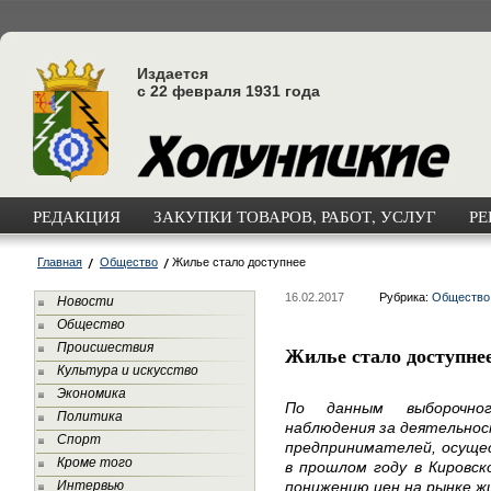
Издается
с 22 февраля 1931 года
РЕДАКЦИЯ
ЗАКУПКИ ТОВАРОВ, РАБОТ, УСЛУГ
РЕ
Главная
Общество
Жилье стало доступнее
16.02.2017
Рубрика:
Общество
Новости
Общество
Происшествия
Жилье стало доступне
Культура и искусство
Экономика
По данным выборочног
Политика
наблюдения за деятельнос
Спорт
предпринимателей, осуще
Кроме того
в прошлом году в Кировск
Интервью
понижению цен на рынке жи