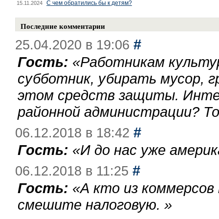
С чем обратились бы к детям?
15.11.2024
Последние комментарии
#
25.04.2020 в 19:06
Гость:
«
Работникам культу
субботник, убирать мусор, г
этом средств защиты. Инте
районной администрации? То
#
06.12.2018 в 18:42
Гость:
«
И до нас уже америк
#
06.12.2018 в 11:25
Гость:
«
А кто из коммерсов
смешите налоговую.
»