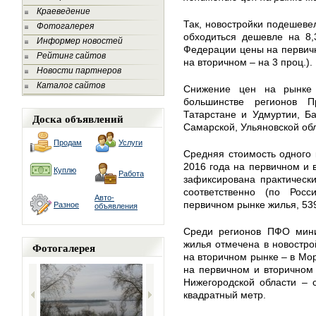
Краеведение
Так, новостройки подешевел
Фотогалерея
обходиться дешевле на 8,
Информер новостей
Федерации цены на первичн
Рейтинг сайтов
на вторичном – на 3 проц.).
Новости партнеров
Каталог сайтов
Снижение цен на рынке
большинстве регионов П
Татарстане и Удмуртии, Б
Доска объявлений
Самарской, Ульяновской обл
Продам
Услуги
Средняя стоимость одного 
2016 года на первичном и 
Куплю
Работа
зафиксирована практическ
соответственно (по Рос
Авто-
первичном рынке жилья, 539
Разное
объявления
Среди регионов ПФО мини
жилья отмечена в новострой
Фотогалерея
на вторичном рынке – в Мо
на первичном и вторичном
Нижегородской области – 
квадратный метр.