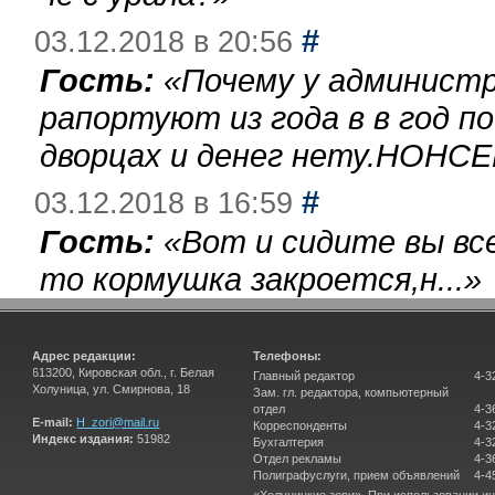
#
03.12.2018 в 20:56
Гость:
«
Почему у администр
рапортуют из года в в год п
дворцах и денег нету.НОНСЕ
#
03.12.2018 в 16:59
Гость:
«
Вот и сидите вы вс
то кормушка закроется,н...
»
Адрес редакции:
Телефоны:
613200, Кировская обл., г. Белая
Главный редактор
4-3
Холуница, ул. Смирнова, 18
Зам. гл. редактора, компьютерный
отдел
4-3
E-mail:
H_zori@mail.ru
Корреспонденты
4-3
Индекс издания:
51982
Бухгалтерия
4-3
Отдел рекламы
4-3
Полиграфуслуги, прием объявлений
4-4