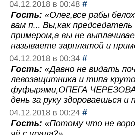
#
04.12.2018 в 00:48
Гость:
«
Олег,все рабы бело
вам п... Вы,как председател
примером,а вы не выплачива
называете зарплатой и при
#
04.12.2018 в 00:34
Гость:
«
Давно не видать по
левозащитника и типа круто
фуфырями,ОПЕГА ЧЕРЕЗОВА-
день за руку здороваешься и п
#
04.12.2018 в 00:24
Гость:
«
Потому что не воро
чё с урала?
»