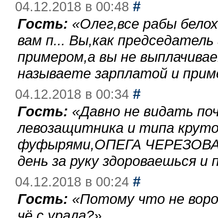
#
04.12.2018 в 00:48
Гость:
«
Олег,все рабы бело
вам п... Вы,как председател
примером,а вы не выплачива
называете зарплатой и при
#
04.12.2018 в 00:34
Гость:
«
Давно не видать по
левозащитника и типа круто
фуфырями,ОПЕГА ЧЕРЕЗОВА-
день за руку здороваешься и п
#
04.12.2018 в 00:24
Гость:
«
Потому что не воро
чё с урала?
»