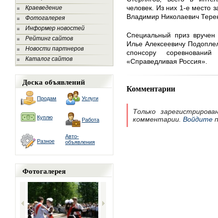
человек. Из них 1-е место 
Краеведение
Владимир Николаевич Терен
Фотогалерея
Информер новостей
Специальный приз вручен 
Рейтинг сайтов
Илье Алексеевичу Подоплел
Новости партнеров
спонсору соревновани
Каталог сайтов
«Справедливая Россия».
Доска объявлений
Комментарии
Продам
Услуги
Только зарегистрирова
Куплю
комментарии.
Войдите
п
Работа
Авто-
Разное
объявления
Фотогалерея