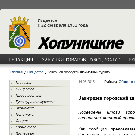
Издается
с 22 февраля 1931 года
РЕДАКЦИЯ
ЗАКУПКИ ТОВАРОВ, РАБОТ, УСЛУГ
РЕ
Главная
Общество
Завершен городской шахматный турнир
14.05.2015
Рубрика:
Общество
Новости
Общество
Происшествия
Завершен городской 
Культура и искусство
Экономика
Подведены итоги гор
Политика
ветеранов, который прохо
Спорт
Кроме того
Как сообщил председате
Интервью
Стерлягов, всего в интел