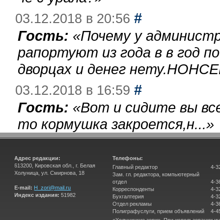
#
03.12.2018 в 20:56
Гость:
«
Почему у администр
рапортуют из года в в год п
дворцах и денег нету.НОНСЕ
#
03.12.2018 в 16:59
Гость:
«
Вот и сидите вы вс
то кормушка закроется,н...
»
Адрес редакции:
Телефоны:
613200, Кировская обл., г. Белая
Главный редактор
4-3
Холуница, ул. Смирнова, 18
Зам. гл. редактора, компьютерный
отдел
4-3
E-mail:
H_zori@mail.ru
Корреспонденты
4-3
Индекс издания:
51982
Бухгалтерия
4-3
Отдел рекламы
4-3
Полиграфуслуги, прием объявлений
4-4