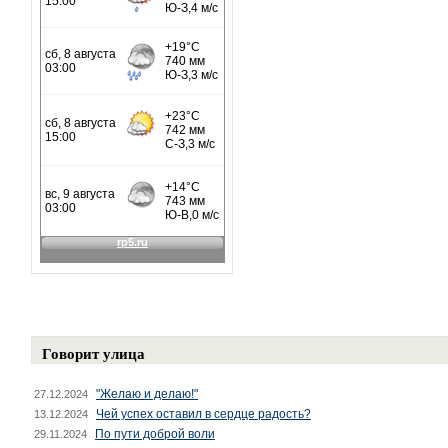
Говорит улица
"Желаю и делаю!"
27.12.2024
Чей успех оставил в сердце радость?
13.12.2024
По пути доброй воли
29.11.2024