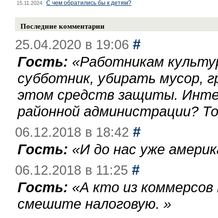
С чем обратились бы к детям?
15.11.2024
Последние комментарии
#
25.04.2020 в 19:06
Гость:
«
Работникам культу
субботник, убирать мусор, г
этом средств защиты. Инте
районной администрации? То
#
06.12.2018 в 18:42
Гость:
«
И до нас уже америк
#
06.12.2018 в 11:25
Гость:
«
А кто из коммерсов
смешите налоговую.
»