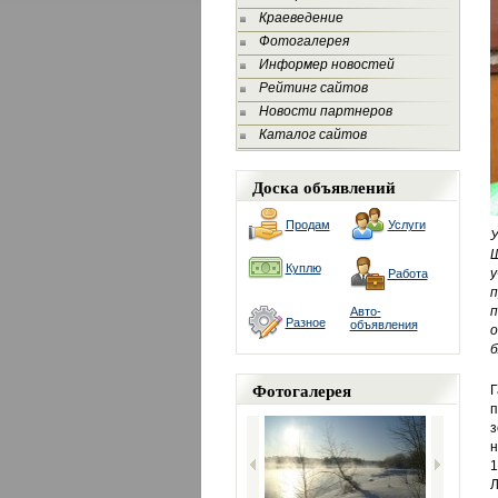
Краеведение
Фотогалерея
Информер новостей
Рейтинг сайтов
Новости партнеров
Каталог сайтов
Доска объявлений
Продам
Услуги
Ш
Куплю
у
Работа
п
п
Авто-
Разное
объявления
о
б
Фотогалерея
Г
п
з
н
1
Л