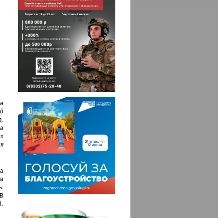
а
й
,
а
х
я
а
а
ь:
 В
И.