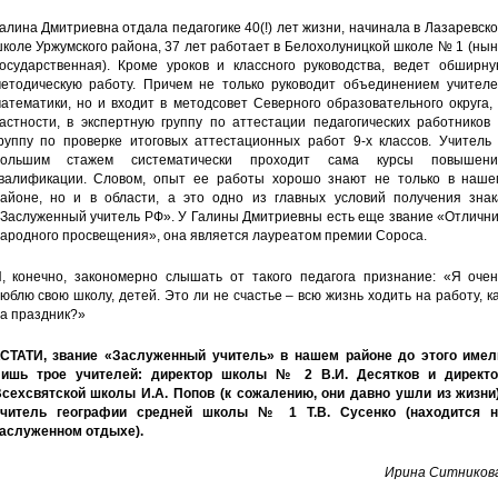
алина Дмитриевна отдала педагогике 40(!) лет жизни, начинала в Лазаревск
коле Уржумского района, 37 лет работает в Белохолуницкой школе № 1 (ны
осударственная). Кроме уроков и классного руководства, ведет обширну
етодическую работу. Причем не только руководит объединением учителе
атематики, но и входит в методсовет Северного образовательного округа,
астности, в экспертную группу по аттестации педагогических работников
руппу по проверке итоговых аттестационных работ 9-х классов. Учитель 
большим стажем систематически проходит сама курсы повышени
валификации. Словом, опыт ее работы хорошо знают не только в наше
айоне, но и в области, а это одно из главных условий получения знак
Заслуженный учитель РФ». У Галины Дмитриевны есть еще звание «Отлични
ародного просвещения», она является лауреатом премии Сороса.
, конечно, закономерно слышать от такого педагога признание: «Я очен
юблю свою школу, детей. Это ли не счастье – всю жизнь ходить на работу, к
а праздник?»
СТАТИ, звание «Заслуженный учитель» в нашем районе до этого имел
ишь трое учителей: директор школы № 2 В.И. Десятков и директо
сехсвятской школы И.А. Попов (к сожалению, они давно ушли из жизни)
читель географии средней школы № 1 Т.В. Сусенко (находится н
аслуженном отдыхе).
Ирина Ситникова