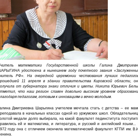
Учитель математики Государственной школы Галина Дмитриевн
АРЫГИНА удостоена в нынешнем году почетного звания «Заслуженны
читель РФ». На очередной церемонии чествования лучших педагогов
рошедшей 11 апреля в здании правительства Кировской области, он
олучила от губернатора знаки отличия и цветы. Никита Юрьевич Белы
тметил, что наш регион славен довольно высоким уровнем образовани
лагодаря педагогам, готовым к инновациям и вечно молодым.
алина Дмитриевна Шарыгина учителем мечтала стать с детства – ее мам
реподавала в начальных классах одной из уржумских школ. Обладательниц
олотой медали долго выбирала, на какой факультет пединститута поступит
равились ей и математика, и литература, и русский и английский языки...
972 году она с отличием окончила математический факультет КГПИ им. В.
енина.