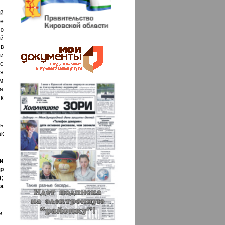
ой
не
ю
й
 в
 и
с
я
м
а
к
ь
ак
и
р
;
а
.