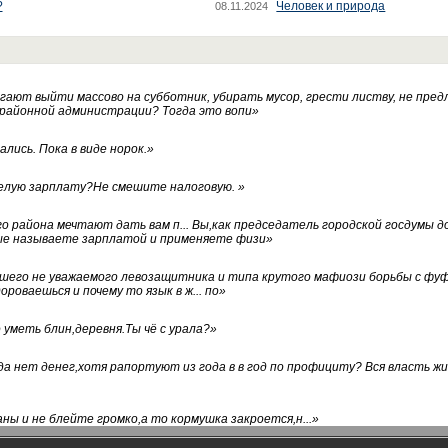
?
Человек и природа
08.11.2024
ают выйти массово на субботник, убирать мусор, грести листву, не пред
 районной администрации? Тогда это вопи
»
лись. Пока в виде норок.
»
белую зарплату?Не смешите налоговую.
»
го района мечтают дать вам п... Вы,как председатель городской госдумы 
ые называете зарплатой и применяете физи
»
нашего не уважаемого левозащитника и типа крутого мафиози борьбы с 
ороваешься и почему то язык в ж... по
»
уметь блин,деревня.Ты чё с урала?
»
а нет денег,хотя рапортуют из года в в год по профициту? Вся власть жи
ны и не блейте громко,а то кормушка закроется,н...
»