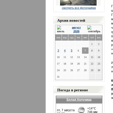
Г
смотреть все фотографии
ш
Г
Архив новостей
м
м
август
ч
2026
г
пон
втр
срд
чет
пят
суб
вск
к
1
2
р
«
3
4
5
6
7
8
9
н
10
11
12
13
14
15
16
И
17
18
19
20
21
22
23
л
24
25
26
27
28
29
30
н
31
К
л
Погода в регионе
В
у
з
Белая Холуница