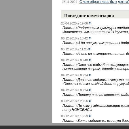
С чем обратились бы к детям
15.11.2024
Последние комментарии
#
25.04.2020 в 19:06
Гость:
«
Работникам культуры предлаг
Интересно, чья инициатива? Неужели
#
06.12.2018 в 18:42
Гость:
«
И до нас уже американцы добра
#
06.12.2018 в 11:25
Гость:
«
А кто из коммерсов платит 
#
04.12.2018 в 00:48
Гость:
«
Олег,все рабы белохолуницко
выплачиваете вовремя копейки,котор
#
04.12.2018 в 00:34
Гость:
«
Давно не видать почему то 
.Олег,ты с ними каждый день за руку зд
#
04.12.2018 в 00:24
Гость:
«
Потому что не воровать надо 
#
03.12.2018 в 20:56
Гость:
«
Почему у администрации всегд
нету.НОНСЕНС.
»
#
03.12.2018 в 16:59
Гость:
«
Вот и сидите вы все тут бара