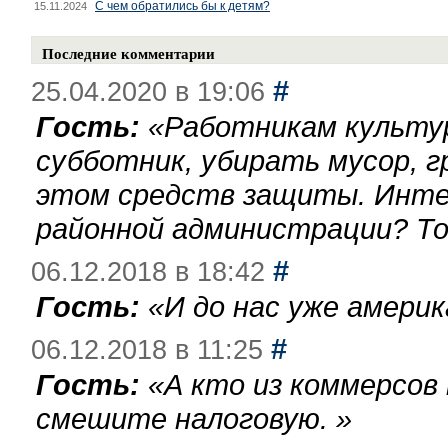
С чем обратились бы к детям?
15.11.2024
Последние комментарии
#
25.04.2020 в 19:06
Гость:
«
Работникам культу
субботник, убирать мусор, г
этом средств защиты. Инте
районной администрации? То
#
06.12.2018 в 18:42
Гость:
«
И до нас уже америк
#
06.12.2018 в 11:25
Гость:
«
А кто из коммерсов
смешите налоговую.
»