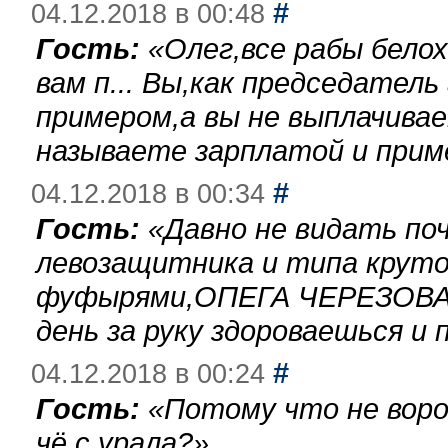
#
04.12.2018 в 00:48
Гость:
«
Олег,все рабы бело
вам п... Вы,как председател
примером,а вы не выплачива
называете зарплатой и при
#
04.12.2018 в 00:34
Гость:
«
Давно не видать по
левозащитника и типа круто
фуфырями,ОПЕГА ЧЕРЕЗОВА-
день за руку здороваешься и п
#
04.12.2018 в 00:24
Гость:
«
Потому что не воро
чё с урала?
»