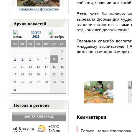
событии, явлении или какой
смотреть все фотографии
Взять хотя бы выпечку «к
вырезали формы для чудесн
Архив новостей
выпечки останется с ними 
ведь они всё делали сами!
август
2026
Огромное спасибо воспита
пон
втр
срд
чет
пят
суб
вск
младшему воспитателю Т.А
детях невозможно измерить 
1
2
3
4
5
6
7
8
9
10
11
12
13
14
15
16
17
18
19
20
21
22
23
24
25
26
27
28
29
30
31
Погода в регионе
Комментарии
Белая Холуница
Только зарегистрирова