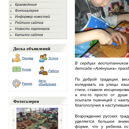
Краеведение
Фотогалерея
Информер новостей
Рейтинг сайтов
Новости партнеров
Каталог сайтов
Доска объявлений
Продам
Услуги
В сердцах воспитаннико
детсада «Алёнушка» празд
Куплю
Работа
По доброй традиции, вес
Авто-
Разное
колядовать на улицы наше
объявления
стихи, ставили инсценировк
а кто-то просто от души
осыпали пшеницей с наилу
Фотогалерея
благополучия в наступившем
Возрождению русских трад
уделяется большое вним
форме, что у ребенка ост