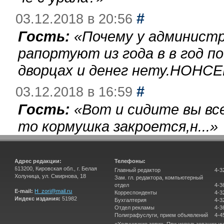
#
03.12.2018 в 20:56
Гость:
«
Почему у администр
рапортуют из года в в год п
дворцах и денег нету.НОНСЕ
#
03.12.2018 в 16:59
Гость:
«
Вот и сидите вы вс
то кормушка закроется,н...
»
Адрес редакции:
Телефоны:
613200, Кировская обл., г. Белая
Главный редактор
4-3
Холуница, ул. Смирнова, 18
Зам. гл. редактора, компьютерный
отдел
4-3
E-mail:
H_zori@mail.ru
Корреспонденты
4-3
Индекс издания:
51982
Бухгалтерия
4-3
Отдел рекламы
4-3
Полиграфуслуги, прием объявлений
4-4