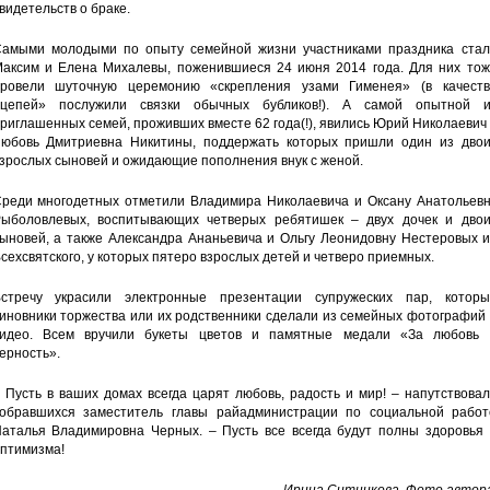
видетельств о браке.
амыми молодыми по опыту семейной жизни участниками праздника стал
аксим и Елена Михалевы, поженившиеся 24 июня 2014 года. Для них тож
ровели шуточную церемонию «скрепления узами Гименея» (в качеств
цепей» послужили связки обычных бубликов!). А самой опытной и
риглашенных семей, проживших вместе 62 года(!), явились Юрий Николаевич
юбовь Дмитриевна Никитины, поддержать которых пришли один из двои
зрослых сыновей и ожидающие пополнения внук с женой.
реди многодетных отметили Владимира Николаевича и Оксану Анатольевн
ыболовлевых, воспитывающих четверых ребятишек – двух дочек и двои
ыновей, а также Александра Ананьевича и Ольгу Леонидовну Нестеровых и
сехсвятского, у которых пятеро взрослых детей и четверо приемных.
стречу украсили электронные презентации супружеских пар, которы
иновники торжества или их родственники сделали из семейных фотографий
идео. Всем вручили букеты цветов и памятные медали «За любовь 
ерность».
 Пусть в ваших домах всегда царят любовь, радость и мир! – напутствова
обравшихся заместитель главы райадминистрации по социальной работ
аталья Владимировна Черных. – Пусть все всегда будут полны здоровья 
птимизма!