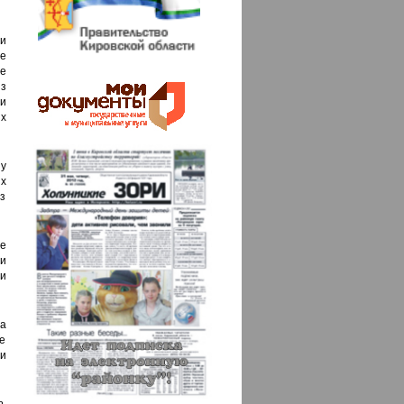
и
е
е
з
 и
х
у
х
з
е
 и
и
ла
е
и