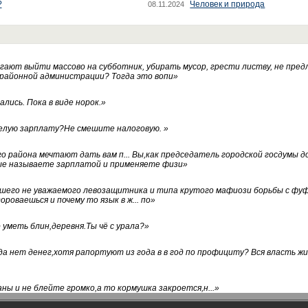
?
Человек и природа
08.11.2024
ают выйти массово на субботник, убирать мусор, грести листву, не пред
 районной администрации? Тогда это вопи
»
лись. Пока в виде норок.
»
белую зарплату?Не смешите налоговую.
»
го района мечтают дать вам п... Вы,как председатель городской госдумы 
ые называете зарплатой и применяете физи
»
нашего не уважаемого левозащитника и типа крутого мафиози борьбы с 
ороваешься и почему то язык в ж... по
»
уметь блин,деревня.Ты чё с урала?
»
а нет денег,хотя рапортуют из года в в год по профициту? Вся власть жи
ны и не блейте громко,а то кормушка закроется,н...
»