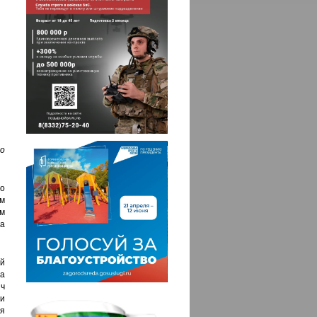
о
но
ем
м
а
й
а
ич
и
ия