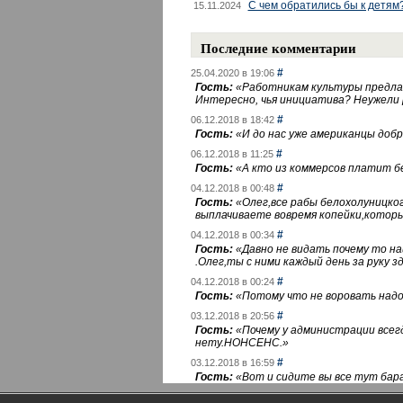
С чем обратились бы к детям
15.11.2024
Последние комментарии
#
25.04.2020 в 19:06
Гость:
«
Работникам культуры предлаг
Интересно, чья инициатива? Неужели
#
06.12.2018 в 18:42
Гость:
«
И до нас уже американцы добра
#
06.12.2018 в 11:25
Гость:
«
А кто из коммерсов платит 
#
04.12.2018 в 00:48
Гость:
«
Олег,все рабы белохолуницко
выплачиваете вовремя копейки,котор
#
04.12.2018 в 00:34
Гость:
«
Давно не видать почему то 
.Олег,ты с ними каждый день за руку зд
#
04.12.2018 в 00:24
Гость:
«
Потому что не воровать надо 
#
03.12.2018 в 20:56
Гость:
«
Почему у администрации всегд
нету.НОНСЕНС.
»
#
03.12.2018 в 16:59
Гость:
«
Вот и сидите вы все тут бара