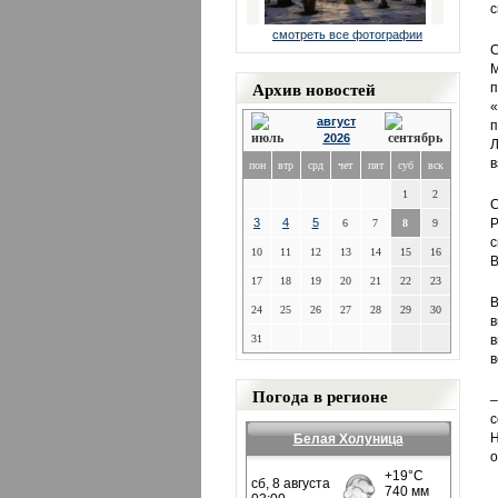
с
смотреть все фотографии
С
М
Архив новостей
п
«
август
п
2026
Л
в
пон
втр
срд
чет
пят
суб
вск
1
2
С
3
4
5
Р
6
7
8
9
с
10
11
12
13
14
15
16
В
17
18
19
20
21
22
23
В
24
25
26
27
28
29
30
в
31
в
в
Погода в регионе
–
с
Н
Белая Холуница
о