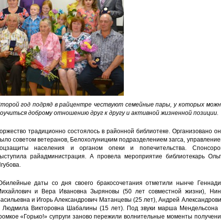
торой год подряд в райцентре чествуют семейные пары, у которых можн
оучиться доброму отношению друг к другу и активной жизненной позиции.
оржество традиционно состоялось в районной библиотеке. Организовано о
ыло советом ветеранов, Белохолуницким подразделением загса, управлени
оцзащиты населения и органом опеки и попечительства. Спонсоро
ыступила райадминистрация. А провела мероприятие библиотекарь Ольг
губова.
билейные даты со дня своего бракосочетания отметили нынче Геннади
ихайлович и Вера Ивановна Зыряновы (50 лет совместной жизни), Нин
асильевна и Игорь Александрович Матанцевы (25 лет), Андрей Александров
 Людмила Викторовна Шабалины (15 лет). Под звуки марша Мендельсона 
ромкое «Горько!» супруги заново пережили волнительные моменты получен