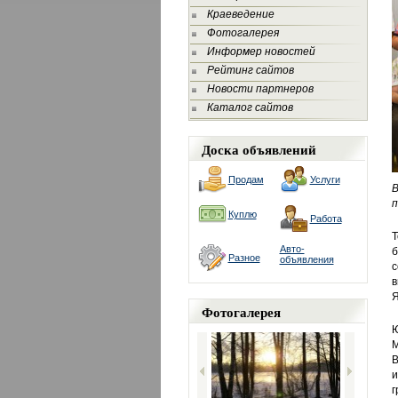
Краеведение
Фотогалерея
Информер новостей
Рейтинг сайтов
Новости партнеров
Каталог сайтов
Доска объявлений
Продам
Услуги
В
п
Куплю
Работа
Т
Авто-
б
Разное
объявления
с
в
Я
Фотогалерея
Ю
М
В
и
г