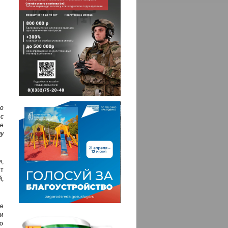
о
с
е
у
,
т
,
е
и
о