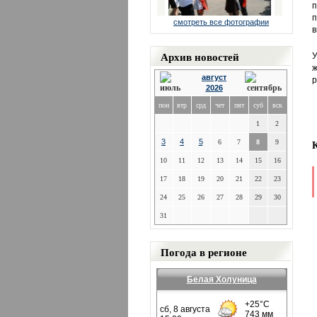
п
п
смотреть все фотографии
в
Архив новостей
У
ж
август
р
2026
пон
втр
срд
чет
пят
суб
вск
1
2
3
4
5
6
7
8
9
10
11
12
13
14
15
16
17
18
19
20
21
22
23
24
25
26
27
28
29
30
31
Погода в регионе
Белая Холуница