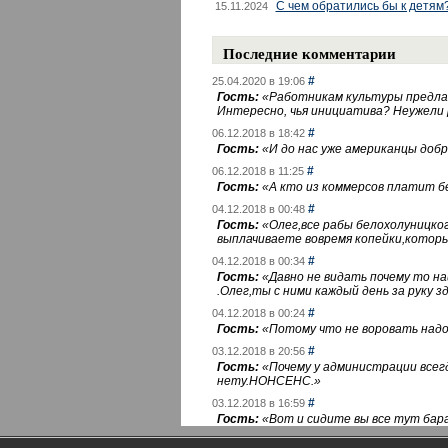
С чем обратились бы к детям
15.11.2024
Последние комментарии
#
25.04.2020 в 19:06
Гость:
«
Работникам культуры предлаг
Интересно, чья инициатива? Неужели
#
06.12.2018 в 18:42
Гость:
«
И до нас уже американцы добра
#
06.12.2018 в 11:25
Гость:
«
А кто из коммерсов платит 
#
04.12.2018 в 00:48
Гость:
«
Олег,все рабы белохолуницко
выплачиваете вовремя копейки,котор
#
04.12.2018 в 00:34
Гость:
«
Давно не видать почему то 
.Олег,ты с ними каждый день за руку зд
#
04.12.2018 в 00:24
Гость:
«
Потому что не воровать надо 
#
03.12.2018 в 20:56
Гость:
«
Почему у администрации всегд
нету.НОНСЕНС.
»
#
03.12.2018 в 16:59
Гость:
«
Вот и сидите вы все тут бара