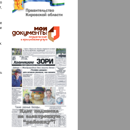
о
,
е
и
х.
ь