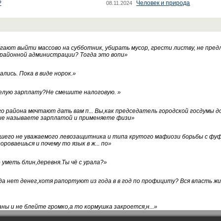
?
Человек и природа
08.11.2024
ают выйти массово на субботник, убирать мусор, грести листву, не пред
 районной администрации? Тогда это вопи
»
лись. Пока в виде норок.
»
белую зарплату?Не смешите налоговую.
»
го района мечтают дать вам п... Вы,как председатель городской госдумы 
ые называете зарплатой и применяете физи
»
нашего не уважаемого левозащитника и типа крутого мафиози борьбы с 
ороваешься и почему то язык в ж... по
»
уметь блин,деревня.Ты чё с урала?
»
а нет денег,хотя рапортуют из года в в год по профициту? Вся власть жи
ны и не блейте громко,а то кормушка закроется,н...
»