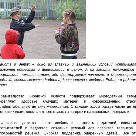
абота о детях – одно из главных и важнейших условий устойчивог
азвития общества и цивилизации в целом. А их защита начинается 
оциальной помощи семьям, где формируются личность и мировоззрени
ебенка, воспитываются доброта, достоинство, любовь к Родине и родном
раю.
равительство Кировской области поддерживает многодетные семьи
укрепляет здоровье будущих матерей и новорожденных, строи
омфортабельные детские учреждения. С каждым годом растет число детей
меющих возможность летнего отдыха в лагерях и на школьных площадках.
частливое детство – это любовь и нежность родителей, внимани
оспитателей и педагогов, создание условий для развития талантов 
пособностей ребенка, широкая поддержка одаренных детей... Все эт