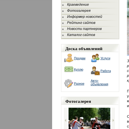
Краеведение
Фотогалерея
Информер новостей
Рейтинг сайтов
Новости партнеров
Каталог сайтов
Доска объявлений
Продам
Услуги
З
р
Куплю
с
Работа
р
к
Авто-
Разное
объявления
П
Фотогалерея
к
и
С
в
с