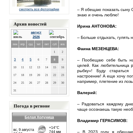
– Я обещаю показать сыну С
смотреть все фотографии
знаю и очень люблю!
Архив новостей
Ирина АНТОНОВА:
август
2026
– Больше отдыхать, гулять 
пон
втр
срд
чет
пят
суб
вск
Фаина МЕЗЕНЦЕВА:
1
2
3
4
5
– Пообещаю себе быть на
6
7
8
9
целей. Как любительница 
10
11
12
13
14
15
16
рыбку»! Буду стараться 
17
18
19
20
21
22
23
настроение! А еще хочу поп
например, плетение из лозы
24
25
26
27
28
29
30
31
Валерий:
– Радоваться каждому дню!
Погода в регионе
чаще осознаешь такую нео
Белая Холуница
Владимир ГЕРАСИМОВ:
– В 2023 году я обещаю