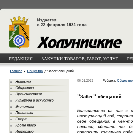
Издается
с 22 февраля 1931 года
РЕДАКЦИЯ
ЗАКУПКИ ТОВАРОВ, РАБОТ, УСЛУГ
РЕ
Главная
Общество
"Забег" обещаний
06.01.2023
Рубрика:
Общество
Новости
Общество
Происшествия
"Забег" обещаний
Культура и искусство
Экономика
Большинство из нас с 
Политика
наступающий год, строит
Спорт
себе обещания: в чем-то
Кроме того
наконец, сделать то, д
Интервью
попросили холуничан поде