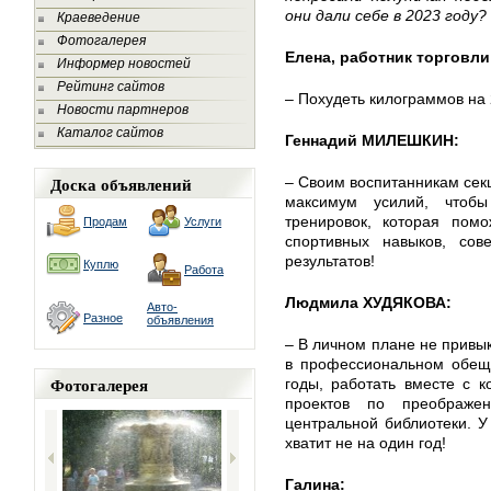
они дали себе в 2023 году?
Краеведение
Фотогалерея
Елена, работник торговли
Информер новостей
Рейтинг сайтов
– Похудеть килограммов на 
Новости партнеров
Каталог сайтов
Геннадий МИЛЕШКИН:
Доска объявлений
– Своим воспитанникам сек
максимум усилий, чтоб
тренировок, которая пом
Продам
Услуги
спортивных навыков, сов
результатов!
Куплю
Работа
Людмила ХУДЯКОВА:
Авто-
Разное
объявления
– В личном плане не привык
в профессиональном обеща
Фотогалерея
годы, работать вместе с 
проектов по преображ
центральной библиотеки. У
хватит не на один год!
Галина: