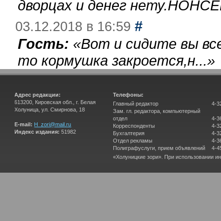
дворцах и денег нету.НОНСЕ
#
03.12.2018 в 16:59
Гость:
«
Вот и сидите вы вс
то кормушка закроется,н...
»
Адрес редакции:
Телефоны:
613200, Кировская обл., г. Белая
Главный редактор
4-3
Холуница, ул. Смирнова, 18
Зам. гл. редактора, компьютерный
отдел
4-3
E-mail:
H_zori@mail.ru
Корреспонденты
4-3
Индекс издания:
51982
Бухгалтерия
4-3
Отдел рекламы
4-3
Полиграфуслуги, прием объявлений
4-4
«Холуницкие зори». При использовании и