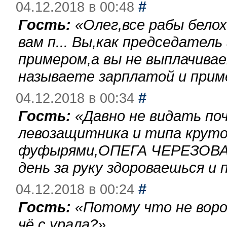
#
04.12.2018 в 00:48
Гость:
«
Олег,все рабы бело
вам п... Вы,как председател
примером,а вы не выплачива
называете зарплатой и при
#
04.12.2018 в 00:34
Гость:
«
Давно не видать по
левозащитника и типа круто
фуфырями,ОПЕГА ЧЕРЕЗОВА-
день за руку здороваешься и п
#
04.12.2018 в 00:24
Гость:
«
Потому что не воро
чё с урала?
»