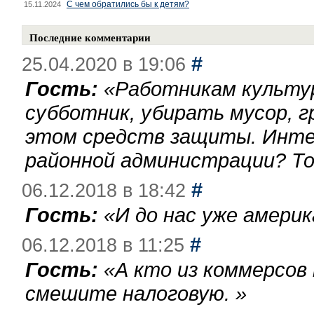
С чем обратились бы к детям?
15.11.2024
Последние комментарии
#
25.04.2020 в 19:06
Гость:
«
Работникам культу
субботник, убирать мусор, г
этом средств защиты. Инте
районной администрации? То
#
06.12.2018 в 18:42
Гость:
«
И до нас уже америк
#
06.12.2018 в 11:25
Гость:
«
А кто из коммерсов
смешите налоговую.
»