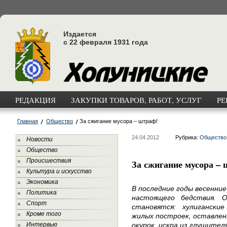
Издается
с 22 февраля 1931 года
РЕДАКЦИЯ
ЗАКУПКИ ТОВАРОВ, РАБОТ, УСЛУГ
РЕ
Главная
Общество
За сжигание мусора – штраф!
24.04.2012
Рубрика:
Общество
Новости
Общество
Происшествия
За сжигание мусора – 
Культура и искусство
Экономика
В последние годы весенни
Политика
настоящего бедствия. 
Спорт
становятся: хулигански
Кроме того
жилых построек, оставлен
Интервью
окурок, искра из глушител