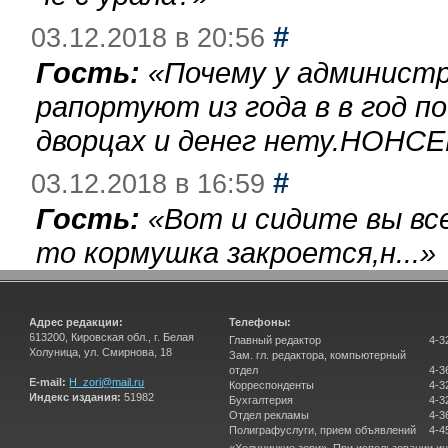
#
03.12.2018 в 20:56
Гость:
«
Почему у администр
рапортуют из года в в год п
дворцах и денег нету.НОНСЕ
#
03.12.2018 в 16:59
Гость:
«
Вот и сидите вы вс
то кормушка закроется,н...
»
Адрес редакции:
Телефоны:
613200, Кировская обл., г. Белая
Главный редактор
4-3
Холуница, ул. Смирнова, 18
Зам. гл. редактора, компьютерный
отдел
4-3
E-mail:
H_zori@mail.ru
Корреспонденты
4-3
Индекс издания:
51982
Бухгалтерия
4-3
Отдел рекламы
4-3
Полиграфуслуги, прием объявлений
4-4