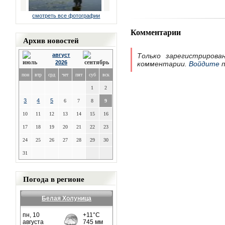
смотреть все фотографии
Комментарии
Архив новостей
август
Только зарегистрирова
2026
комментарии.
Войдите
п
пон
втр
срд
чет
пят
суб
вск
1
2
3
4
5
6
7
8
9
10
11
12
13
14
15
16
17
18
19
20
21
22
23
24
25
26
27
28
29
30
31
Погода в регионе
Белая Холуница