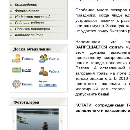
Краеведение
Особенно много пожаров 
Фотогалерея
праздники, когда люди ед
Информер новостей
устраивают пикники с разв
Рейтинг сайтов
сжигают мусор. Зачастую та
Новости партнеров
не удается ввиду быстрого 
Каталог сайтов
Напоминаем, что пра
ЗАПРЕЩАЕТСЯ
сжигать му
Доска объявлений
этом должны выполнят
производству пожароопасных
Продам
Услуги
нашем городе полностью с
Пятова. А оставленный 
Куплю
Работа
загорания травы на поле о
только опахав его. В 2010
Авто-
приготовить шашлыки в 
Разное
объявления
квартирный дом сгорел..
допускайте беды!
Фотогалерея
КСТАТИ, сотрудниками 
выявлению и наказанию 