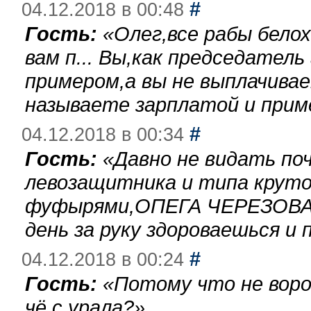
#
04.12.2018 в 00:48
Гость:
«
Олег,все рабы бело
вам п... Вы,как председател
примером,а вы не выплачива
называете зарплатой и при
#
04.12.2018 в 00:34
Гость:
«
Давно не видать по
левозащитника и типа круто
фуфырями,ОПЕГА ЧЕРЕЗОВА-
день за руку здороваешься и п
#
04.12.2018 в 00:24
Гость:
«
Потому что не воро
чё с урала?
»