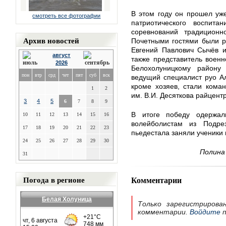
В этом году он прошел уже
смотреть все фотографии
патриотического воспита
соревнований традиционн
Архив новостей
Почетными гостями были р
Евгений Павлович Сычёв и
август
также представитель военн
2026
Белохолуницкому район
пон
втр
срд
чет
пят
суб
вск
ведущий специалист руо Ал
кроме хозяев, стали кома
1
2
им. В.И. Десяткова райцент
3
4
5
6
7
8
9
В итоге победу одержал
10
11
12
13
14
15
16
волейболистам из Подрез
17
18
19
20
21
22
23
пьедестала заняли ученики 
24
25
26
27
28
29
30
Полина
31
Погода в регионе
Комментарии
Белая Холуница
Только зарегистрирова
комментарии.
Войдите
п