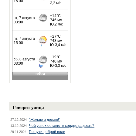
Говорит улица
"Желаю и делаю!"
27.12.2024
Чей успех оставил в сердце радость?
13.12.2024
По пути доброй воли
29.11.2024