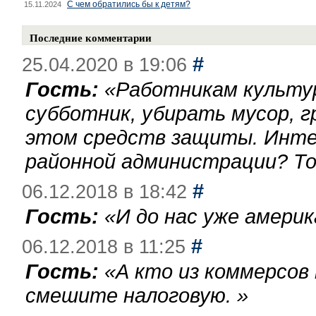
С чем обратились бы к детям?
15.11.2024
Последние комментарии
#
25.04.2020 в 19:06
Гость:
«
Работникам культу
субботник, убирать мусор, г
этом средств защиты. Инте
районной администрации? То
#
06.12.2018 в 18:42
Гость:
«
И до нас уже америк
#
06.12.2018 в 11:25
Гость:
«
А кто из коммерсов
смешите налоговую.
»