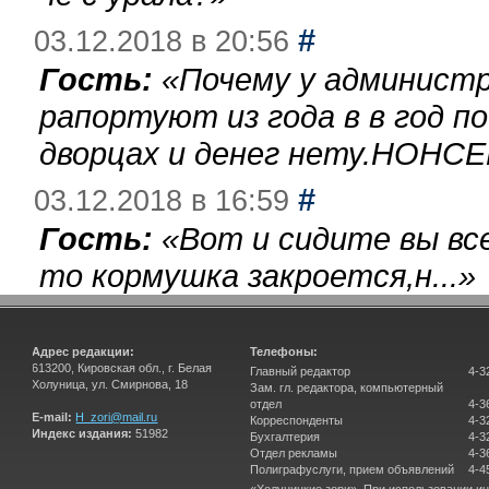
#
03.12.2018 в 20:56
Гость:
«
Почему у администр
рапортуют из года в в год п
дворцах и денег нету.НОНСЕ
#
03.12.2018 в 16:59
Гость:
«
Вот и сидите вы вс
то кормушка закроется,н...
»
Адрес редакции:
Телефоны:
613200, Кировская обл., г. Белая
Главный редактор
4-3
Холуница, ул. Смирнова, 18
Зам. гл. редактора, компьютерный
отдел
4-3
E-mail:
H_zori@mail.ru
Корреспонденты
4-3
Индекс издания:
51982
Бухгалтерия
4-3
Отдел рекламы
4-3
Полиграфуслуги, прием объявлений
4-4