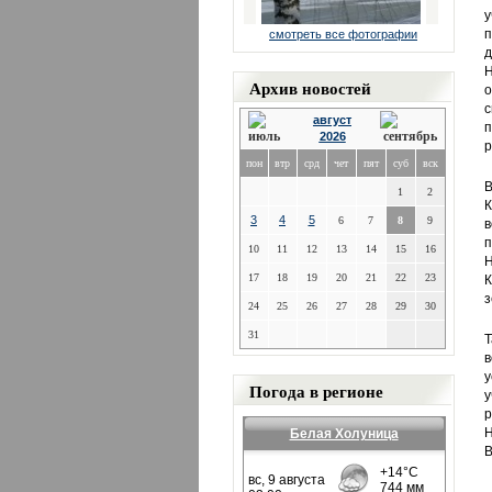
у
п
смотреть все фотографии
д
Н
Архив новостей
о
с
август
п
2026
р
пон
втр
срд
чет
пят
суб
вск
В
1
2
К
3
4
5
6
7
8
9
в
п
10
11
12
13
14
15
16
Н
17
18
19
20
21
22
23
К
з
24
25
26
27
28
29
30
31
Т
в
у
Погода в регионе
у
р
Белая Холуница
В