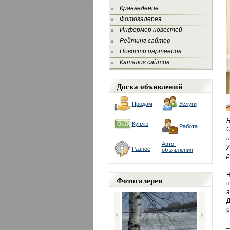
Краеведение
Фотогалерея
Информер новостей
Рейтинг сайтов
Новости партнеров
Каталог сайтов
Доска объявлений
Продам
Услуги
Н
Куплю
Работа
С
п
Авто-
у
Разное
объявления
р
Н
Фотогалерея
п
а
Д
р
–