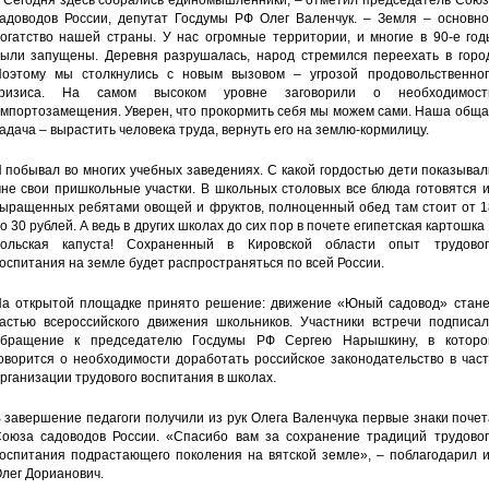
 Сегодня здесь собрались единомышленники, – отметил председатель Союз
адоводов России, депутат Госдумы РФ Олег Валенчук. – Земля – основно
огатство нашей страны. У нас огромные территории, и многие в 90-е год
ыли запущены. Деревня разрушалась, народ стремился переехать в город
оэтому мы столкнулись с новым вызовом – угрозой продовольственног
кризиса. На самом высоком уровне заговорили о необходимост
мпортозамещения. Уверен, что прокормить себя мы можем сами. Наша обща
адача – вырастить человека труда, вернуть его на землю-кормилицу.
 побывал во многих учебных заведениях. С какой гордостью дети показыва
не свои пришкольные участки. В школьных столовых все блюда готовятся 
ыращенных ребятами овощей и фруктов, полноценный обед там стоит от 1
о 30 рублей. А ведь в других школах до сих пор в почете египетская картошка
ольская капуста! Сохраненный в Кировской области опыт трудовог
оспитания на земле будет распространяться по всей России.
а открытой площадке принято решение: движение «Юный садовод» стане
астью всероссийского движения школьников. Участники встречи подписал
бращение к председателю Госдумы РФ Сергею Нарышкину, в которо
оворится о необходимости доработать российское законодательство в час
рганизации трудового воспитания в школах.
 завершение педагоги получили из рук Олега Валенчука первые знаки поче
оюза садоводов России. «Спасибо вам за сохранение традиций трудовог
оспитания подрастающего поколения на вятской земле», – поблагодарил и
лег Дорианович.