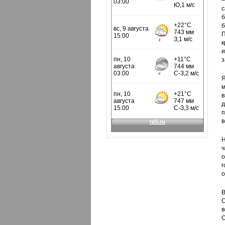
–
с
б
б
П
и
з
Я
м
в
д
п
в
Н
ч
о
г
о
В
С
в
О