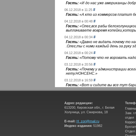
Гость:
«
И до нас уже американцы добра
#
06.12.2018 в 11:25
Гость:
«
А кто из коммерсов платит 
#
04.12.2018 в 00:48
Гость:
«
Олег,все рабы белохолуницко
выплачиваете вовремя копейки,котор
#
04.12.2018 в 00:34
Гость:
«
Давно не видать почему то 
.Олег,ты с ними каждый день за руку зд
#
04.12.2018 в 00:24
Гость:
«
Потому что не воровать надо 
#
03.12.2018 в 20:56
Гость:
«
Почему у администрации всегд
нету.НОНСЕНС.
»
#
03.12.2018 в 16:59
Гость:
«
Вот и сидите вы все тут бара
Адрес редакции:
Телеф
613200, Кировская обл., г. Белая
Главны
Холуница, ул. Смирнова, 18
Зам. г
отдел
E-mail:
H_zori@mail.ru
Коррес
Индекс издания:
51982
Бухгал
Отдел
Полигр