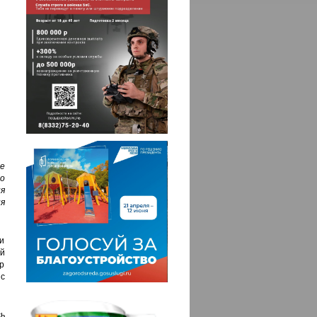
е
о
я
я
и
й
р
с
ь