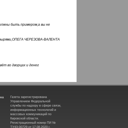
должны быть примером,а вы не
фуфырями,ОПЕГА ЧЕРЕЗОВА-ВАЛЕНТА
вёт во дворцах и денег
Газета зарегистрирована
ина
Управлением Федеральной
службы по надзору в сфере связи,
информационных технологий и
массовых коммуникаций по
Кировской области.
Регистрационный номер ПИ №
ТУ43-00729 от 17.08.2020 г.