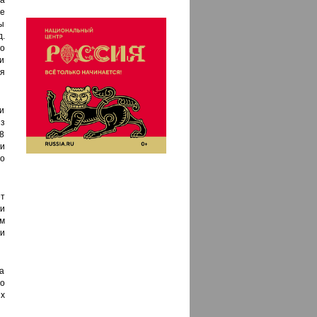
а
е
ы
.
о
и
я
ли
из
8
 и
о
т
и
м
ти
та
о
х