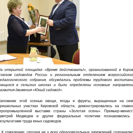
а открытой площадке «Время действовать!», организованной в Киров
оюзом садоводов России и региональным отделением всероссийског
едагогического собрания, обсуждались проблемы трудового воспитани
чащихся в сельских школах и были определены основные направлени
азвития движения «Юный садовод».
апомним: этой осенью овощи, ягоды и фрукты, выращенные на сем
ришкольных участках Кировской области, демонстрировались на главно
гропромышленной выставке страны «Золотая осень». Премьер-минист
митрий Медведев и другие федеральные политики познакомились 
езультатами труда юных садоводов.
 К сожалению, сегодня не у всех образовательных учреждений сохранилис