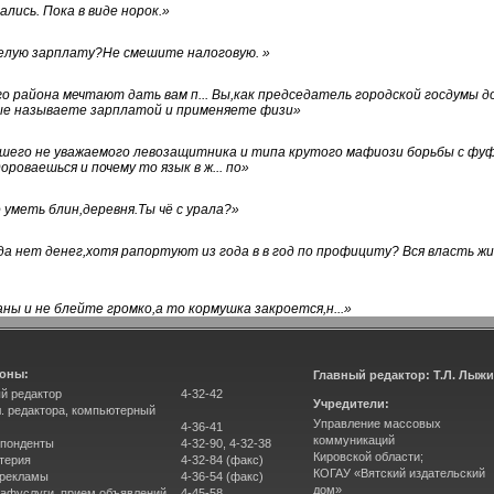
лись. Пока в виде норок.
»
белую зарплату?Не смешите налоговую.
»
го района мечтают дать вам п... Вы,как председатель городской госдумы 
ые называете зарплатой и применяете физи
»
нашего не уважаемого левозащитника и типа крутого мафиози борьбы с 
ороваешься и почему то язык в ж... по
»
уметь блин,деревня.Ты чё с урала?
»
а нет денег,хотя рапортуют из года в в год по профициту? Вся власть жи
ны и не блейте громко,а то кормушка закроется,н...
»
оны:
Главный редактор: Т.Л. Лыж
й редактор
4-32-42
Учредители:
л. редактора, компьютерный
Управление массовых
4-36-41
коммуникаций
понденты
4-32-90, 4-32-38
Кировской области;
терия
4-32-84 (факс)
КОГАУ «Вятский издательский
 рекламы
4-36-54 (факс)
дом»
афуслуги, прием объявлений
4-45-58