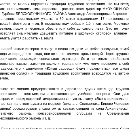
частки, во многих нарушены традиции трудового воспитания. Но мы всегд
лотно занимались этим вопросом, – рассказывает директор МКОУ ОШИ ОО
. Гурёнки БЕЛОХОЛУНИЦКОГО РАЙОНА Александр Александрович Зырянов. 
а своем пришкольном участке в 30 соток выращиваем 17 наименовани
вощей, фруктов и ягод. В прошлом году собрали 1,5 т картошки. Морковь
веклой, луком и чесноком обеспечили себя до самого лета. Это не тольк
озволяет значительно удешевить питание в школьной столовой, главное 
ебята учатся работать на земле.
 нашей школе-интернате живут в основном дети из неблагополучных семей
огда их определяют сюда, они не знают элементарных вещей. Через трудов
оспитание происходит социальная адаптация. Дети не только приобретаю
олезные навыки: закончив школу-интернат, они уже могут прокормить себ
адеюсь, что к движению «Юный садовод» будут подключаться все школ
ировской области и традиции трудового воспитания возродятся на вятско
емле.
акого же мнения придерживаются и директора других школ, где трудово
оспитание – неотъемлемая составляющая учебного процесса. Они даж
строили перед встречей импровизированную выставку «Все с пришкольног
частка»: на столе цукаты из моркови (школа с. Селезениха Кирово-Чепецко
айона) соседствовали с салатом из свежих овощей из села Архангельског
Немского района, консервированными огурцами из Среднеивкин
ерхошижемского района и т. д.