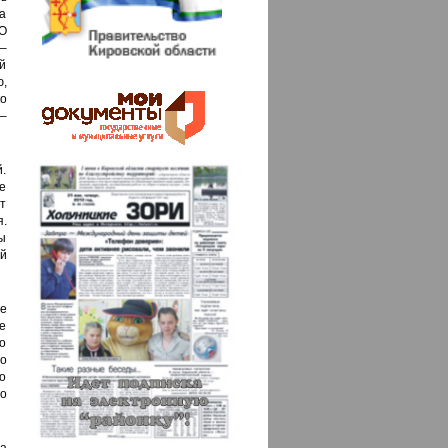
а
О
–
й
ю,
о
–
.
ое
т
я.
ы
й
е
е
о
го
о
о