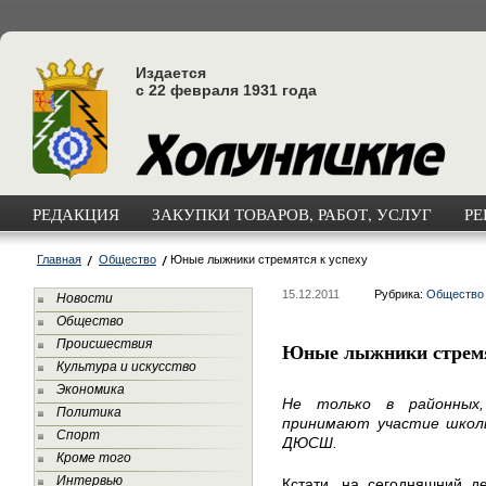
Издается
с 22 февраля 1931 года
РЕДАКЦИЯ
ЗАКУПКИ ТОВАРОВ, РАБОТ, УСЛУГ
РЕ
Главная
Общество
Юные лыжники стремятся к успеху
15.12.2011
Рубрика:
Общество
Новости
Общество
Происшествия
Юные лыжники стремя
Культура и искусство
Экономика
Не только в районных,
Политика
принимают участие школь
Спорт
ДЮСШ.
Кроме того
Интервью
Кстати, на сегодняшний д