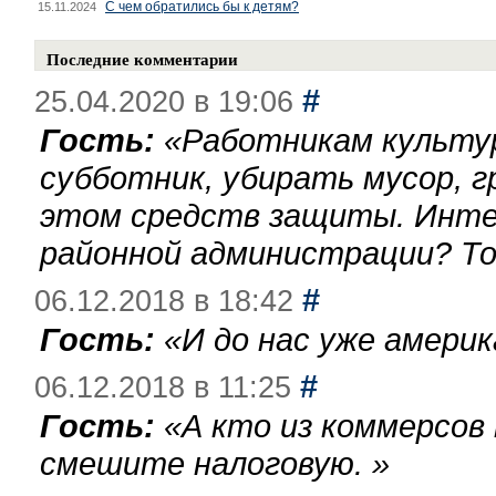
С чем обратились бы к детям?
15.11.2024
Последние комментарии
#
25.04.2020 в 19:06
Гость:
«
Работникам культу
субботник, убирать мусор, г
этом средств защиты. Инте
районной администрации? То
#
06.12.2018 в 18:42
Гость:
«
И до нас уже америк
#
06.12.2018 в 11:25
Гость:
«
А кто из коммерсов
смешите налоговую.
»