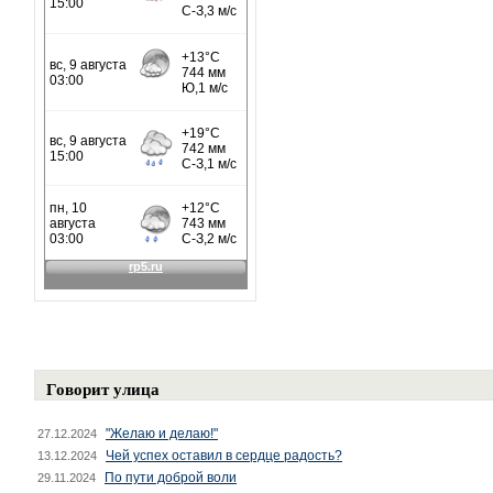
Говорит улица
"Желаю и делаю!"
27.12.2024
Чей успех оставил в сердце радость?
13.12.2024
По пути доброй воли
29.11.2024