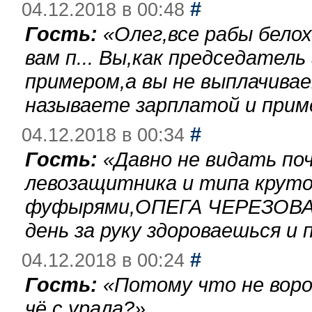
#
04.12.2018 в 00:48
Гость:
«
Олег,все рабы бело
вам п... Вы,как председател
примером,а вы не выплачива
называете зарплатой и при
#
04.12.2018 в 00:34
Гость:
«
Давно не видать по
левозащитника и типа круто
фуфырями,ОПЕГА ЧЕРЕЗОВА-
день за руку здороваешься и п
#
04.12.2018 в 00:24
Гость:
«
Потому что не воро
чё с урала?
»