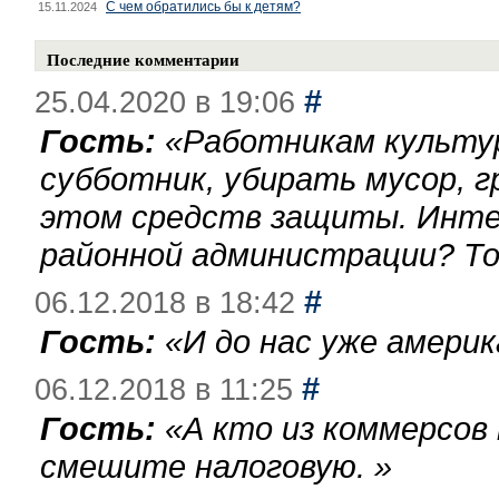
С чем обратились бы к детям?
15.11.2024
Последние комментарии
#
25.04.2020 в 19:06
Гость:
«
Работникам культу
субботник, убирать мусор, г
этом средств защиты. Инте
районной администрации? То
#
06.12.2018 в 18:42
Гость:
«
И до нас уже америк
#
06.12.2018 в 11:25
Гость:
«
А кто из коммерсов
смешите налоговую.
»