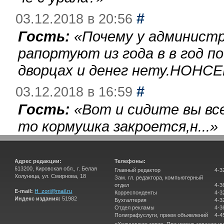
#
03.12.2018 в 20:56
Гость:
«
Почему у администр
рапортуют из года в в год п
дворцах и денег нету.НОНСЕ
#
03.12.2018 в 16:59
Гость:
«
Вот и сидите вы вс
то кормушка закроется,н...
»
Адрес редакции:
Телефоны:
613200, Кировская обл., г. Белая
Главный редактор
4-3
Холуница, ул. Смирнова, 18
Зам. гл. редактора, компьютерный
отдел
4-3
E-mail:
H_zori@mail.ru
Корреспонденты
4-3
Индекс издания:
51982
Бухгалтерия
4-3
Отдел рекламы
4-3
Полиграфуслуги, прием объявлений
4-4