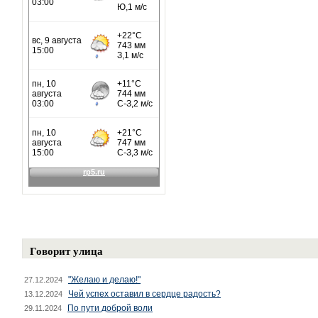
Говорит улица
"Желаю и делаю!"
27.12.2024
Чей успех оставил в сердце радость?
13.12.2024
По пути доброй воли
29.11.2024