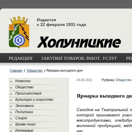
Издается
с 22 февраля 1931 года
РЕДАКЦИЯ
ЗАКУПКИ ТОВАРОВ, РАБОТ, УСЛУГ
РЕ
Главная
Общество
Ярмарка выходного дня
04.06.2011
Рубрика:
Общество
Новости
Общество
Происшествия
Ярмарка выходного дн
Культура и искусство
Экономика
Сегодня на Театральной п
Политика
которой принимают участ
Спорт
мясопродуктами, хлебобу
Кроме того
молочной продукцией, мёд
Интервью
час.