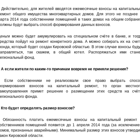
 Действительно, для жителей вводятся ежемесячные взносы на капитальны
емонт общего имущества многоквартирных домов. Для этого не позднее 
арта 2014 года собственники помещений в таких домах на общем собрани
олжны будут выбрать способ формирования данных взносов.
еньги можно будет аккумулировать на специальном счёте в банке, и тогд
редства пойдут на ремонт конкретного дома. А можно собирать их на сче
онда, который будет создан Кировской областью. В этом случае взносы буд
аправляться, так скажем, в общий котел. Распоряжаться ими стане
егиональный фонд.
 А если жители по каким-то причинам вовремя не приняли решения?
– Если собственники не реализовали свое право выбрать спосо
формирования взносов на капитальный ремонт, то орган местног
амоуправления примет решение о размещении этих средств на счёт
егионального фонда.
 Кто будет определять размер взносов?
 Обязанность платить ежемесячные взносы на капитальный ремонт 
обственников помещений появится до 1 апреля 2014 года (за исключение
омов, признанных аварийными). Минимальный размер этих взносов утверди
акон Кировской области.