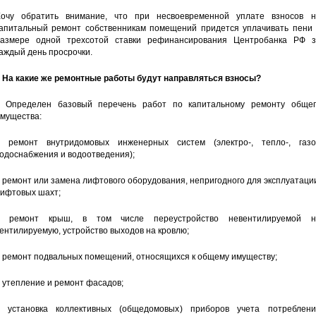
очу обратить внимание, что при несвоевременной уплате взносов н
апитальный ремонт собственникам помещений придется уплачивать пени 
азмере одной трехсотой ставки рефинансирования Центробанка РФ з
аждый день просрочки.
 На какие же ремонтные работы будут направляться взносы?
 Определен базовый перечень работ по капитальному ремонту общег
мущества:
 ремонт внутридомовых инженерных систем (электро-, тепло-, газо-
одоснабжения и водоотведения);
 ремонт или замена лифтового оборудования, непригодного для эксплуатаци
ифтовых шахт;
– ремонт крыш, в том числе переустройство невентилируемой н
ентилируемую, устройство выходов на кровлю;
 ремонт подвальных помещений, относящихся к общему имуществу;
 утепление и ремонт фасадов;
 установка коллективных (общедомовых) приборов учета потреблени