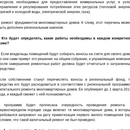
есурсов, необходимых для предоставления коммунальных услуг, и узло
правления и регулирования потребления этих ресурсов (тепловой энергии
орячей и холодной воды, электрической энергии, газа);
 ремонт фундаментов многоквартирных домов. К слову, этот перечень мож
ыть дополнен региональным законом.
 Кто будет определять, какие работы необходимы в каждом конкретно
доме?
 Если владельцы помещений будут собирать взносы на счете для своего дом
о они сами примут это решение на общем собрании, а управляющая компан
осле завершения ремонтных работ должна будет отчитаться о затраченны
редствах.
сли собственники станут перечислять взносы в региональный фонд, т
редства его будут расходоваться в соответствии с региональной программ
апитального ремонта многоквартирных домов. Ее опубликуют до 1 марта 20
ода, и каждый сможет с ней познакомиться.
В программе будет прописана очередность проведения ремонта. 
ервоочередном порядке сюда включат те многоквартирные дома, в которы
ребовался капремонт на дату приватизации первого жилого помещения (пр
словии, что такой капитальный ремонт не был проведен).