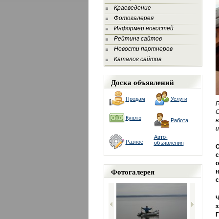
Краеведение
Фотогалерея
Информер новостей
Рейтинг сайтов
Новости партнеров
Каталог сайтов
Доска объявлений
Продам
Услуги
Г
С
Куплю
в
Работа
и
Авто-
Разное
объявления
С
с
Фотогалерея
н
с
Ч
з