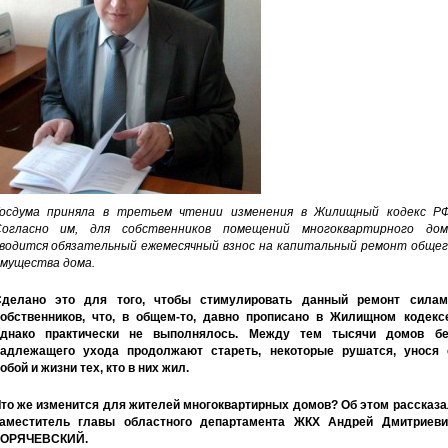
осдума приняла в третьем чтении изменения в Жилищный кодекс РФ
огласно им, для собственников помещений многоквартирного дом
водится обязательный ежемесячный взнос на капитальный ремонт общег
мущества дома.
делано это для того, чтобы стимулировать данный ремонт силам
обственников, что, в общем-то, давно прописано в Жилищном кодексе
однако практически не выполнялось. Между тем тысячи домов бе
адлежащего ухода продолжают стареть, некоторые рушатся, унося 
обой и жизни тех, кто в них жил.
то же изменится для жителей многоквартирных домов? Об этом рассказа
аместитель главы областного департамента ЖКХ Андрей Дмитриеви
ГОРЯЧЕВСКИЙ.