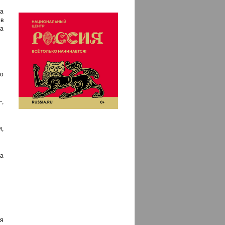
а
в
а
о
,
и,
а
я