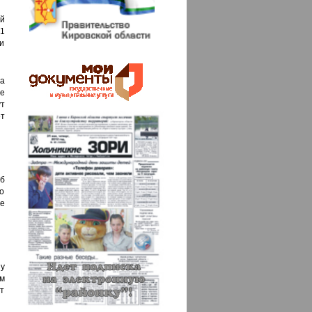
й
1
и
а
те
ут
т
б
о
е
у
м
т