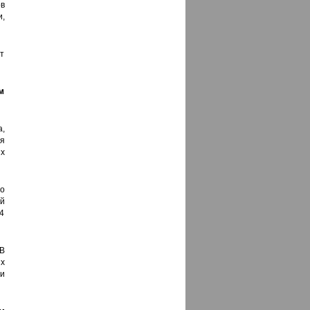
в
,
ет
м
а,
ия
х
о
ой
14
В
х
и