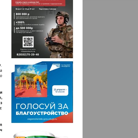
.
а
о
и
,
з
с
л
ч