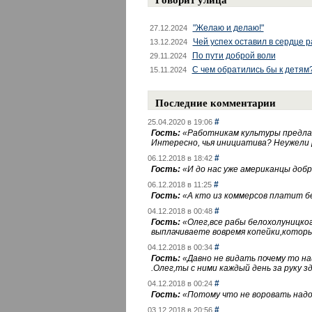
"Желаю и делаю!"
27.12.2024
Чей успех оставил в сердце 
13.12.2024
По пути доброй воли
29.11.2024
С чем обратились бы к детям
15.11.2024
Последние комментарии
#
25.04.2020 в 19:06
Гость:
«
Работникам культуры предлаг
Интересно, чья инициатива? Неужели
#
06.12.2018 в 18:42
Гость:
«
И до нас уже американцы добра
#
06.12.2018 в 11:25
Гость:
«
А кто из коммерсов платит 
#
04.12.2018 в 00:48
Гость:
«
Олег,все рабы белохолуницко
выплачиваете вовремя копейки,котор
#
04.12.2018 в 00:34
Гость:
«
Давно не видать почему то 
.Олег,ты с ними каждый день за руку зд
#
04.12.2018 в 00:24
Гость:
«
Потому что не воровать надо 
#
03.12.2018 в 20:56