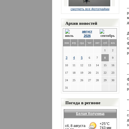
–
смотреть все фотографии
р
м
Архив новостей
д
август
Д
2026
с
пон
втр
срд
чет
пят
суб
вск
ф
н
1
2
р
3
4
5
6
7
8
9
–
10
11
12
13
14
15
16
17
18
19
20
21
22
23
24
25
26
27
28
29
30
с
31
р
–
Погода в регионе
–
Белая Холуница
с
д
з