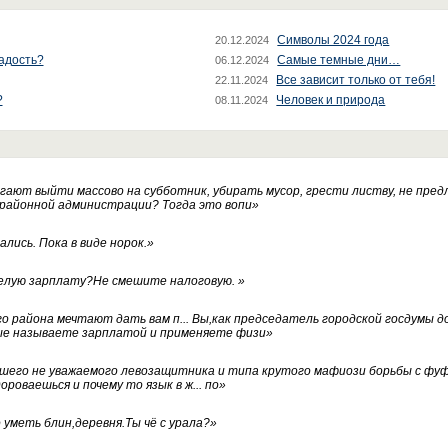
Символы 2024 года
20.12.2024
радость?
Самые темные дни…
06.12.2024
Все зависит только от тебя!
22.11.2024
?
Человек и природа
08.11.2024
ают выйти массово на субботник, убирать мусор, грести листву, не пред
 районной администрации? Тогда это вопи
»
лись. Пока в виде норок.
»
белую зарплату?Не смешите налоговую.
»
го района мечтают дать вам п... Вы,как председатель городской госдумы 
ые называете зарплатой и применяете физи
»
нашего не уважаемого левозащитника и типа крутого мафиози борьбы с 
ороваешься и почему то язык в ж... по
»
уметь блин,деревня.Ты чё с урала?
»