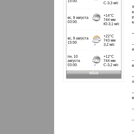
Х
к
р
к
–
–
и
–
в
–
л
в
–
–
–