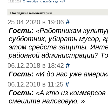
С чем обратились бы к детям?
15.11.2024
Последние комментарии
#
25.04.2020 в 19:06
Гость:
«
Работникам культу
субботник, убирать мусор, г
этом средств защиты. Инте
районной администрации? То
#
06.12.2018 в 18:42
Гость:
«
И до нас уже америк
#
06.12.2018 в 11:25
Гость:
«
А кто из коммерсов
смешите налоговую.
»