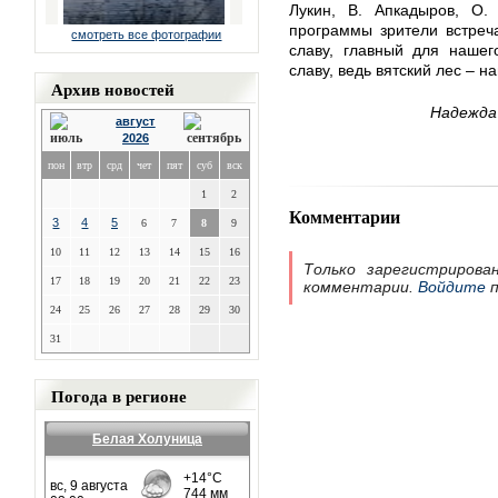
Лукин, В. Апкадыров, О.
программы зрители встреч
смотреть все фотографии
славу, главный для нашег
славу, ведь вятский лес – н
Архив новостей
Надежда
август
2026
пон
втр
срд
чет
пят
суб
вск
1
2
Комментарии
3
4
5
6
7
8
9
10
11
12
13
14
15
16
Только зарегистрирова
17
18
19
20
21
22
23
комментарии.
Войдите
п
24
25
26
27
28
29
30
31
Погода в регионе
Белая Холуница