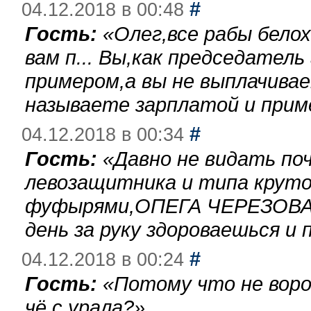
#
04.12.2018 в 00:48
Гость:
«
Олег,все рабы бело
вам п... Вы,как председател
примером,а вы не выплачива
называете зарплатой и при
#
04.12.2018 в 00:34
Гость:
«
Давно не видать по
левозащитника и типа круто
фуфырями,ОПЕГА ЧЕРЕЗОВА-
день за руку здороваешься и п
#
04.12.2018 в 00:24
Гость:
«
Потому что не воро
чё с урала?
»