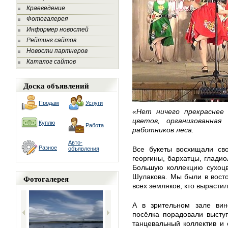
Краеведение
Фотогалерея
Информер новостей
Рейтинг сайтов
Новости партнеров
Каталог сайтов
Доска объявлений
Продам
Услуги
«Нет ничего прекраснее
цветов, организованна
Куплю
Работа
работников леса.
Авто-
Разное
Все букеты восхищали сво
объявления
георгины, бархатцы, глади
Большую коллекцию сухоцв
Шулакова. Мы были в восто
Фотогалерея
всех земляков, кто вырастил
А в зрительном зале вин
посёлка порадовали высту
танцевальный коллектив и 