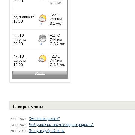
Говорит улица
"Желаю и делаю!"
27.12.2024
Чей успех оставил в сердце радость?
13.12.2024
По пути доброй воли
29.11.2024