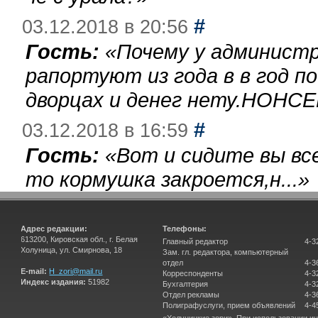
#
03.12.2018 в 20:56
Гость:
«
Почему у администр
рапортуют из года в в год п
дворцах и денег нету.НОНСЕ
#
03.12.2018 в 16:59
Гость:
«
Вот и сидите вы вс
то кормушка закроется,н...
»
Адрес редакции:
Телефоны:
613200, Кировская обл., г. Белая
Главный редактор
4-3
Холуница, ул. Смирнова, 18
Зам. гл. редактора, компьютерный
отдел
4-3
E-mail:
H_zori@mail.ru
Корреспонденты
4-3
Индекс издания:
51982
Бухгалтерия
4-3
Отдел рекламы
4-3
Полиграфуслуги, прием объявлений
4-4