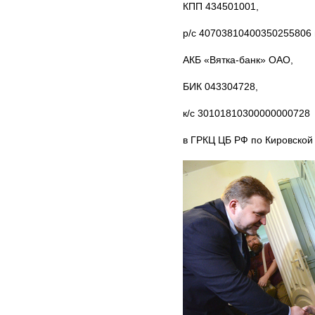
КПП 434501001,
р/с 40703810400350255806 
АКБ «Вятка-банк» ОАО,
БИК 043304728,
к/с 30101810300000000728
в ГРКЦ ЦБ РФ по Кировской 