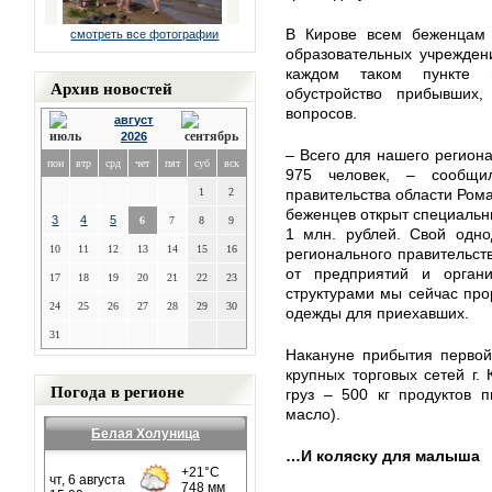
В Кирове всем беженцам 
смотреть все фотографии
образовательных учрежден
каждом таком пункте н
Архив новостей
обустройство прибывших
вопросов.
август
2026
– Всего для нашего регион
пон
втр
срд
чет
пят
суб
вск
975 человек, – сообщи
1
2
правительства области Ром
беженцев открыт специальны
3
4
5
6
7
8
9
1 млн. рублей. Свой одно
10
11
12
13
14
15
16
регионального правительств
от предприятий и органи
17
18
19
20
21
22
23
структурами мы сейчас пр
24
25
26
27
28
29
30
одежды для приехавших.
31
Накануне прибытия первой
крупных торговых сетей г.
Погода в регионе
груз – 500 кг продуктов п
масло).
Белая Холуница
…И коляску для малыша