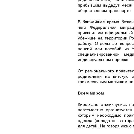
прибывшим выдадут месячн
общественном транспорте.
В ближайшее время беженц
чего Федеральная мигра
присвоит им официальный 
убежище на территории Ро
работу. Отдельные вопрос
пенсий или пособий из У
специализированной ме
индивидуальном порядке.
От регионального правите
родителями на вятскую 
трехмесячным малышом полу
Всем миром
Кировчане откликнулись н
повсеместно организуется
которым необходимо практ
одежда (холода не за гора
для детей. Не говоря уже о 