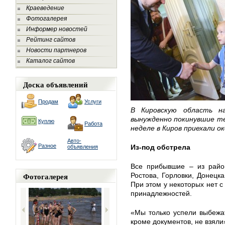
Краеведение
Фотогалерея
Информер новостей
Рейтинг сайтов
Новости партнеров
Каталог сайтов
Доска объявлений
Продам
Услуги
В Кировскую область н
вынужденно покинувшие т
Куплю
Работа
неделе в Киров приехали о
Авто-
Разное
Из-под обстрела
объявления
Все прибывшие – из район
Фотогалерея
Ростова, Горловки, Донецка
При этом у некоторых нет с
принадлежностей.
«Мы только успели выбежат
кроме документов, не взяли