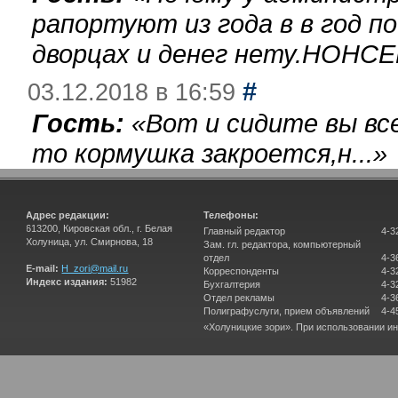
рапортуют из года в в год п
дворцах и денег нету.НОНСЕ
#
03.12.2018 в 16:59
Гость:
«
Вот и сидите вы вс
то кормушка закроется,н...
»
Адрес редакции:
Телефоны:
613200, Кировская обл., г. Белая
Главный редактор
4-3
Холуница, ул. Смирнова, 18
Зам. гл. редактора, компьютерный
отдел
4-3
E-mail:
H_zori@mail.ru
Корреспонденты
4-3
Индекс издания:
51982
Бухгалтерия
4-3
Отдел рекламы
4-3
Полиграфуслуги, прием объявлений
4-4
«Холуницкие зори». При использовании и