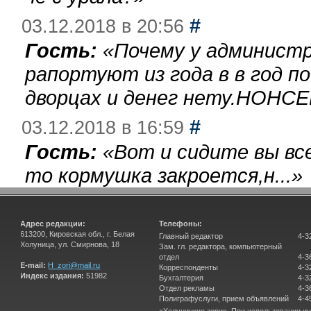
#
03.12.2018 в 20:56
Гость:
«
Почему у администр
рапортуют из года в в год п
дворцах и денег нету.НОНСЕ
#
03.12.2018 в 16:59
Гость:
«
Вот и сидите вы вс
то кормушка закроется,н...
»
Адрес редакции:
Телефоны:
613200, Кировская обл., г. Белая
Главный редактор
4-3
Холуница, ул. Смирнова, 18
Зам. гл. редактора, компьютерный
отдел
4-3
E-mail:
H_zori@mail.ru
Корреспонденты
4-3
Индекс издания:
51982
Бухгалтерия
4-3
Отдел рекламы
4-3
Полиграфуслуги, прием объявлений
4-4