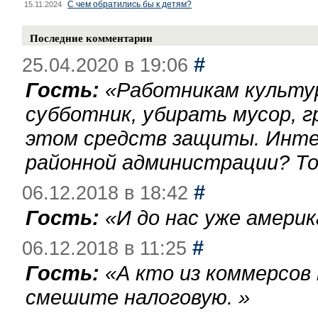
С чем обратились бы к детям?
15.11.2024
Последние комментарии
#
25.04.2020 в 19:06
Гость:
«
Работникам культу
субботник, убирать мусор, г
этом средств защиты. Инте
районной администрации? То
#
06.12.2018 в 18:42
Гость:
«
И до нас уже америк
#
06.12.2018 в 11:25
Гость:
«
А кто из коммерсов
смешите налоговую.
»