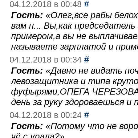
#
04.12.2018 в 00:48
Гость:
«
Олег,все рабы бело
вам п... Вы,как председател
примером,а вы не выплачива
называете зарплатой и при
#
04.12.2018 в 00:34
Гость:
«
Давно не видать по
левозащитника и типа круто
фуфырями,ОПЕГА ЧЕРЕЗОВА-
день за руку здороваешься и п
#
04.12.2018 в 00:24
Гость:
«
Потому что не воро
чё с урала?
»