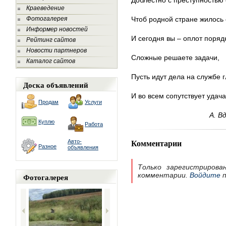
Доблестно с преступностью
Краеведение
Фотогалерея
Чтоб родной стране жилось 
Информер новостей
И сегодня вы – оплот поряд
Рейтинг сайтов
Новости партнеров
Сложные решаете задачи,
Каталог сайтов
Пусть идут дела на службе 
Доска объявлений
И во всем сопутствует удача
Продам
Услуги
А. В
Куплю
Работа
Комментарии
Авто-
Разное
объявления
Только зарегистрирова
комментарии.
Войдите
п
Фотогалерея