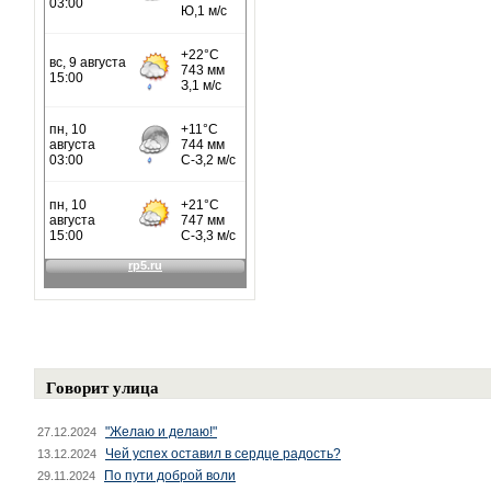
Говорит улица
"Желаю и делаю!"
27.12.2024
Чей успех оставил в сердце радость?
13.12.2024
По пути доброй воли
29.11.2024