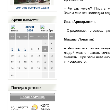
смотреть все фотографии
– Читать умею? Писать 
Зачем мне эти колледжи тог
Архив новостей
Иван Аркадьевич:
август
– С радостью, но возраст уж
2026
пон
втр
срд
чет
пят
суб
вск
Михаил Лопатин:
1
2
– Человек всю жизнь чему-
3
4
5
6
7
8
9
людей можно назвать вечны
10
11
12
13
14
15
16
знаниям. При этом неважно,
университете.
17
18
19
20
21
22
23
24
25
26
27
28
29
30
31
Погода в регионе
Белая Холуница