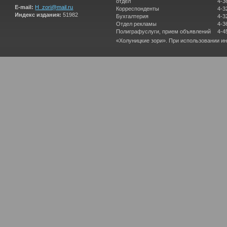
отдел
4-3
E-mail:
H_zori@mail.ru
Корреспонденты
4-3
Индекс издания:
51982
Бухгалтерия
4-3
Отдел рекламы
4-3
Полиграфуслуги, прием объявлений
4-4
«Холуницкие зори». При использовании и