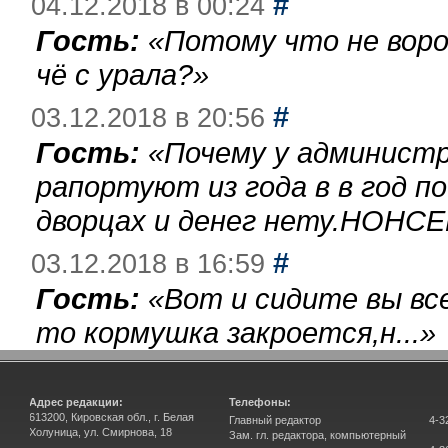
#
04.12.2018 в 00:24
Гость:
«
Потому что не воро
чё с урала?
»
#
03.12.2018 в 20:56
Гость:
«
Почему у администр
рапортуют из года в в год п
дворцах и денег нету.НОНСЕ
#
03.12.2018 в 16:59
Гость:
«
Вот и сидите вы вс
то кормушка закроется,н...
»
Адрес редакции:
Телефоны:
613200, Кировская обл., г. Белая
Главный редактор
4-3
Холуница, ул. Смирнова, 18
Зам. гл. редактора, компьютерный