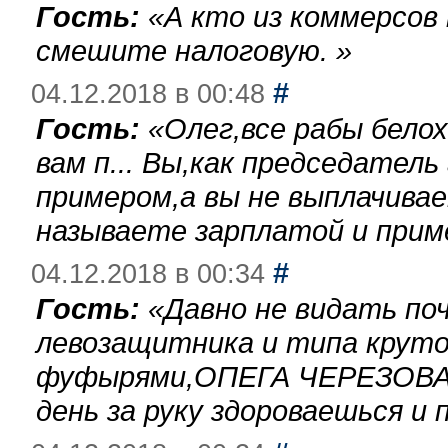
Гость:
«
А кто из коммерсов
смешите налоговую.
»
#
04.12.2018 в 00:48
Гость:
«
Олег,все рабы бело
вам п... Вы,как председател
примером,а вы не выплачива
называете зарплатой и при
#
04.12.2018 в 00:34
Гость:
«
Давно не видать по
левозащитника и типа круто
фуфырями,ОПЕГА ЧЕРЕЗОВА-
день за руку здороваешься и п