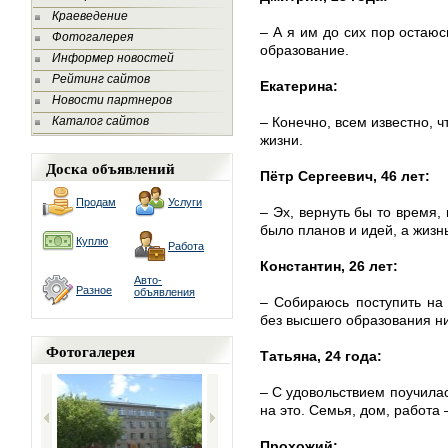
Краеведение
– А я им до сих пор остаюс
Фотогалерея
образование.
Информер новостей
Рейтинг сайтов
Екатерина:
Новости партнеров
Каталог сайтов
– Конечно, всем известно, ч
жизни.
Доска объявлений
Пётр Сергеевич, 46 лет:
Продам
Услуги
– Эх, вернуть бы то время,
было планов и идей, а жизн
Куплю
Работа
Константин, 26 лет:
Авто-
Разное
объявления
– Собираюсь поступить на
без высшего образования ни
Фотогалерея
Татьяна, 24 года:
– С удовольствием поучилас
на это. Семья, дом, работа 
Прохожий: