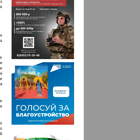
х
я
ю
га
е
и
ти
в
и
в
е
я
о
то
й