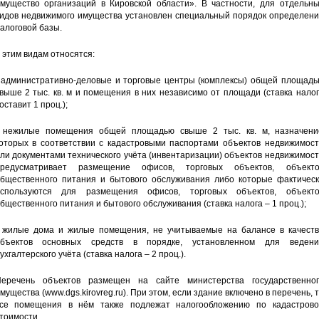
мущество организаций в Кировской области». В частности, для отдельны
идов недвижимого имущества установлен специальный порядок определени
алоговой базы.
 этим видам относятся:
 административно-деловые и торговые центры (комплексы) общей площадь
выше 2 тыс. кв. м и помещения в них независимо от площади (ставка нало
оставит 1 проц.);
 нежилые помещения общей площадью свыше 2 тыс. кв. м, назначени
оторых в соответствии с кадастровыми паспортами объектов недвижимост
ли документами технического учёта (инвентаризации) объектов недвижимос
редусматривает размещение офисов, торговых объектов, объекто
бщественного питания и бытового обслуживания либо которые фактическ
спользуются для размещения офисов, торговых объектов, объекто
бщественного питания и бытового обслуживания (ставка налога – 1 проц.);
 жилые дома и жилые помещения, не учитываемые на балансе в качеств
бъектов основных средств в порядке, установленном для ведени
ухгалтерского учёта (ставка налога – 2 проц.).
еречень объектов размещен на сайте министерства государственног
мущества (www.dgs.kirovreg.ru). При этом, если здание включено в перечень, 
се помещения в нём также подлежат налогообложению по кадастрово
тоимости.