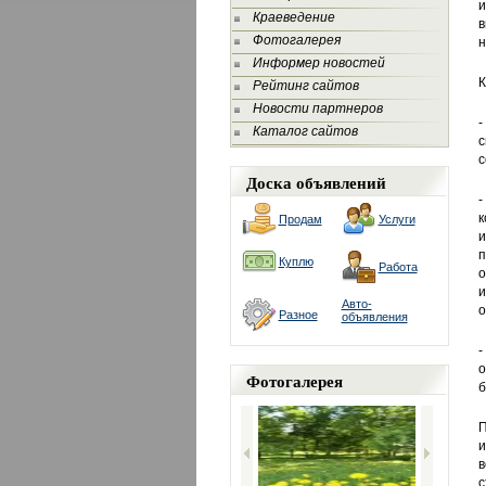
и
Краеведение
в
Фотогалерея
н
Информер новостей
К
Рейтинг сайтов
Новости партнеров
-
Каталог сайтов
с
с
Доска объявлений
-
к
Продам
Услуги
и
п
Куплю
Работа
о
и
Авто-
о
Разное
объявления
-
о
Фотогалерея
б
П
и
в
с