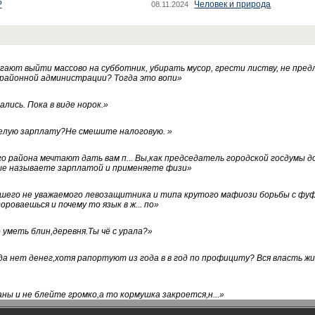
?
Человек и природа
08.11.2024
ают выйти массово на субботник, убирать мусор, грести листву, не пред
 районной администрации? Тогда это вопи
»
лись. Пока в виде норок.
»
белую зарплату?Не смешите налоговую.
»
го района мечтают дать вам п... Вы,как председатель городской госдумы 
ые называете зарплатой и применяете физи
»
нашего не уважаемого левозащитника и типа крутого мафиози борьбы с 
ороваешься и почему то язык в ж... по
»
уметь блин,деревня.Ты чё с урала?
»
а нет денег,хотя рапортуют из года в в год по профициту? Вся власть жи
ны и не блейте громко,а то кормушка закроется,н...
»