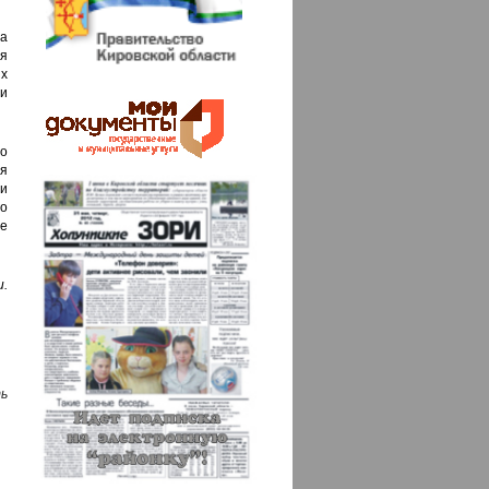
та
я
их
и
о
я
и
о
де
.
ь