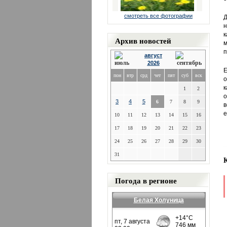
смотреть все фотографии
Д
н
к
Архив новостей
п
август
2026
Е
пон
втр
срд
чет
пят
суб
вск
о
к
1
2
о
3
4
5
6
7
8
9
в
е
10
11
12
13
14
15
16
17
18
19
20
21
22
23
24
25
26
27
28
29
30
31
Погода в регионе
Белая Холуница