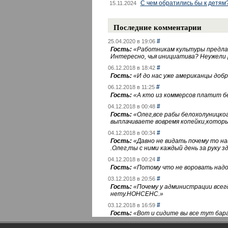
С чем обратились бы к детям
15.11.2024
Последние комментарии
#
25.04.2020 в 19:06
Гость:
«
Работникам культуры предлаг
Интересно, чья инициатива? Неужели
#
06.12.2018 в 18:42
Гость:
«
И до нас уже американцы добра
#
06.12.2018 в 11:25
Гость:
«
А кто из коммерсов платит 
#
04.12.2018 в 00:48
Гость:
«
Олег,все рабы белохолуницко
выплачиваете вовремя копейки,котор
#
04.12.2018 в 00:34
Гость:
«
Давно не видать почему то 
.Олег,ты с ними каждый день за руку зд
#
04.12.2018 в 00:24
Гость:
«
Потому что не воровать надо 
#
03.12.2018 в 20:56
Гость:
«
Почему у администрации всегд
нету.НОНСЕНС.
»
#
03.12.2018 в 16:59
Гость:
«
Вот и сидите вы все тут бара