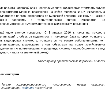
ля расчета налоговой базы необходимо знать кадастровую стоимость объек
едвижимости (данные размещены на сайте филиала ФГБУ «Федеральна
адастровая палата Росреестра» по Кировской области»: zkp.kirov.ru). Также 
можно запросить в территориальном органе Росреестра ил
одведомственных ему государственных бюджетных учреждениях.
щё одно важное новшество. С 1 января 2016 г. налог на имуществ
рганизаций с объектов недвижимости, налоговая база которых исчисляетс
ак кадастровая стоимость, исчисляется не только собственниками, но 
рганизациями, владеющими этими объектами на праве хозяйственног
едения (в т. ч. применяющими упрощенную систему налогообложения и в ви
диного налога на вмененный доход).
Пресс-центр правительства Кировской области
Комментарии
Только зарегистрированные пользователи могут оставлят
комментарии.
Войдите
пожалуйста.