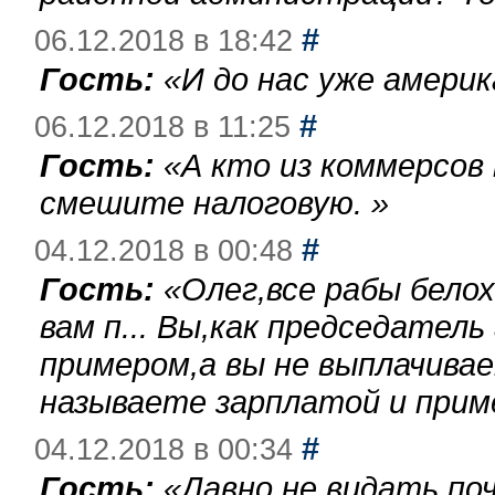
#
06.12.2018 в 18:42
Гость:
«
И до нас уже америк
#
06.12.2018 в 11:25
Гость:
«
А кто из коммерсов
смешите налоговую.
»
#
04.12.2018 в 00:48
Гость:
«
Олег,все рабы бело
вам п... Вы,как председател
примером,а вы не выплачива
называете зарплатой и при
#
04.12.2018 в 00:34
Гость:
«
Давно не видать по