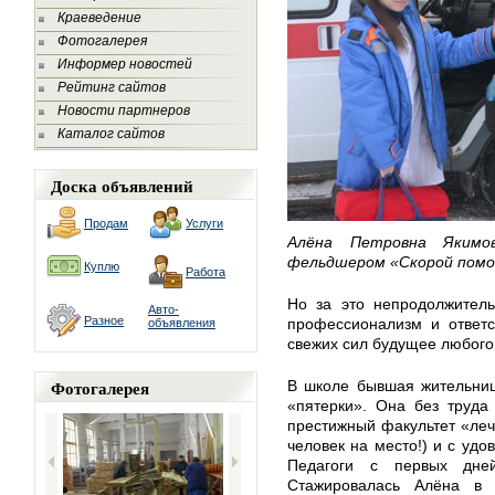
Краеведение
Фотогалерея
Информер новостей
Рейтинг сайтов
Новости партнеров
Каталог сайтов
Доска объявлений
Продам
Услуги
Алёна Петровна Якимо
фельдшером «Скорой помо
Куплю
Работа
Но за это непродолжитель
Авто-
Разное
профессионализм и ответс
объявления
свежих сил будущее любого
Фотогалерея
В школе бывшая жительниц
«пятерки». Она без труда
престижный факультет «леч
человек на место!) и с удо
Педагоги с первых дней
Стажировалась Алёна в 