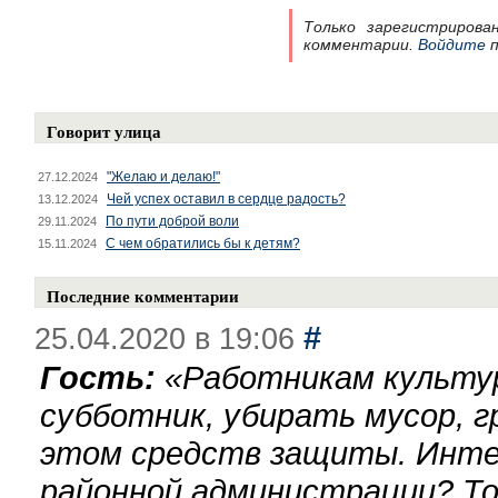
Только зарегистрирова
комментарии.
Войдите
п
Говорит улица
"Желаю и делаю!"
27.12.2024
Чей успех оставил в сердце радость?
13.12.2024
По пути доброй воли
29.11.2024
С чем обратились бы к детям?
15.11.2024
Последние комментарии
#
25.04.2020 в 19:06
Гость:
«
Работникам культу
субботник, убирать мусор, г
этом средств защиты. Инте
районной администрации? То