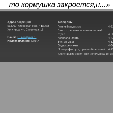
то кормушка закроется,н...
»
Адрес редакции:
Телефоны:
613200, Кировская обл., г. Белая
Главный редактор
4-3
Холуница, ул. Смирнова, 18
Зам. гл. редактора, компьютерный
отдел
4-3
E-mail:
H_zori@mail.ru
Корреспонденты
4-3
Индекс издания:
51982
Бухгалтерия
4-3
Отдел рекламы
4-3
Полиграфуслуги, прием объявлений
4-4
«Холуницкие зори». При использовании и