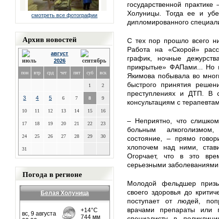
государственной практике
Холуницы. Тогда ее и убе
смотреть все фотографии
дипломированного специали
Архив новостей
С тех пор прошло всего ни
Работа на «Скорой» расс
август
график, ночные дежурств
2026
прикрытые» ФАПами... Но в
пон
втр
срд
чет
пят
суб
вск
Якимова побывала во мног
быстрого принятия решен
1
2
преступлениях и ДТП. В 
3
4
5
6
7
8
9
консультациям с терапевт
10
11
12
13
14
15
16
– Неприятно, что слишком
17
18
19
20
21
22
23
больным алкоголизмом
24
25
26
27
28
29
30
состояние, – прямо гово
хлопочем над ними, став
31
Огорчает, что в это вр
серьезными заболеваниями 
Погода в регионе
Молодой фельдшер призы
своего здоровья до критич
Белая Холуница
поступает от людей, поп
врачами препараты или 
специалисту в поликлин