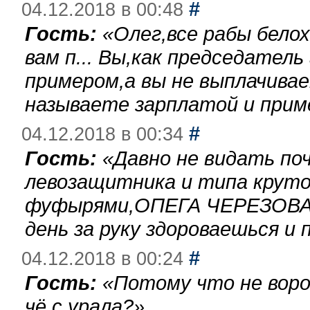
#
04.12.2018 в 00:48
Гость:
«
Олег,все рабы бело
вам п... Вы,как председател
примером,а вы не выплачива
называете зарплатой и при
#
04.12.2018 в 00:34
Гость:
«
Давно не видать по
левозащитника и типа круто
фуфырями,ОПЕГА ЧЕРЕЗОВА-
день за руку здороваешься и п
#
04.12.2018 в 00:24
Гость:
«
Потому что не воро
чё с урала?
»