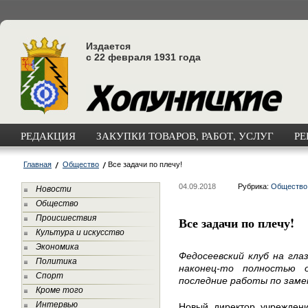
Издается
с 22 февраля 1931 года
РЕДАКЦИЯ
ЗАКУПКИ ТОВАРОВ, РАБОТ, УСЛУГ
РЕ
Главная
Общество
Все задачи по плечу!
04.09.2018
Рубрика:
Общество
Новости
Общество
Происшествия
Все задачи по плечу!
Культура и искусство
Экономика
Федосеевский клуб на гла
Политика
наконец-то полностью 
Спорт
последние работы по заме
Кроме того
Интервью
Новый директор учрежден