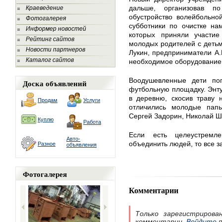
дальше, организовав п
Краеведение
обустройство волейбольно
Фотогалерея
субботники по очистке нам
Информер новостей
которых приняли участи
Рейтинг сайтов
молодых родителей с детьм
Новости партнеров
Лукин, предприниматели А.
Каталог сайтов
необходимое оборудование
Воодушевленные дети по
Доска объявлений
футбольную площадку. Энту
в деревню, скосив траву 
Продам
Услуги
отличились молодые пап
Сергей Задорин, Николай Ш
Куплю
Работа
Если есть целеустремл
Авто-
объединить людей, то все з
Разное
объявления
Фотогалерея
Комментарии
Только зарегистрирова
комментарии.
Войдите
п