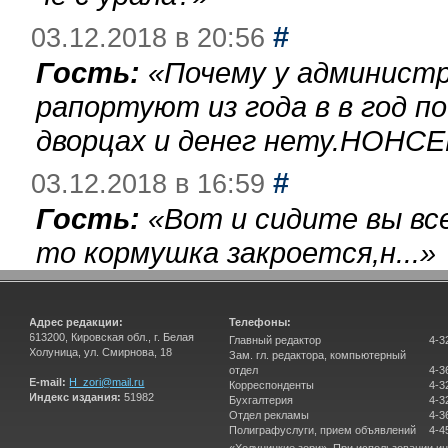
#
03.12.2018 в 20:56
Гость:
«
Почему у администр
рапортуют из года в в год п
дворцах и денег нету.НОНСЕ
#
03.12.2018 в 16:59
Гость:
«
Вот и сидите вы вс
то кормушка закроется,н...
»
Адрес редакции:
Телефоны:
613200, Кировская обл., г. Белая
Главный редактор
4-3
Холуница, ул. Смирнова, 18
Зам. гл. редактора, компьютерный
отдел
4-3
E-mail:
H_zori@mail.ru
Корреспонденты
4-3
Индекс издания:
51982
Бухгалтерия
4-3
Отдел рекламы
4-3
Полиграфуслуги, прием объявлений
4-4