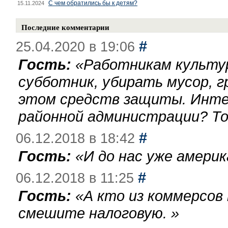
С чем обратились бы к детям?
15.11.2024
Последние комментарии
#
25.04.2020 в 19:06
Гость:
«
Работникам культу
субботник, убирать мусор, г
этом средств защиты. Инте
районной администрации? То
#
06.12.2018 в 18:42
Гость:
«
И до нас уже америк
#
06.12.2018 в 11:25
Гость:
«
А кто из коммерсов
смешите налоговую.
»