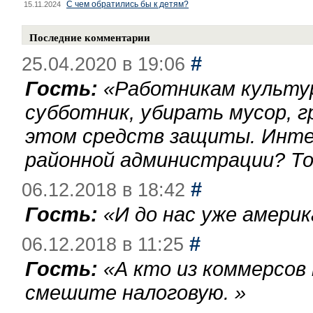
С чем обратились бы к детям?
15.11.2024
Последние комментарии
#
25.04.2020 в 19:06
Гость:
«
Работникам культу
субботник, убирать мусор, г
этом средств защиты. Инте
районной администрации? То
#
06.12.2018 в 18:42
Гость:
«
И до нас уже америк
#
06.12.2018 в 11:25
Гость:
«
А кто из коммерсов
смешите налоговую.
»