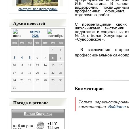
И.В. Малыгина. В качес
видеоролик, посвященн
смотреть все фотографии
профессиям: официант,
отделочных работ.
Архив новостей
С презентациями своих
школьниками выступили 
педагогики и социальных 
август
№ 16 г. Белая Холуница, а
2026
«Суворовское».
пон
втр
срд
чет
пят
суб
вск
В заключение старше
1
2
профессиональное самоопр
3
4
5
6
7
8
9
10
11
12
13
14
15
16
17
18
19
20
21
22
23
24
25
26
27
28
29
30
Комментарии
31
Погода в регионе
Только зарегистрирова
комментарии.
Войдите
п
Белая Холуница