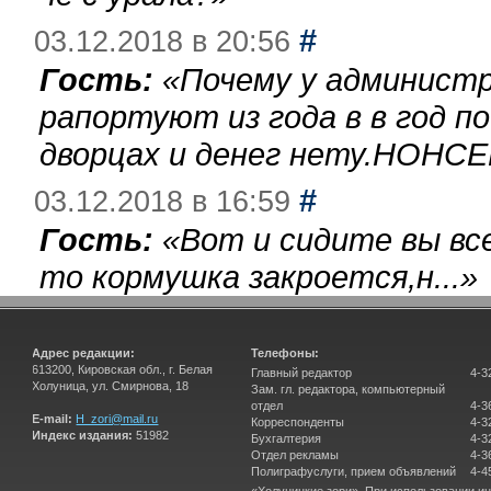
#
03.12.2018 в 20:56
Гость:
«
Почему у администр
рапортуют из года в в год п
дворцах и денег нету.НОНСЕ
#
03.12.2018 в 16:59
Гость:
«
Вот и сидите вы вс
то кормушка закроется,н...
»
Адрес редакции:
Телефоны:
613200, Кировская обл., г. Белая
Главный редактор
4-3
Холуница, ул. Смирнова, 18
Зам. гл. редактора, компьютерный
отдел
4-3
E-mail:
H_zori@mail.ru
Корреспонденты
4-3
Индекс издания:
51982
Бухгалтерия
4-3
Отдел рекламы
4-3
Полиграфуслуги, прием объявлений
4-4