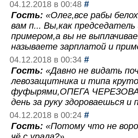
#
04.12.2018 в 00:48
Гость:
«
Олег,все рабы бело
вам п... Вы,как председател
примером,а вы не выплачива
называете зарплатой и при
#
04.12.2018 в 00:34
Гость:
«
Давно не видать по
левозащитника и типа круто
фуфырями,ОПЕГА ЧЕРЕЗОВА-
день за руку здороваешься и п
#
04.12.2018 в 00:24
Гость:
«
Потому что не воро
чё с урала?
»