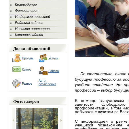
Краеведение
Фотогалерея
Информер новостей
Рейтинг сайтов
Новости партнеров
Каталог сайтов
Доска объявлений
Продам
Услуги
Куплю
Работа
По статистике, около
будущую профессию за год
Авто-
Разное
объявления
учебное заведение. Но п
профессии – выбор будуще
Фотогалерея
В помощь выпускникам ш
занятости Слободско
профориентации, в том чис
побывали с визитом во Всех
С информацией о рынке 
учащихся познакомила 
профобучения центра зан