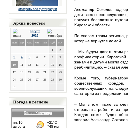
смотреть все фотографии
Александр Соколов подчер
дети всех военнослужащих
получат бесплатные путевк
Архив новостей
Кировской области.
август
По словам главы региона, 
2026
которые вернутся домой.
пон
втр
срд
чет
пят
суб
вск
1
2
– Мы будем давать этим р
профилактории Кировской
3
4
5
6
7
8
9
женами и детьми могли отдо
10
11
12
13
14
15
16
реабилитацию, – сказал Ал
17
18
19
20
21
22
23
Кроме того, губернато
24
25
26
27
28
29
30
общественных фондов,
31
военнослужащих на следую
санатории за пределами на
Погода в регионе
– Мы в том числе за счет
отправлять ребят и за пр
Белая Холуница
Каждая семья будет обе
заверил Александр Соколов