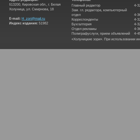
613200, Кировская обл., г. Белая
Главный редактор
4-3
Холуница, ул. Смирнова, 18
Зам. гл. редактора, компьютерный
отдел
4-3
E-mail:
H_zori@mail.ru
Корреспонденты
4-3
Индекс издания:
51982
Бухгалтерия
4-3
Отдел рекламы
4-3
Полиграфуслуги, прием объявлений
4-4
«Холуницкие зори». При использовании и