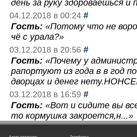
день за руку здороваешься и п
#
04.12.2018 в 00:24
Гость:
«
Потому что не воро
чё с урала?
»
#
03.12.2018 в 20:56
Гость:
«
Почему у администр
рапортуют из года в в год п
дворцах и денег нету.НОНСЕ
#
03.12.2018 в 16:59
Гость:
«
Вот и сидите вы вс
то кормушка закроется,н...
»
Адрес редакции:
Телефоны: