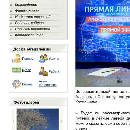
Краеведение
Фотогалерея
Информер новостей
Рейтинг сайтов
Новости партнеров
Каталог сайтов
Доска объявлений
Продам
Услуги
Куплю
Работа
Авто-
Разное
объявления
Во время прямой линии на
Александр Соколову посту
Фотогалерея
Котельнича:
– Будет ли рассматриват
путевок в летние лагеря 
можно сказать, сами себе п
увлечь.