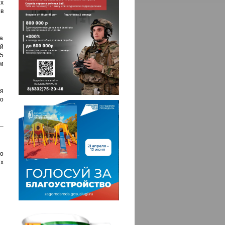
х
в
а
й
,5
ом
я
о
–
о
х