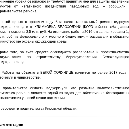
нижение уровня безопасности требуют принятия мер для защиты населённы
унктов от негативного воздействия паводковых вод, – сообщили 
равительстве региона.
 этой целью в прошлом году был начат капитальный ремонт гидроузл
одохранилища в п. КЛИМКОВКА БЕЛОХОЛУНИЦКОГО района. «На данны
омент освоены 3,5 млн. руб. На окончание работ в 2016-ом запланированы 1
лн. руб. из федерального и местного бюджетов», – рассказали в областн
инистерстве охраны окружающей среды.
роме того, за счёт средств облбюджета разработана и проектно-сметна
окументация по строительству берегоукрепления Белохолуницког
одохранилища.
 Работы на объекте в БЕЛОЙ ХОЛУНИЦЕ начнутся не ранее 2017 года, 
точнили в министерстве.
 правительстве области подчеркнули, что развитие водохозяйственног
омплекса региона является одной из задач для обеспечения благоприятны
кологических условий жизни населения.
ресс-центр правительства Кировской области.
Комментарии