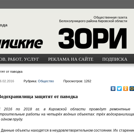
Общественная газета
Белохолуницкого района Кировской области
года
В, РАБОТ, УСЛУГ
РЕКЛАМА НА САЙТЕ
ПОДПИСКА
ят от паводка
6.02.2016
Рубрика:
Общество
Просмотров: 1262
Водохранилища защитят от паводка
C 2016 по 2018 гг. в Кировской области проведут ремонтные 
троительные работы на четырёх водных объектах: трёх водохранилища
 одном пруду.
 Данные объекты находятся в неудовлетворительном состоянии. Их старени