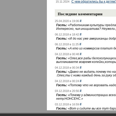
С чем обратились бы к детям
15.11.2024
Последние комментарии
#
25.04.2020 в 19:06
Гость:
«
Работникам культуры предлаг
Интересно, чья инициатива? Неужели
#
06.12.2018 в 18:42
Гость:
«
И до нас уже американцы добра
#
06.12.2018 в 11:25
Гость:
«
А кто из коммерсов платит 
#
04.12.2018 в 00:48
Гость:
«
Олег,все рабы белохолуницко
выплачиваете вовремя копейки,котор
#
04.12.2018 в 00:34
Гость:
«
Давно не видать почему то 
.Олег,ты с ними каждый день за руку зд
#
04.12.2018 в 00:24
Гость:
«
Потому что не воровать надо 
#
03.12.2018 в 20:56
Гость:
«
Почему у администрации всегд
нету.НОНСЕНС.
»
#
03.12.2018 в 16:59
Гость:
«
Вот и сидите вы все тут бара