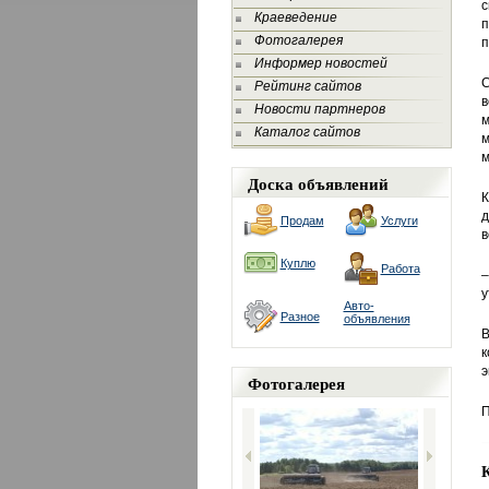
с
Краеведение
п
Фотогалерея
п
Информер новостей
С
Рейтинг сайтов
в
Новости партнеров
м
Каталог сайтов
м
м
Доска объявлений
К
д
Продам
Услуги
в
Куплю
Работа
–
у
Авто-
Разное
объявления
В
к
э
Фотогалерея
П