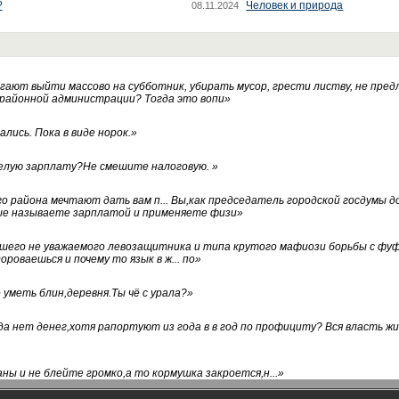
?
Человек и природа
08.11.2024
ают выйти массово на субботник, убирать мусор, грести листву, не пред
 районной администрации? Тогда это вопи
»
лись. Пока в виде норок.
»
белую зарплату?Не смешите налоговую.
»
го района мечтают дать вам п... Вы,как председатель городской госдумы 
ые называете зарплатой и применяете физи
»
нашего не уважаемого левозащитника и типа крутого мафиози борьбы с 
ороваешься и почему то язык в ж... по
»
уметь блин,деревня.Ты чё с урала?
»
а нет денег,хотя рапортуют из года в в год по профициту? Вся власть жи
ны и не блейте громко,а то кормушка закроется,н...
»