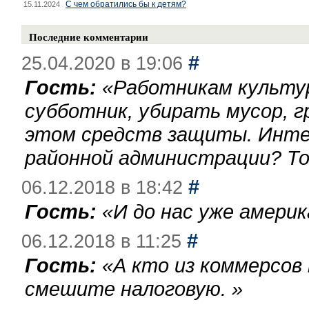
С чем обратились бы к детям?
15.11.2024
Последние комментарии
#
25.04.2020 в 19:06
Гость:
«
Работникам культу
субботник, убирать мусор, г
этом средств защиты. Инте
районной администрации? То
#
06.12.2018 в 18:42
Гость:
«
И до нас уже америк
#
06.12.2018 в 11:25
Гость:
«
А кто из коммерсов
смешите налоговую.
»