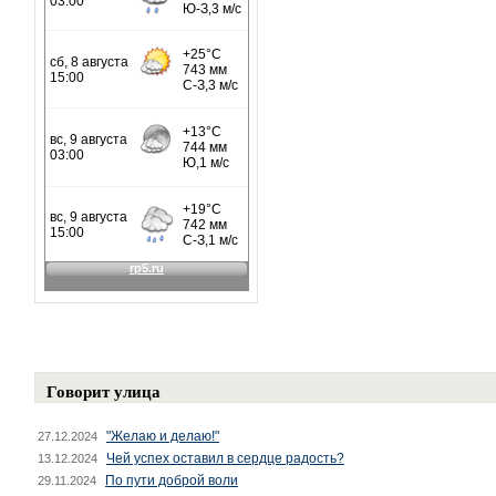
Говорит улица
"Желаю и делаю!"
27.12.2024
Чей успех оставил в сердце радость?
13.12.2024
По пути доброй воли
29.11.2024