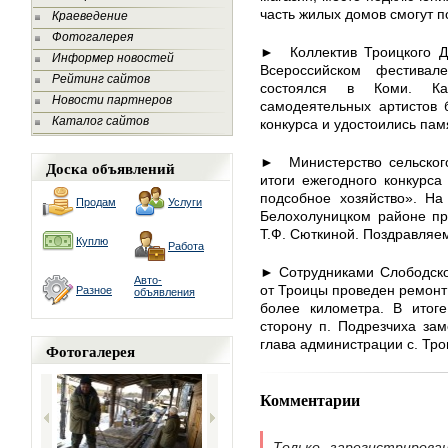
часть жилых домов смогут п
Краеведение
Фотогалерея
► Коллектив Троицкого До
Информер новостей
Всероссийском фестивал
Рейтинг сайтов
состоялся в Коми. К
Новости партнеров
самодеятельных артистов 
Каталог сайтов
конкурса и удостоились пам
► Министерство сельского
Доска объявлений
итоги ежегодного конкурс
подсобное хозяйство». На
Продам
Услуги
Белохолуницком районе пр
Т.Ф. Сюткиной. Поздравляе
Куплю
Работа
► Сотрудниками Слободско
Авто-
от Троицы проведен ремонт
Разное
объявления
более километра. В итог
сторону п. Подрезчиха за
глава администрации с. Тро
Фотогалерея
Комментарии
Только зарегистрирова