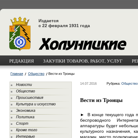
Издается
с 22 февраля 1931 года
РЕДАКЦИЯ
ЗАКУПКИ ТОВАРОВ, РАБОТ, УСЛУГ
РЕ
Главная
Общество
Вести из Троицы
14.07.2016
Рубрика:
Общество
Новости
Общество
Происшествия
Вести из Троицы
Культура и искусство
Экономика
► В конце текущего года п
Политика
беспроводного Интерне
Спорт
аппаратуры будет небольшо
Кроме того
культурного назначения, к
Интервью
магазин, место подключени