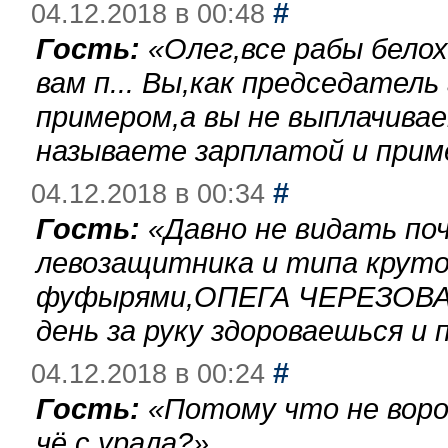
#
04.12.2018 в 00:48
Гость:
«
Олег,все рабы бело
вам п... Вы,как председател
примером,а вы не выплачива
называете зарплатой и при
#
04.12.2018 в 00:34
Гость:
«
Давно не видать по
левозащитника и типа круто
фуфырями,ОПЕГА ЧЕРЕЗОВА-
день за руку здороваешься и п
#
04.12.2018 в 00:24
Гость:
«
Потому что не воро
чё с урала?
»