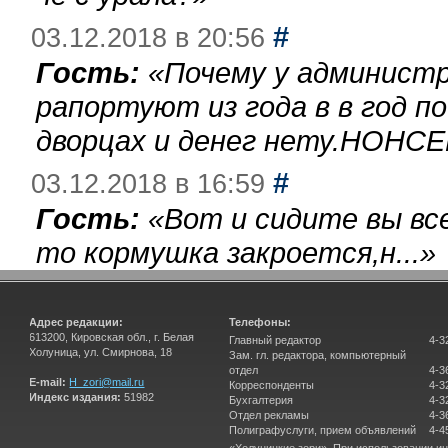
#
03.12.2018 в 20:56
Гость:
«
Почему у администр
рапортуют из года в в год п
дворцах и денег нету.НОНСЕ
#
03.12.2018 в 16:59
Гость:
«
Вот и сидите вы вс
то кормушка закроется,н...
»
Адрес редакции:
Телефоны:
613200, Кировская обл., г. Белая
Главный редактор
4-3
Холуница, ул. Смирнова, 18
Зам. гл. редактора, компьютерный
отдел
4-3
E-mail:
H_zori@mail.ru
Корреспонденты
4-3
Индекс издания:
51982
Бухгалтерия
4-3
Отдел рекламы
4-3
Полиграфуслуги, прием объявлений
4-4