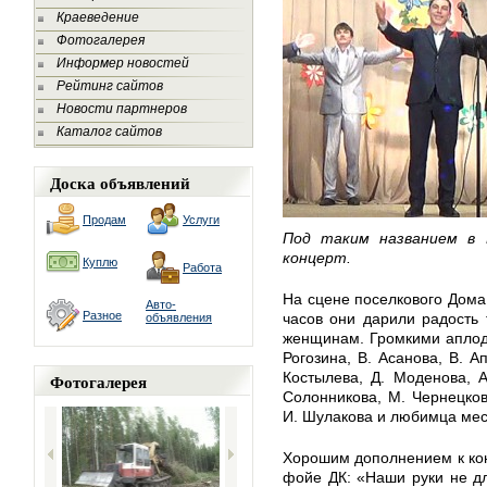
Краеведение
Фотогалерея
Информер новостей
Рейтинг сайтов
Новости партнеров
Каталог сайтов
Доска объявлений
Продам
Услуги
Под таким названием в 
концерт.
Куплю
Работа
На сцене поселкового Дома
Авто-
Разное
часов они дарили радость
объявления
женщинам. Громкими аплод
Рогозина, В. Асанова, В. А
Костылева, Д. Моденова, 
Фотогалерея
Солонникова, М. Чернецков
И. Шулакова и любимца мес
Хорошим дополнением к кон
фойе ДК: «Наши руки не дл