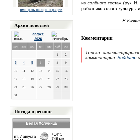
из солёного теста» (рук. Н
работников очага культуры 
смотреть все фотографии
Р. Кочки
Архив новостей
август
Комментарии
2026
пон
втр
срд
чет
пят
суб
вск
Только зарегистрирова
1
2
комментарии.
Войдите
п
3
4
5
6
7
8
9
10
11
12
13
14
15
16
17
18
19
20
21
22
23
24
25
26
27
28
29
30
31
Погода в регионе
Белая Холуница