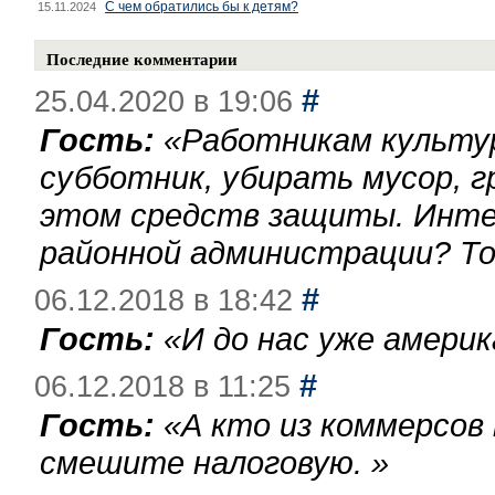
С чем обратились бы к детям?
15.11.2024
Последние комментарии
#
25.04.2020 в 19:06
Гость:
«
Работникам культу
субботник, убирать мусор, г
этом средств защиты. Инте
районной администрации? То
#
06.12.2018 в 18:42
Гость:
«
И до нас уже америк
#
06.12.2018 в 11:25
Гость:
«
А кто из коммерсов
смешите налоговую.
»