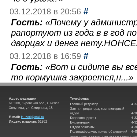
#
03.12.2018 в 20:56
Гость:
«
Почему у администр
рапортуют из года в в год п
дворцах и денег нету.НОНСЕ
#
03.12.2018 в 16:59
Гость:
«
Вот и сидите вы вс
то кормушка закроется,н...
»
Адрес редакции:
Телефоны:
613200, Кировская обл., г. Белая
Главный редактор
4-3
Холуница, ул. Смирнова, 18
Зам. гл. редактора, компьютерный
отдел
4-3
E-mail:
H_zori@mail.ru
Корреспонденты
4-3
Индекс издания:
51982
Бухгалтерия
4-3
Отдел рекламы
4-3
Полиграфуслуги, прием объявлений
4-4