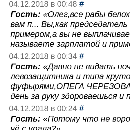
#
04.12.2018 в 00:48
Гость:
«
Олег,все рабы бело
вам п... Вы,как председател
примером,а вы не выплачива
называете зарплатой и при
#
04.12.2018 в 00:34
Гость:
«
Давно не видать по
левозащитника и типа круто
фуфырями,ОПЕГА ЧЕРЕЗОВА-
день за руку здороваешься и п
#
04.12.2018 в 00:24
Гость:
«
Потому что не воро
чё с урала?
»