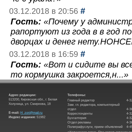
#
03.12.2018 в 20:56
Гость:
«
Почему у администр
рапортуют из года в в год п
дворцах и денег нету.НОНСЕ
#
03.12.2018 в 16:59
Гость:
«
Вот и сидите вы вс
то кормушка закроется,н...
»
Адрес редакции:
Телефоны:
613200, Кировская обл., г. Белая
Главный редактор
4-3
Холуница, ул. Смирнова, 18
Зам. гл. редактора, компьютерный
отдел
4-3
E-mail:
H_zori@mail.ru
Корреспонденты
4-3
Индекс издания:
51982
Бухгалтерия
4-3
Отдел рекламы
4-3
Полиграфуслуги, прием объявлений
4-4