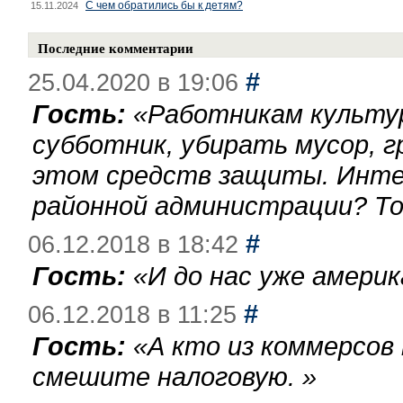
С чем обратились бы к детям?
15.11.2024
Последние комментарии
#
25.04.2020 в 19:06
Гость:
«
Работникам культу
субботник, убирать мусор, г
этом средств защиты. Инте
районной администрации? То
#
06.12.2018 в 18:42
Гость:
«
И до нас уже америк
#
06.12.2018 в 11:25
Гость:
«
А кто из коммерсов
смешите налоговую.
»