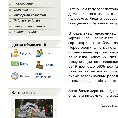
Краеведение
В текущем году зарегистриро
Фотогалерея
домашних животных, котор
Информер новостей
человеком. Людям своевре
Рейтинг сайтов
(введение глобулина и вакц
Новости партнеров
Каталог сайтов
В отдельных населенных 
картин по бешенству.
зарегистрировано. Зам. гл
Доска объявлений
Пересторонина отметила
организованы противоэпид
Продам
Услуги
бешенства животных. Для 
иммунизации пострадавших
Куплю
Работа
5249 доз; еще 5835 доз (
резерве на аптечном скла
Авто-
риска: ветеринарных работн
Разное
объявления
выполняющих работу по отл
Анна Владимировна подчерк
Фотогалерея
опасным инфекционным за
Пресс це