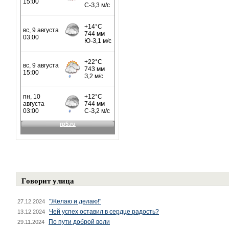
Говорит улица
"Желаю и делаю!"
27.12.2024
Чей успех оставил в сердце радость?
13.12.2024
По пути доброй воли
29.11.2024