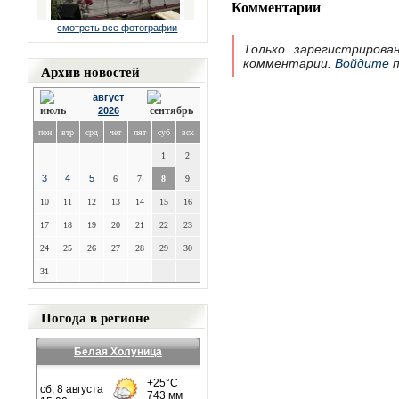
Комментарии
смотреть все фотографии
Только зарегистрирова
комментарии.
Войдите
п
Архив новостей
август
2026
пон
втр
срд
чет
пят
суб
вск
1
2
3
4
5
6
7
8
9
10
11
12
13
14
15
16
17
18
19
20
21
22
23
24
25
26
27
28
29
30
31
Погода в регионе
Белая Холуница