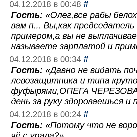
#
04.12.2018 в 00:48
Гость:
«
Олег,все рабы бело
вам п... Вы,как председател
примером,а вы не выплачива
называете зарплатой и при
#
04.12.2018 в 00:34
Гость:
«
Давно не видать по
левозащитника и типа круто
фуфырями,ОПЕГА ЧЕРЕЗОВА-
день за руку здороваешься и п
#
04.12.2018 в 00:24
Гость:
«
Потому что не воро
чё с урала?
»