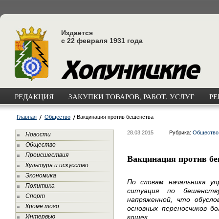
Издается
с 22 февраля 1931 года
РЕДАКЦИЯ
ЗАКУПКИ ТОВАРОВ, РАБОТ, УСЛУГ
РЕ
Главная
Общество
Вакцинация против бешенства
28.03.2015
Рубрика:
Общество
Новости
Общество
Происшествия
Вакцинация против б
Культура и искусство
Экономика
По словам начальника уп
Политика
ситуация по бешенст
Спорт
напряженной, что обусло
Кроме того
основных переносчиков бо
Интервью
кошек.