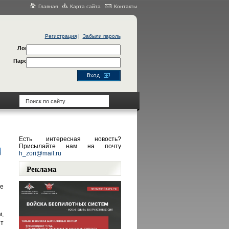
Главная
Карта сайта
Контакты
Регистрация
|
Забыли пароль
Логин
Пароль
Есть интересная новость?
Присылайте нам на почту
h_zori@mail.ru
Реклама
е
,
т