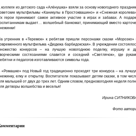
 коллеги из детского сада «Алёнушка» взяли за основу новогоднего праздни
оветские мультфильмы «Каникулы в Простоквашино» и «Снежная королева»
х герои принимают самое активное участие в играх и забавах. А подарк
оспитанникам выдает… волшебный банкомат, принимающий вместо карточе
нежинки!
а утренник в «Теремок» к ребятам пришли персонажи сказки «Морозко» 
овременного мультфильма «Дюдюка барбидокская». В учреждении состоялос
ножество конкурсов – на лучшую новогоднюю поделку, игрушку и др
ворческими состязаниями славится и соседний «Светлячок», где рукам
ебятни и педагогов изготавливаются символы года.
 «Ромашке» под Новый год традиционно проходят три конкурса – на лучшу
нежинку, елку и открытку. Воспитатели показывают детям сказки, в том чис
ля малышей от двух до трех лет. Одним словом, предновогодняя неделя пол
ля детворы волшебства и веселья!
Ирина СИТНИКОВА
Фото автора
Комментарии