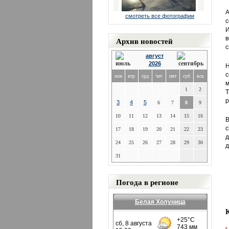
А
смотреть все фотографии
с
И
в
Архив новостей
с
август
2026
Н
с
пон
втр
срд
чет
пят
суб
вск
м
1
2
Т
р
3
4
5
6
7
8
9
10
11
12
13
14
15
16
В
с
17
18
19
20
21
22
23
д
24
25
26
27
28
29
30
д
31
Погода в регионе
Белая Холуница