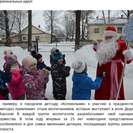
ригинальные идеи!
 примеру, в городском детсаду «Колокольчик» к участию в празднеств
жегодно привлекают отцов воспитанников, которые выступают в роли Дедо
орозов! В каждой группе воспитатели разрабатывают свой сценари
оржества. В этом году впервые за 15 лет новогоднее представлени
озобновлено и для самых маленьких детишек, посещающих группы раннег
озраста.