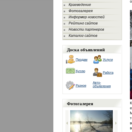
о
Краеведение
Фотогалерея
Информер новостей
Рейтинг сайтов
Новости партнеров
Каталог сайтов
Доска объявлений
Продам
Услуги
Куплю
Работа
Авто-
Разное
объявления
Фотогалерея
К
е
М
т
в
в