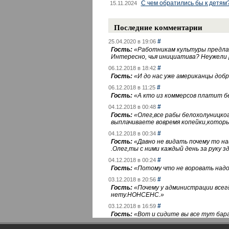
С чем обратились бы к детям
15.11.2024
Последние комментарии
#
25.04.2020 в 19:06
Гость:
«
Работникам культуры предлаг
Интересно, чья инициатива? Неужели
#
06.12.2018 в 18:42
Гость:
«
И до нас уже американцы добра
#
06.12.2018 в 11:25
Гость:
«
А кто из коммерсов платит 
#
04.12.2018 в 00:48
Гость:
«
Олег,все рабы белохолуницко
выплачиваете вовремя копейки,котор
#
04.12.2018 в 00:34
Гость:
«
Давно не видать почему то 
.Олег,ты с ними каждый день за руку зд
#
04.12.2018 в 00:24
Гость:
«
Потому что не воровать надо 
#
03.12.2018 в 20:56
Гость:
«
Почему у администрации всегд
нету.НОНСЕНС.
»
#
03.12.2018 в 16:59
Гость:
«
Вот и сидите вы все тут бара