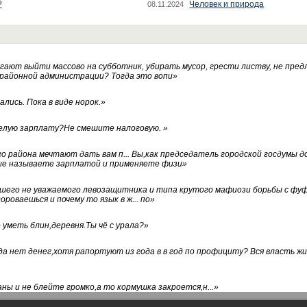
?
Человек и природа
08.11.2024
ают выйти массово на субботник, убирать мусор, грести листву, не пред
 районной администрации? Тогда это вопи
»
лись. Пока в виде норок.
»
белую зарплату?Не смешите налоговую.
»
го района мечтают дать вам п... Вы,как председатель городской госдумы 
ые называете зарплатой и применяете физи
»
нашего не уважаемого левозащитника и типа крутого мафиози борьбы с 
ороваешься и почему то язык в ж... по
»
уметь блин,деревня.Ты чё с урала?
»
а нет денег,хотя рапортуют из года в в год по профициту? Вся власть жи
ны и не блейте громко,а то кормушка закроется,н...
»