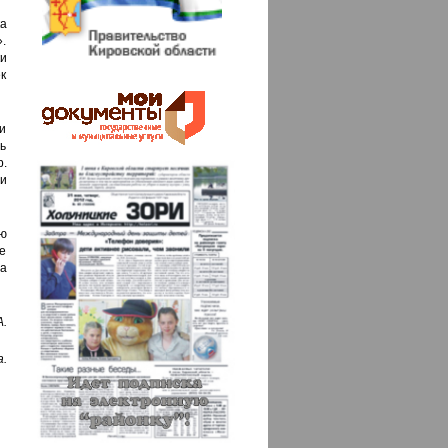
ка
.
и
к
и
ь
.
и
ю
ле
на
.
.