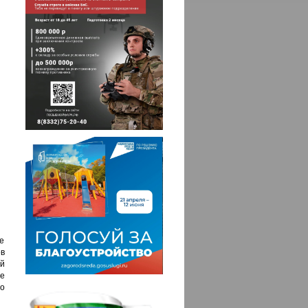
е
в
й
е
о