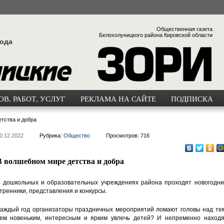
Общественная газета
Белохолуницкого района Кировской области
года
В, РАБОТ, УСЛУГ
РЕКЛАМА НА САЙТЕ
ПОДПИСКА
тства и добра
0.12.2022
Рубрика:
Общество
Просмотров: 716
В волшебном мире детства и добра
 дошкольных и образовательных учреждениях района проходят новогодни
тренники, представления и конкурсы.
аждый год организаторы праздничных мероприятий ломают головы над тем
ем новеньким, интересным и ярким увлечь детей? И непременно находя