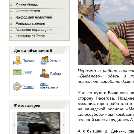
Краеведение
Фотогалерея
Информер новостей
Рейтинг сайтов
Новости партнеров
Каталог сайтов
Доска объявлений
Продам
Услуги
Первыми в районе силосо
Куплю
Работа
«Быданово»: здесь и п
позволяет сгребать даже
Авто-
Разное
объявления
Уже по пути в Быданово н
сторону Пасегова. Поздне
механизаторов работало в 
Фотогалерея
на канадской косилке «M
силосоуборочном комбайне
зеленой массы трудились А.
А к бывшей д. Деньки, гд