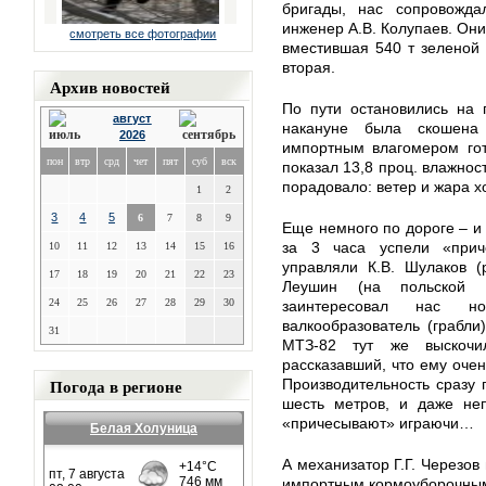
бригады, нас сопровожда
инженер А.В. Колупаев. Они
смотреть все фотографии
вместившая 540 т зеленой 
вторая.
Архив новостей
По пути остановились на 
август
накануне была скошена
2026
импортным влагомером гот
пон
втр
срд
чет
пят
суб
вск
показал 13,8 проц. влажнос
порадовало: ветер и жара 
1
2
3
4
5
6
7
8
9
Еще немного по дороге – и 
за 3 часа успели «прич
10
11
12
13
14
15
16
управляли К.В. Шулаков (
17
18
19
20
21
22
23
Леушин (на польской п
24
25
26
27
28
29
30
заинтересовал нас н
валкообразователь (грабл
31
МТЗ-82 тут же выскочи
рассказавший, что ему очен
Погода в регионе
Производительность сразу 
шесть метров, и даже не
«причесывают» играючи…
Белая Холуница
А механизатор Г.Г. Черезов 
импортным кормоуборочным