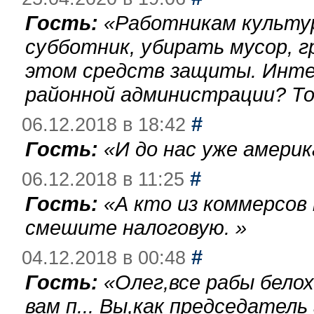
Гость:
«
Работникам культу
субботник, убирать мусор, г
этом средств защиты. Инте
районной администрации? То
#
06.12.2018 в 18:42
Гость:
«
И до нас уже америк
#
06.12.2018 в 11:25
Гость:
«
А кто из коммерсов
смешите налоговую.
»
#
04.12.2018 в 00:48
Гость:
«
Олег,все рабы бело
вам п... Вы,как председател