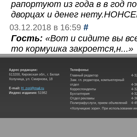
рапортуют из года в в год п
дворцах и денег нету.НОНСЕ
#
03.12.2018 в 16:59
Гость:
«
Вот и сидите вы вс
то кормушка закроется,н...
»
Адрес редакции:
Телефоны:
613200, Кировская обл., г. Белая
Главный редактор
4-3
Холуница, ул. Смирнова, 18
Зам. гл. редактора, компьютерный
отдел
4-3
E-mail:
H_zori@mail.ru
Корреспонденты
4-3
Индекс издания:
51982
Бухгалтерия
4-3
Отдел рекламы
4-3
Полиграфуслуги, прием объявлений
4-4
«Холуницкие зори». При использовании и