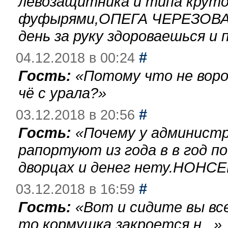
левозащитника и типа круто
фуфырями,ОПЕГА ЧЕРЕЗОВА-
день за руку здороваешься и п
#
04.12.2018 в 00:24
Гость:
«
Потому что не воро
чё с урала?
»
#
03.12.2018 в 20:56
Гость:
«
Почему у администр
рапортуют из года в в год п
дворцах и денег нету.НОНСЕ
#
03.12.2018 в 16:59
Гость:
«
Вот и сидите вы вс
то кормушка закроется,н...
»