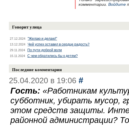
комментарии.
Войдите
п
Говорит улица
"Желаю и делаю!"
27.12.2024
Чей успех оставил в сердце радость?
13.12.2024
По пути доброй воли
29.11.2024
С чем обратились бы к детям?
15.11.2024
Последние комментарии
#
25.04.2020 в 19:06
Гость:
«
Работникам культу
субботник, убирать мусор, г
этом средств защиты. Инте
районной администрации? То