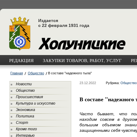
Издается
с 22 февраля 1931 года
РЕДАКЦИЯ
ЗАКУПКИ ТОВАРОВ, РАБОТ, УСЛУГ
РЕ
Главная
Общество
В составе "надежного тыла"
23.12.2022
Рубрика:
Общество
Новости
Общество
Происшествия
В составе "надежного
Культура и искусство
Экономика
Часто бывает, что пол
Политика
находим совсем в друго
Спорт
большим объемом знани
Кроме того
защищенными себя чувств
Интервью