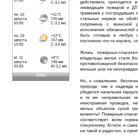
действовать приходится в
ликвидация пожаров и ДТП
травмами у пострадавших л
стальных нервов не обойт
сопряжена с воинской д
исполнения обязанностей в
быть готовым в любую с
постоянно что-то изучать, 
Жизнь пожарных-спасате
владельцы жилья стали бо
противопожарной безопаснос
меньше шли на неоправдан
Но, к сожалению, беспечн
природе, как и надежда н
убедился начальник караула
и те же: неправильная эк
неисправная проводка, не
жилых объектов сухой тр
моменты! Пожарные-спасат
соответствует всем норм
спецтехнику. Кстати, и сам
на такой и радостно, и при