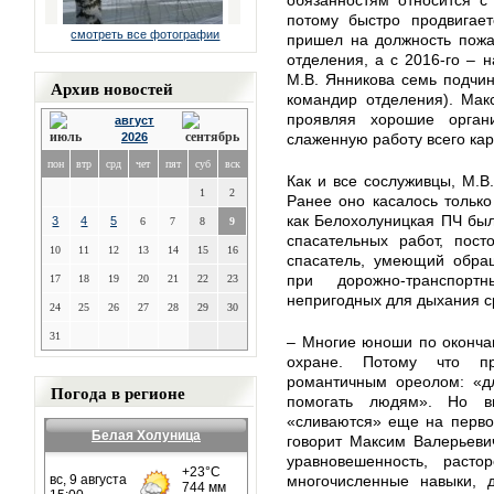
обязанностям относится с
потому быстро продвигает
смотреть все фотографии
пришел на должность пожа
отделения, а с 2016-го – 
М.В. Янникова семь подчин
Архив новостей
командир отделения). Мак
проявляя хорошие органи
август
2026
слаженную работу всего кар
пон
втр
срд
чет
пят
суб
вск
Как и все сослуживцы, М.В
1
2
Ранее оно касалось только
как Белохолуницкая ПЧ был
3
4
5
6
7
8
9
спасательных работ, пост
10
11
12
13
14
15
16
спасатель, умеющий обра
при дорожно-транспор
17
18
19
20
21
22
23
непригодных для дыхания с
24
25
26
27
28
29
30
31
– Многие юноши по оконча
охране. Потому что пр
романтичным ореолом: «дл
Погода в регионе
помогать людям». Но в
«сливаются» еще на перво
Белая Холуница
говорит Максим Валерьевич
уравновешенность, расто
многочисленные навыки, д