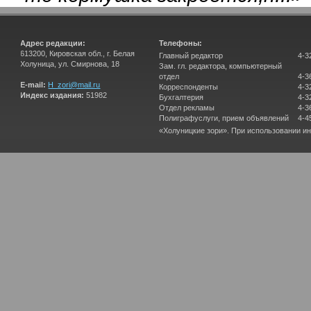
Адрес редакции:
Телефоны:
613200, Кировская обл., г. Белая
Главный редактор
4-3
Холуница, ул. Смирнова, 18
Зам. гл. редактора, компьютерный
отдел
4-3
E-mail:
H_zori@mail.ru
Корреспонденты
4-3
Индекс издания:
51982
Бухгалтерия
4-3
Отдел рекламы
4-3
Полиграфуслуги, прием объявлений
4-4
«Холуницкие зори». При использовании и