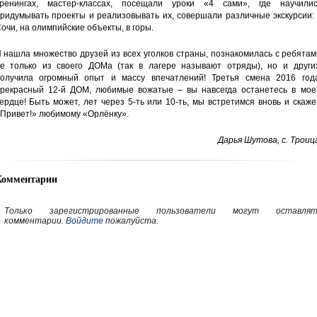
ренингах, мастер-классах, посещали уроки «4 сами», где научилис
ридумывать проекты и реализовывать их, совершали различные экскурсии:
очи, на олимпийские объекты, в горы.
 нашла множество друзей из всех уголков страны, познакомилась с ребята
е только из своего ДОМа (так в лагере называют отряды), но и других
олучила огромный опыт и массу впечатлений! Третья смена 2016 года
рекрасный 12-й ДОМ, любимые вожатые – вы навсегда останетесь в мое
ердце! Быть может, лет через 5-ть или 10-ть, мы встретимся вновь и скаж
Привет!» любимому «Орлёнку».
Дарья Шутова, с. Троиц
Комментарии
Только зарегистрированные пользователи могут оставлят
комментарии.
Войдите
пожалуйста.