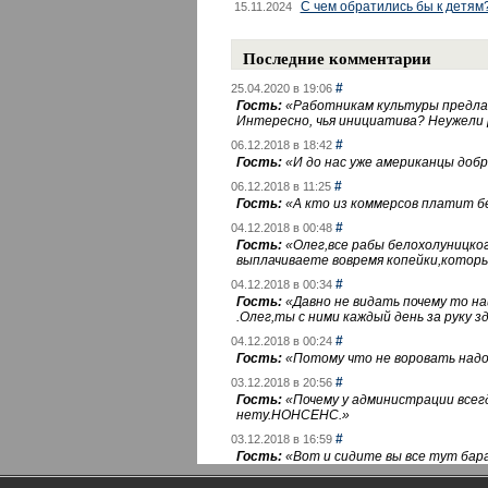
С чем обратились бы к детям
15.11.2024
Последние комментарии
#
25.04.2020 в 19:06
Гость:
«
Работникам культуры предлаг
Интересно, чья инициатива? Неужели
#
06.12.2018 в 18:42
Гость:
«
И до нас уже американцы добра
#
06.12.2018 в 11:25
Гость:
«
А кто из коммерсов платит 
#
04.12.2018 в 00:48
Гость:
«
Олег,все рабы белохолуницко
выплачиваете вовремя копейки,котор
#
04.12.2018 в 00:34
Гость:
«
Давно не видать почему то 
.Олег,ты с ними каждый день за руку зд
#
04.12.2018 в 00:24
Гость:
«
Потому что не воровать надо 
#
03.12.2018 в 20:56
Гость:
«
Почему у администрации всегд
нету.НОНСЕНС.
»
#
03.12.2018 в 16:59
Гость:
«
Вот и сидите вы все тут бара