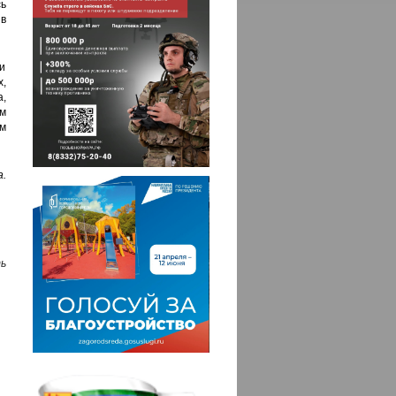
ь
 в
ми
,
,
м
ем
а.
ь