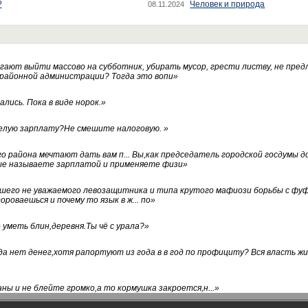
?
Человек и природа
08.11.2024
ают выйти массово на субботник, убирать мусор, грести листву, не пред
 районной администрации? Тогда это вопи
»
лись. Пока в виде норок.
»
белую зарплату?Не смешите налоговую.
»
го района мечтают дать вам п... Вы,как председатель городской госдумы 
ые называете зарплатой и применяете физи
»
нашего не уважаемого левозащитника и типа крутого мафиози борьбы с 
ороваешься и почему то язык в ж... по
»
уметь блин,деревня.Ты чё с урала?
»
а нет денег,хотя рапортуют из года в в год по профициту? Вся власть жи
ны и не блейте громко,а то кормушка закроется,н...
»