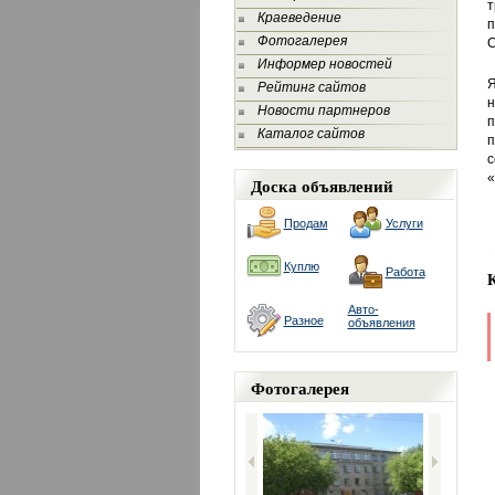
т
Краеведение
п
Фотогалерея
С
Информер новостей
Я
Рейтинг сайтов
н
Новости партнеров
п
Каталог сайтов
п
с
«
Доска объявлений
Продам
Услуги
Куплю
Работа
Авто-
Разное
объявления
Фотогалерея