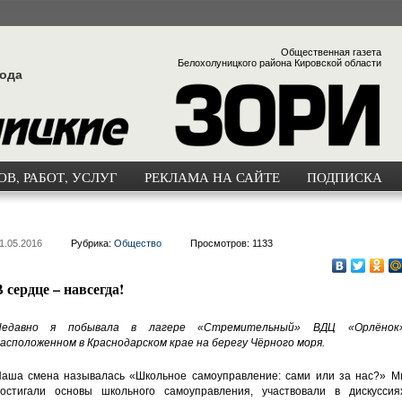
Общественная газета
Белохолуницкого района Кировской области
года
В, РАБОТ, УСЛУГ
РЕКЛАМА НА САЙТЕ
ПОДПИСКА
1.05.2016
Рубрика:
Общество
Просмотров: 1133
 сердце – навсегда!
Недавно я побывала в лагере «Стремительный» ВДЦ «Орлёнок»
асположенном в Краснодарском крае на берегу Чёрного моря.
аша смена называлась «Школьное самоуправление: сами или за нас?» М
остигали основы школьного самоуправления, участвовали в дискуссиях