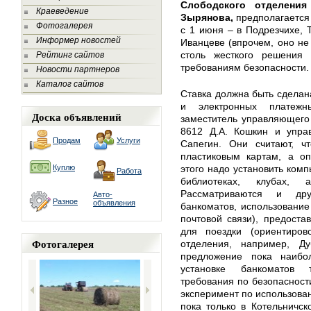
Слободского отделения
Краеведение
Зырянова,
предполагается
Фотогалерея
с 1 июня – в Подрезчихе, Т
Информер новостей
Иванцеве (впрочем, оно не
столь жесткого решения 
Рейтинг сайтов
требованиям безопасности.
Новости партнеров
Каталог сайтов
Ставка должна быть сделан
и электронных платежн
Доска объявлений
заместитель управляющего
8612 Д.А. Кошкин и упра
Продам
Услуги
Сапегин. Они считают, ч
пластиковым картам, а оп
Куплю
этого надо установить ком
Работа
библиотеках, клубах, 
Рассматриваются и дру
Авто-
Разное
объявления
банкоматов, использование
почтовой связи), предоста
для поездки (ориентиро
Фотогалерея
отделения, например, Д
предложение пока наибо
установке банкоматов 
требования по безопасност
эксперимент по использова
пока только в Котельничск