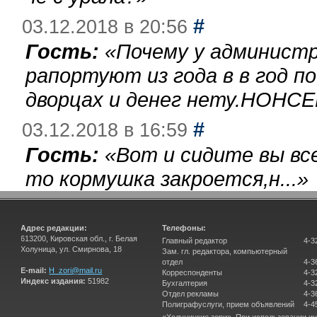
#
03.12.2018 в 20:56
Гость:
«
Почему у администр
рапортуют из года в в год п
дворцах и денег нету.НОНСЕ
#
03.12.2018 в 16:59
Гость:
«
Вот и сидите вы вс
то кормушка закроется,н...
»
Адрес редакции:
Телефоны:
613200, Кировская обл., г. Белая
Главный редактор
4-3
Холуница, ул. Смирнова, 18
Зам. гл. редактора, компьютерный
отдел
4-3
E-mail:
H_zori@mail.ru
Корреспонденты
4-3
Индекс издания:
51982
Бухгалтерия
4-3
Отдел рекламы
4-3
Полиграфуслуги, прием объявлений
4-4