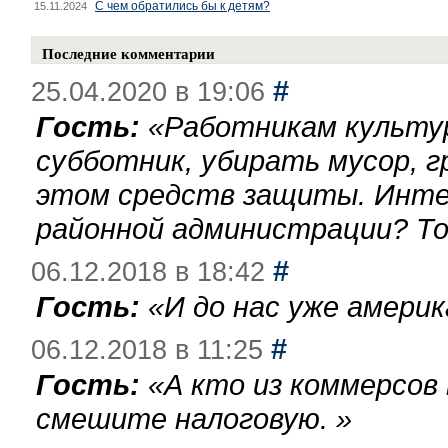
С чем обратились бы к детям?
15.11.2024
Последние комментарии
#
25.04.2020 в 19:06
Гость:
«
Работникам культу
субботник, убирать мусор, г
этом средств защиты. Инте
районной администрации? То
#
06.12.2018 в 18:42
Гость:
«
И до нас уже америк
#
06.12.2018 в 11:25
Гость:
«
А кто из коммерсов
смешите налоговую.
»