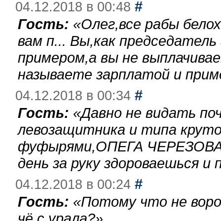
#
04.12.2018 в 00:48
Гость:
«
Олег,все рабы бело
вам п... Вы,как председател
примером,а вы не выплачива
называете зарплатой и при
#
04.12.2018 в 00:34
Гость:
«
Давно не видать по
левозащитника и типа круто
фуфырями,ОПЕГА ЧЕРЕЗОВА-
день за руку здороваешься и п
#
04.12.2018 в 00:24
Гость:
«
Потому что не воро
чё с урала?
»