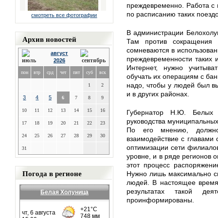
преждевременно. Работа с 
по расписанию таких поездо
смотреть все фотографии
В администрации Белохолу
Архив новостей
Там против сокращения к
сомневаются в использовани
август
преждевременности таких и
2026
Интернет, нужно учитыва
пон
втр
срд
чет
пят
суб
вск
обучать их операциям с бан
надо, чтобы у людей был в
1
2
и в других районах.
3
4
5
6
7
8
9
10
11
12
13
14
15
16
Губернатор Н.Ю. Белых
руководства муниципальных
17
18
19
20
21
22
23
По его мнению, должн
24
25
26
27
28
29
30
взаимодействие с главами 
оптимизации сети филиало
31
уровне, и в ряде регионов 
этот процесс распоряжени
Погода в регионе
Нужно лишь максимально с
людей. В настоящее время
результатах такой дея
Белая Холуница
проинформированы.