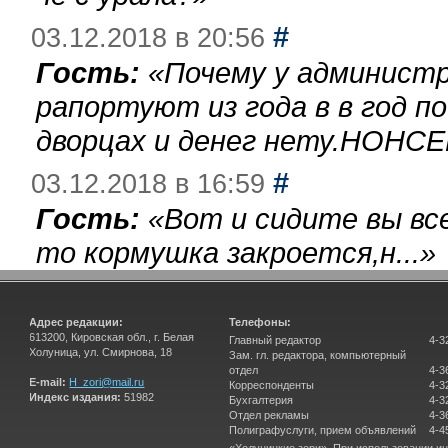
#
03.12.2018 в 20:56
Гость:
«
Почему у администр
рапортуют из года в в год п
дворцах и денег нету.НОНСЕ
#
03.12.2018 в 16:59
Гость:
«
Вот и сидите вы вс
то кормушка закроется,н...
»
Адрес редакции:
Телефоны:
613200, Кировская обл., г. Белая
Главный редактор
4-3
Холуница, ул. Смирнова, 18
Зам. гл. редактора, компьютерный
отдел
4-3
E-mail:
H_zori@mail.ru
Корреспонденты
4-3
Индекс издания:
51982
Бухгалтерия
4-3
Отдел рекламы
4-3
Полиграфуслуги, прием объявлений
4-4