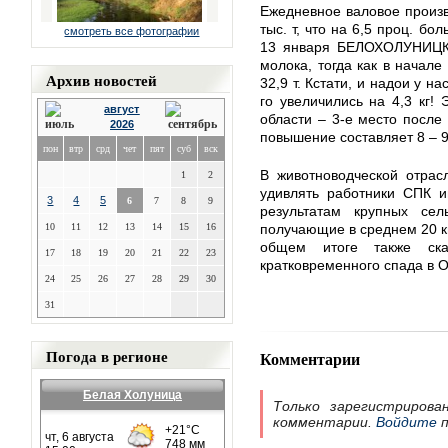
Ежедневное валовое произв
тыс. т, что на 6,5 проц. б
смотреть все фотографии
13 января БЕЛОХОЛУНИЦКИ
молока, тогда как в начале
Архив новостей
32,9 т. Кстати, и надои у 
го увеличились на 4,3 кг!
август
области – 3-е место после 
2026
повышение составляет 8 – 9 
пон
втр
срд
чет
пят
суб
вск
В животноводческой отрас
1
2
удивлять работники СПК и
3
4
5
6
7
8
9
результатам крупных сел
10
11
12
13
14
15
16
получающие в среднем 20 к
общем итоге также ска
17
18
19
20
21
22
23
кратковременного спада в 
24
25
26
27
28
29
30
31
Погода в регионе
Комментарии
Белая Холуница
Только зарегистрирова
комментарии.
Войдите
п