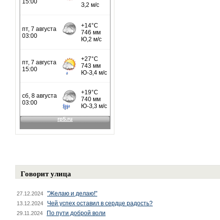
Говорит улица
"Желаю и делаю!"
27.12.2024
Чей успех оставил в сердце радость?
13.12.2024
По пути доброй воли
29.11.2024