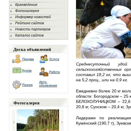
Краеведение
Фотогалерея
Информер новостей
Рейтинг сайтов
Новости партнеров
Каталог сайтов
Доска объявлений
Продам
Услуги
Среднесуточный уд
сельскохозяйственных орг
Куплю
Работа
составил 18,2 кг, что вы
на 5,2 проц., или на 0,9 кг.
Авто-
Разное
объявления
Ежедневно более 20 кг моло
области: Богородском – 25 кг
БЕЛОХОЛУНИЦКОМ – 22,6 кг
Фотогалерея
20,8 кг, Сунском – 20,4 кг, З
Лидерами по реализаци
Кумёнский (190,7 т), Зуевски