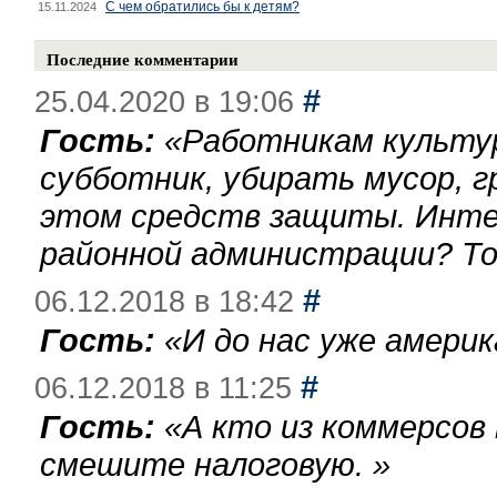
С чем обратились бы к детям?
15.11.2024
Последние комментарии
#
25.04.2020 в 19:06
Гость:
«
Работникам культу
субботник, убирать мусор, г
этом средств защиты. Инте
районной администрации? То
#
06.12.2018 в 18:42
Гость:
«
И до нас уже америк
#
06.12.2018 в 11:25
Гость:
«
А кто из коммерсов
смешите налоговую.
»