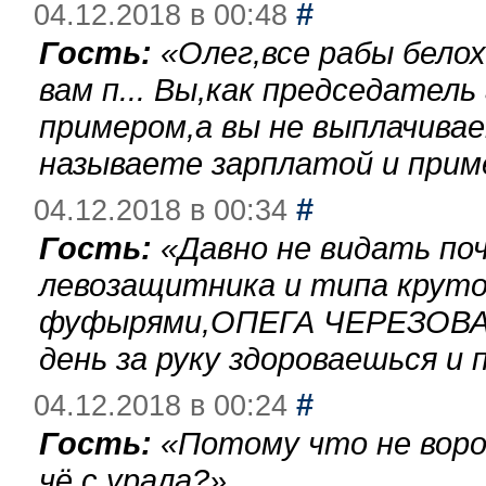
#
04.12.2018 в 00:48
Гость:
«
Олег,все рабы бело
вам п... Вы,как председател
примером,а вы не выплачива
называете зарплатой и при
#
04.12.2018 в 00:34
Гость:
«
Давно не видать по
левозащитника и типа круто
фуфырями,ОПЕГА ЧЕРЕЗОВА-
день за руку здороваешься и п
#
04.12.2018 в 00:24
Гость:
«
Потому что не воро
чё с урала?
»