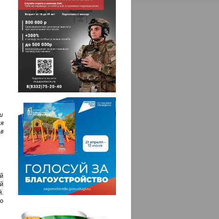
и
я
 в
й
й
й.
о