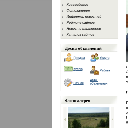
Краеведение
Фотогалерея
Информер новостей
Рейтинг сайтов
Новости партнеров
Каталог сайтов
Доска объявлений
Продам
Услуги
П
Куплю
Работа
Д
р
Авто-
ч
Разное
объявления
П
Фотогалерея
П
н
э
и