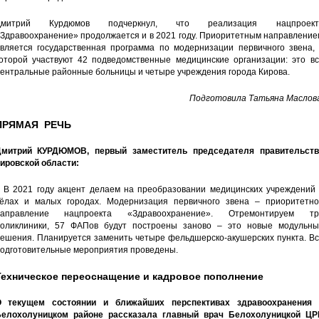
Дмитрий Курдюмов подчеркнул, что реализация нацпроект
Здравоохранение» продолжается и в 2021 году. Приоритетным направление
вляется государственная программа по модернизации первичного звена, 
оторой участвуют 42 подведомственные медицинские организации: это вс
ентральные районные больницы и четыре учреждения города Кирова.
Подготовила Татьяна Маслова
ПРЯМАЯ РЕЧЬ
митрий КУРДЮМОВ, первый заместитель председателя правительств
ировской области:
 В 2021 году акцент делаем на преобразовании медицинских учреждений 
ёлах и малых городах. Модернизация первичного звена – приоритетно
направление нацпроекта «Здравоохранение». Отремонтируем тр
оликлиники, 57 ФАПов будут построены заново – это новые модульны
ешения. Планируется заменить четыре фельдшерско-акушерских пункта. Вс
одготовительные мероприятия проведены.
Техническое переоснащение и кадровое пополнение
 текущем состоянии и ближайших перспективах здравоохранения 
елохолуницком районе рассказала главный врач Белохолуницкой ЦР