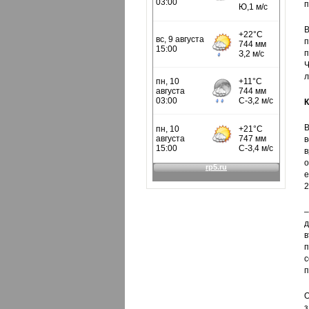
п
В
п
п
Ч
л
К
В
в
в
о
е
2
–
д
в
п
п
О
з