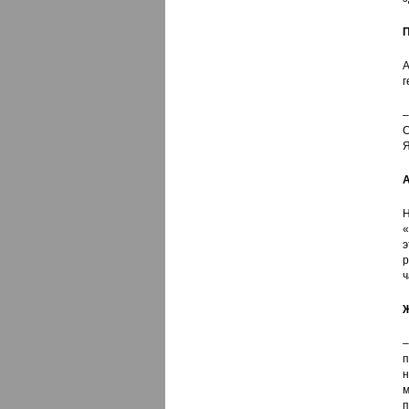
П
А
г
–
С
Я
А
Н
«
э
р
ч
Ж
н
м
п