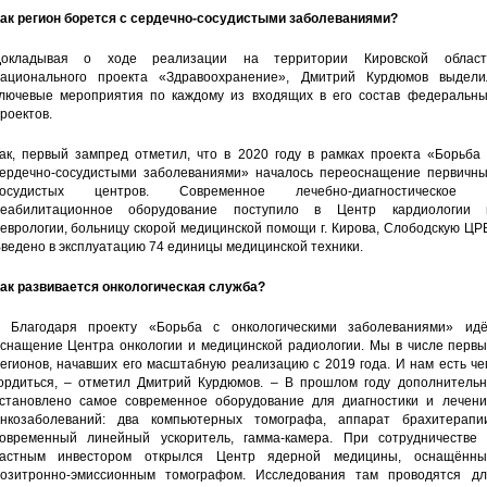
ак регион борется с сердечно-сосудистыми заболеваниями?
Докладывая о ходе реализации на территории Кировской област
ационального проекта «Здравоохранение», Дмитрий Курдюмов выдели
лючевые мероприятия по каждому из входящих в его состав федеральны
роектов.
ак, первый зампред отметил, что в 2020 году в рамках проекта «Борьба 
ердечно-сосудистыми заболеваниями» началось переоснащение первичны
сосудистых центров. Современное лечебно-диагностическое 
реабилитационное оборудование поступило в Центр кардиологии 
еврологии, больницу скорой медицинской помощи г. Кирова, Слободскую ЦР
ведено в эксплуатацию 74 единицы медицинской техники.
ак развивается онкологическая служба?
 Благодаря проекту «Борьба с онкологическими заболеваниями» идё
снащение Центра онкологии и медицинской радиологии. Мы в числе первы
егионов, начавших его масштабную реализацию с 2019 года. И нам есть ч
ордиться, – отметил Дмитрий Курдюмов. – В прошлом году дополнительн
становлено самое современное оборудование для диагностики и лечени
нкозаболеваний: два компьютерных томографа, аппарат брахитерапии
овременный линейный ускоритель, гамма-камера. При сотрудничестве 
астным инвестором открылся Центр ядерной медицины, оснащённы
озитронно-эмиссионным томографом. Исследования там проводятся дл