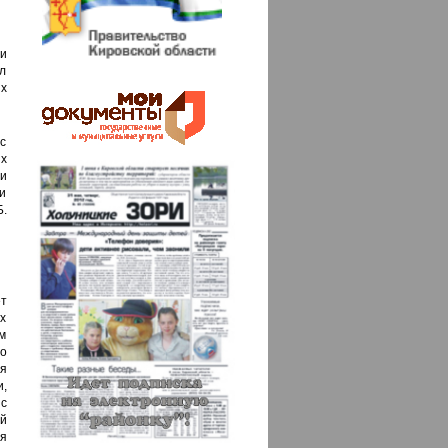
и
л
х
с
х
и
и
Б.
т
х
ем
о
я
,
с
й
я