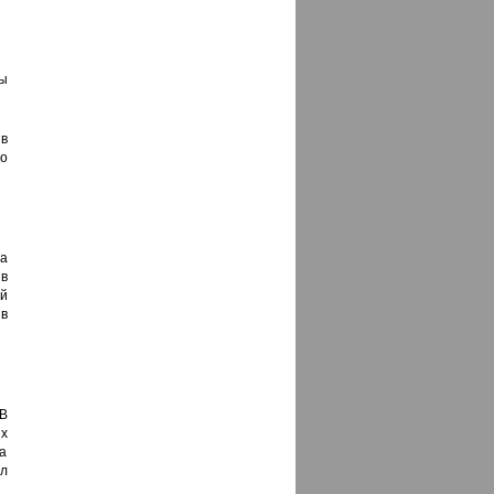
ы
в
о
а
в
й
в
В
х
та
л