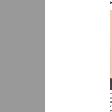
–
о
(