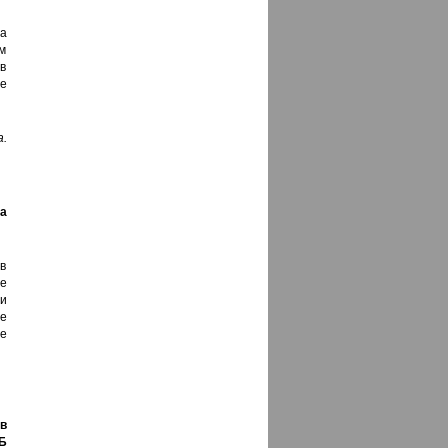
а
м
в
е
.
а
в
е
и
е
е
в
Б