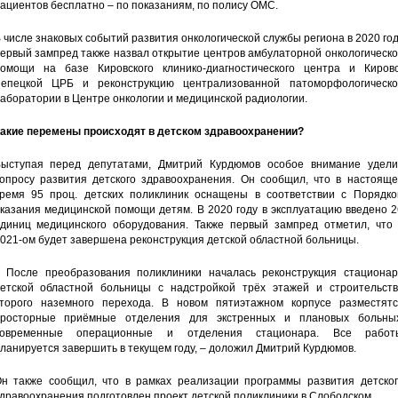
ациентов бесплатно – по показаниям, по полису ОМС.
 числе знаковых событий развития онкологической службы региона в 2020 го
ервый зампред также назвал открытие центров амбулаторной онкологическ
омощи на базе Кировского клинико-диагностического центра и Кирово
епецкой ЦРБ и реконструкцию централизованной патоморфологическо
аборатории в Центре онкологии и медицинской радиологии.
акие перемены происходят в детском здравоохранении?
ыступая перед депутатами, Дмитрий Курдюмов особое внимание удели
опросу развития детского здравоохранения. Он сообщил, что в настояще
ремя 95 проц. детских поликлиник оснащены в соответствии с Порядко
казания медицинской помощи детям. В 2020 году в эксплуатацию введено 
диниц медицинского оборудования. Также первый зампред отметил, что 
021-ом будет завершена реконструкция детской областной больницы.
 После преобразования поликлиники началась реконструкция стационар
етской областной больницы с надстройкой трёх этажей и строительств
торого наземного перехода. В новом пятиэтажном корпусе разместятс
росторные приёмные отделения для экстренных и плановых больных
современные операционные и отделения стационара. Все работ
ланируется завершить в текущем году, – доложил Дмитрий Курдюмов.
н также сообщил, что в рамках реализации программы развития детског
дравоохранения подготовлен проект детской поликлиники в Слободском.