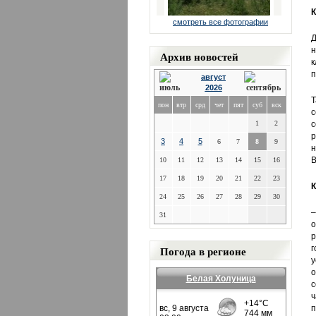
К
смотреть все фотографии
н
Архив новостей
к
п
август
2026
Т
пон
втр
срд
чет
пят
суб
вск
с
1
2
3
4
5
6
7
8
9
н
В
10
11
12
13
14
15
16
17
18
19
20
21
22
23
К
24
25
26
27
28
29
30
–
31
о
р
Погода в регионе
г
у
о
Белая Холуница
с
ч
п