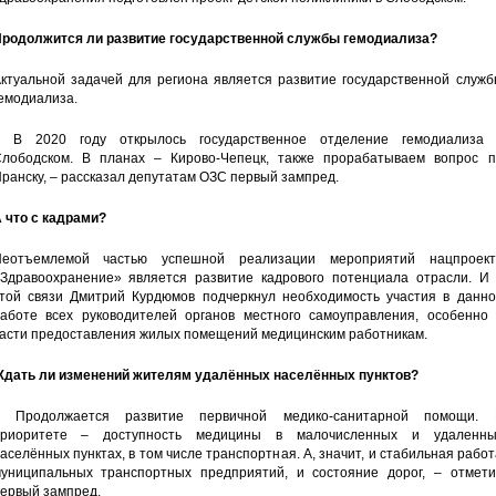
родолжится ли развитие государственной службы гемодиализа?
ктуальной задачей для региона является развитие государственной служб
емодиализа.
 В 2020 году открылось государственное отделение гемодиализа 
лободском. В планах – Кирово-Чепецк, также прорабатываем вопрос п
ранску, – рассказал депутатам ОЗС первый зампред.
 что с кадрами?
еотъемлемой частью успешной реализации мероприятий нацпроект
Здравоохранение» является развитие кадрового потенциала отрасли. И 
той связи Дмитрий Курдюмов подчеркнул необходимость участия в данно
аботе всех руководителей органов местного самоуправления, особенно 
асти предоставления жилых помещений медицинским работникам.
дать ли изменений жителям удалённых населённых пунктов?
– Продолжается развитие первичной медико-санитарной помощи. 
приоритете – доступность медицины в малочисленных и удаленны
аселённых пунктах, в том числе транспортная. А, значит, и стабильная рабо
униципальных транспортных предприятий, и состояние дорог, – отмети
ервый зампред.