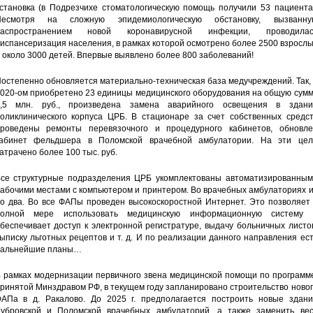
становка (в Подрезчихе стоматологическую помощь получили 53 пациента)
Несмотря на сложную эпидемиологическую обстановку, вызванну
распространением новой коронавирусной инфекции, проводилас
испансеризация населения, в рамках которой осмотрено более 2500 взросл
 около 3000 детей. Впервые выявлено более 800 заболеваний!
остепенно обновляется материально-техническая база медучреждений. Так,
020-ом приобретено 23 единицы медицинского оборудования на общую сумм
,5 млн. руб., произведена замена аварийного освещения в здани
оликлинического корпуса ЦРБ. В стационаре за счет собственных средст
роведены ремонты перевязочного и процедурного кабинетов, обновле
абинет фельдшера в Поломской врачебной амбулатории. На эти цел
атрачено более 100 тыс. руб.
се структурные подразделения ЦРБ укомплектованы автоматизированным
абочими местами с компьютером и принтером. Во врачебных амбулаториях 
о два. Во все ФАПы проведен высокоскоростной Интернет. Это позволяет 
полной мере использовать медицинскую информационную систему 
беспечивает доступ к электронной регистратуре, выдачу больничных листо
ыписку льготных рецептов и т. д. И по реализации данного направления ес
альнейшие планы…
 рамках модернизации первичного звена медицинской помощи по программе
ринятой Минздравом РФ, в текущем году запланировано строительство ново
АПа в д. Ракалово. До 2025 г. предполагается построить новые здани
убровской и Поломской врачебных амбулаторий, а также заменить вес