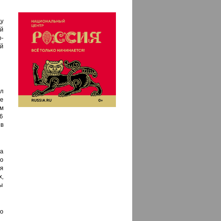
ду
ой
-
й
л
е
м
26
в
а
о
я
,
ы
о