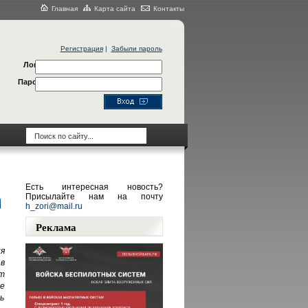
Главная
Карта сайта
Контакты
Регистрация
|
Забыли пароль
Логин
Пароль
Есть интересная новость?
Присылайте нам на почту
h_zori@mail.ru
Реклама
я
в
т
е
ь