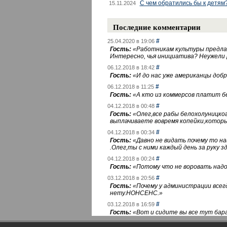
С чем обратились бы к детям
15.11.2024
Последние комментарии
#
25.04.2020 в 19:06
Гость:
«
Работникам культуры предлаг
Интересно, чья инициатива? Неужели
#
06.12.2018 в 18:42
Гость:
«
И до нас уже американцы добра
#
06.12.2018 в 11:25
Гость:
«
А кто из коммерсов платит 
#
04.12.2018 в 00:48
Гость:
«
Олег,все рабы белохолуницко
выплачиваете вовремя копейки,котор
#
04.12.2018 в 00:34
Гость:
«
Давно не видать почему то 
.Олег,ты с ними каждый день за руку зд
#
04.12.2018 в 00:24
Гость:
«
Потому что не воровать надо 
#
03.12.2018 в 20:56
Гость:
«
Почему у администрации всегд
нету.НОНСЕНС.
»
#
03.12.2018 в 16:59
Гость:
«
Вот и сидите вы все тут бара