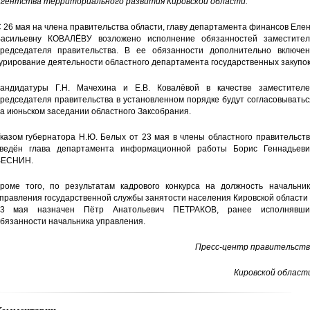
гентства территориального развития Кировской области.
 26 мая на члена правительства области, главу департамента финансов Еле
асильевну КОВАЛЁВУ возложено исполнение обязанностей заместител
редседателя правительства. В ее обязанности дополнительно включен
урирование деятельности областного департамента государственных закупок
андидатуры Г.Н. Мачехина и Е.В. Ковалёвой в качестве заместителе
редседателя правительства в установленном порядке будут согласовывать
а июньском заседании областного Заксобрания.
казом губернатора Н.Ю. Белых от 23 мая в члены областного правительст
ведён глава департамента информационной работы Борис Геннадьеви
ВЕСНИН.
роме того, по результатам кадрового конкурса на должность начальник
правления государственной службы занятости населения Кировской области
23 мая назначен Пётр Анатольевич ПЕТРАКОВ, ранее исполнявши
бязанности начальника управления.
Пресс-центр правительств
Кировской области