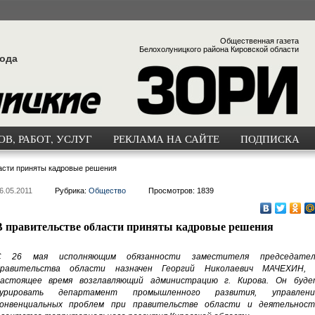
Общественная газета
Белохолуницкого района Кировской области
года
В, РАБОТ, УСЛУГ
РЕКЛАМА НА САЙТЕ
ПОДПИСКА
асти приняты кадровые решения
6.05.2011
Рубрика:
Общество
Просмотров: 1839
В правительстве области приняты кадровые решения
С 26 мая исполняющим обязанности заместителя председател
правительства области назначен Георгий Николаевич МАЧЕХИН, 
астоящее время возглавляющий администрацию г. Кирова. Он буде
курировать департамент промышленного развития, управлени
онвенциальных проблем при правительстве области и деятельност