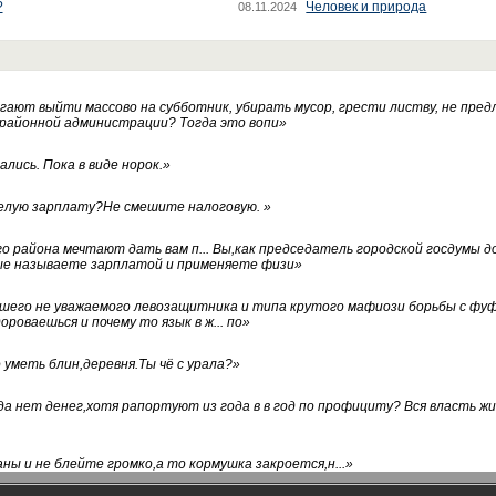
?
Человек и природа
08.11.2024
ают выйти массово на субботник, убирать мусор, грести листву, не пред
 районной администрации? Тогда это вопи
»
лись. Пока в виде норок.
»
белую зарплату?Не смешите налоговую.
»
го района мечтают дать вам п... Вы,как председатель городской госдумы 
ые называете зарплатой и применяете физи
»
нашего не уважаемого левозащитника и типа крутого мафиози борьбы с 
ороваешься и почему то язык в ж... по
»
уметь блин,деревня.Ты чё с урала?
»
а нет денег,хотя рапортуют из года в в год по профициту? Вся власть жи
ны и не блейте громко,а то кормушка закроется,н...
»