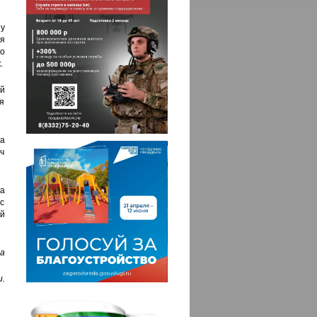
ну
я
о
.
й
ся
ва
ч
а
 с
й
а
.