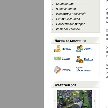
А
Краеведение
Фотогалерея
С
В
Информер новостей
п
Рейтинг сайтов
к
Новости партнеров
Каталог сайтов
К
п
н
Доска объявлений
У
Продам
Услуги
в
Куплю
Работа
К
Авто-
у
Разное
объявления
о
Фотогалерея