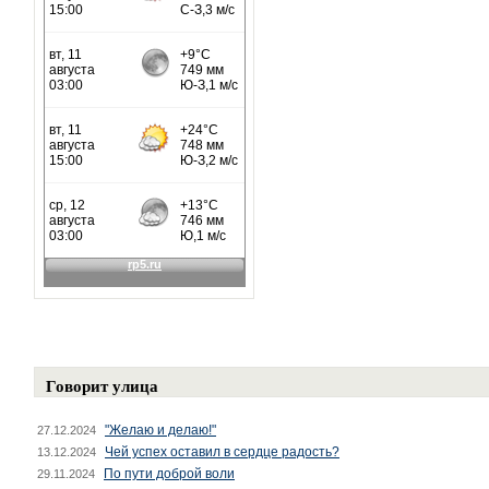
Говорит улица
"Желаю и делаю!"
27.12.2024
Чей успех оставил в сердце радость?
13.12.2024
По пути доброй воли
29.11.2024