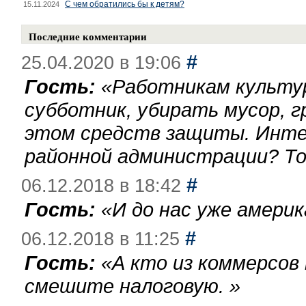
С чем обратились бы к детям?
15.11.2024
Последние комментарии
#
25.04.2020 в 19:06
Гость:
«
Работникам культу
субботник, убирать мусор, г
этом средств защиты. Инте
районной администрации? То
#
06.12.2018 в 18:42
Гость:
«
И до нас уже америк
#
06.12.2018 в 11:25
Гость:
«
А кто из коммерсов
смешите налоговую.
»