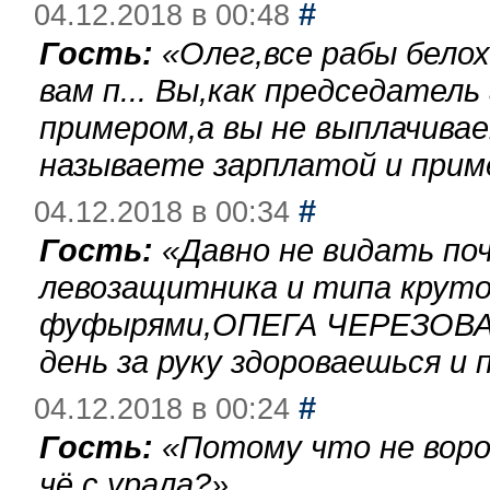
#
04.12.2018 в 00:48
Гость:
«
Олег,все рабы бело
вам п... Вы,как председател
примером,а вы не выплачива
называете зарплатой и при
#
04.12.2018 в 00:34
Гость:
«
Давно не видать по
левозащитника и типа круто
фуфырями,ОПЕГА ЧЕРЕЗОВА-
день за руку здороваешься и п
#
04.12.2018 в 00:24
Гость:
«
Потому что не воро
чё с урала?
»