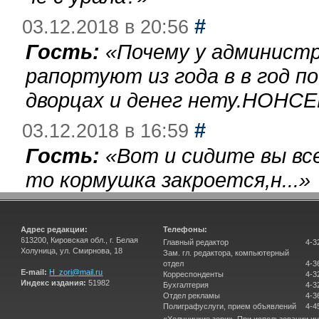
#
03.12.2018 в 20:56
Гость:
«
Почему у администр
рапортуют из года в в год п
дворцах и денег нету.НОНСЕ
#
03.12.2018 в 16:59
Гость:
«
Вот и сидите вы вс
то кормушка закроется,н...
»
Адрес редакции:
Телефоны:
613200, Кировская обл., г. Белая
Главный редактор
4-3
Холуница, ул. Смирнова, 18
Зам. гл. редактора, компьютерный
отдел
4-3
E-mail:
H_zori@mail.ru
Корреспонденты
4-3
Индекс издания:
51982
Бухгалтерия
4-3
Отдел рекламы
4-3
Полиграфуслуги, прием объявлений
4-4