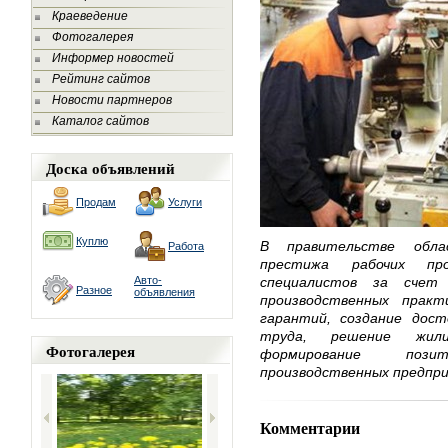
Краеведение
Фотогалерея
Информер новостей
Рейтинг сайтов
Новости партнеров
Каталог сайтов
Доска объявлений
Продам
Услуги
Куплю
В правительстве обла
Работа
престижа рабочих про
Авто-
специалистов за счет 
Разное
объявления
производственных прак
гарантий, создание дост
труда, решение жил
Фотогалерея
формирование пози
производственных предпри
Комментарии