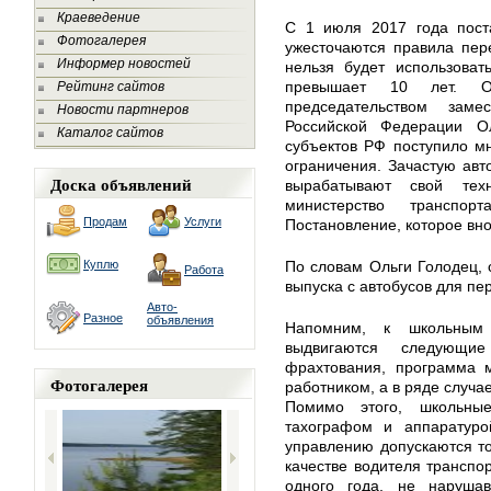
Краеведение
С 1 июля 2017 года пос
Фотогалерея
ужесточаются правила пере
Информер новостей
нельзя будет использоват
превышает 10 лет. О
Рейтинг сайтов
председательством заме
Новости партнеров
Российской Федерации О
Каталог сайтов
субъектов РФ поступило м
ограничения. Зачастую авт
Доска объявлений
вырабатывают свой тех
министерство транспо
Продам
Услуги
Постановление, которое вно
Куплю
По словам Ольги Голодец, 
Работа
выпуска с автобусов для пер
Авто-
Разное
объявления
Напомним, к школьным 
выдвигаются следующие
фрахтования, программа 
Фотогалерея
работником, а в ряде случ
Помимо этого, школьны
тахографом и аппаратуро
управлению допускаются т
качестве водителя транспо
одного года, не наруша