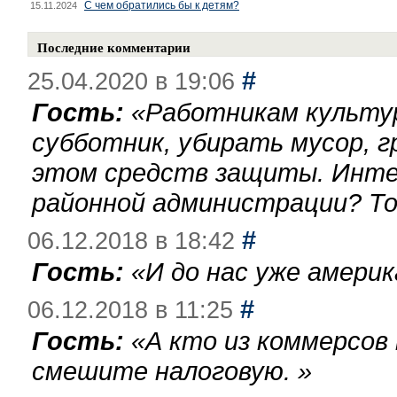
С чем обратились бы к детям?
15.11.2024
Последние комментарии
#
25.04.2020 в 19:06
Гость:
«
Работникам культу
субботник, убирать мусор, г
этом средств защиты. Инте
районной администрации? То
#
06.12.2018 в 18:42
Гость:
«
И до нас уже америк
#
06.12.2018 в 11:25
Гость:
«
А кто из коммерсов
смешите налоговую.
»