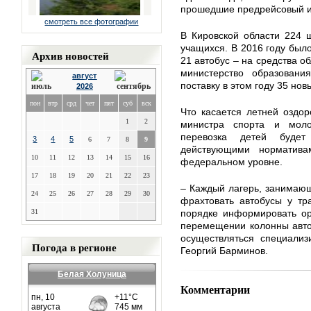
прошедшие предрейсовый и
смотреть все фотографии
В Кировской области 224 
учащихся. В 2016 году было
Архив новостей
21 автобус – на средства о
министерство образован
август
поставку в этом году 35 нов
2026
пон
втр
срд
чет
пят
суб
вск
Что касается летней оздор
1
2
министра спорта и моло
перевозка детей будет
3
4
5
6
7
8
9
действующими норматив
10
11
12
13
14
15
16
федеральном уровне.
17
18
19
20
21
22
23
– Каждый лагерь, занимающ
24
25
26
27
28
29
30
фрахтовать автобусы у тр
31
порядке информировать ор
перемещении колонны авто
осуществляться специализ
Погода в регионе
Георгий Барминов.
Белая Холуница
Комментарии