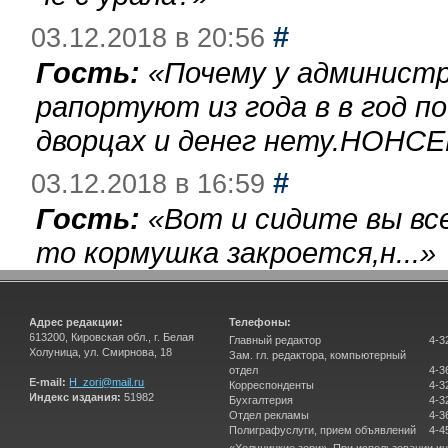
#
03.12.2018 в 20:56
Гость:
«
Почему у администр
рапортуют из года в в год п
дворцах и денег нету.НОНСЕ
#
03.12.2018 в 16:59
Гость:
«
Вот и сидите вы вс
то кормушка закроется,н...
»
Адрес редакции:
Телефоны:
613200, Кировская обл., г. Белая
Главный редактор
4-3
Холуница, ул. Смирнова, 18
Зам. гл. редактора, компьютерный
отдел
4-3
E-mail:
H_zori@mail.ru
Корреспонденты
4-3
Индекс издания:
51982
Бухгалтерия
4-3
Отдел рекламы
4-3
Полиграфуслуги, прием объявлений
4-4