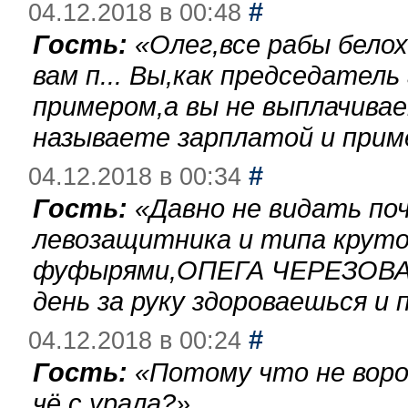
#
04.12.2018 в 00:48
Гость:
«
Олег,все рабы бело
вам п... Вы,как председател
примером,а вы не выплачива
называете зарплатой и при
#
04.12.2018 в 00:34
Гость:
«
Давно не видать по
левозащитника и типа круто
фуфырями,ОПЕГА ЧЕРЕЗОВА-
день за руку здороваешься и п
#
04.12.2018 в 00:24
Гость:
«
Потому что не воро
чё с урала?
»